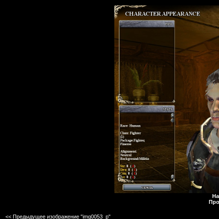
На
Про
<< Предыдущее изображение "img0053_p"