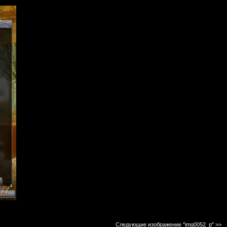
Следующие изображение "img0052_p"
>>