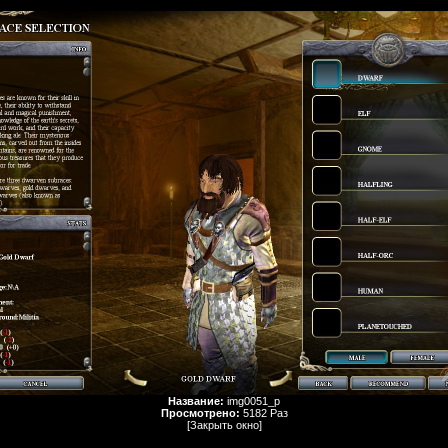
Название:
img0051_p
Просмотрено:
5182 Раз
[Закрыть окно]