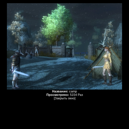
Название:
camp
Просмотрено:
5154 Раз
[Закрыть окно]