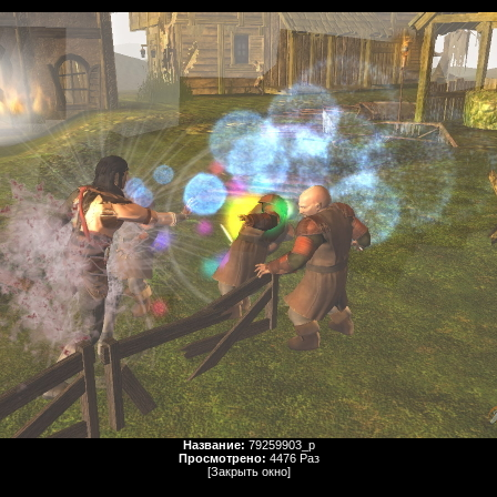
Название:
79259903_p
Просмотрено:
4476 Раз
[Закрыть окно]