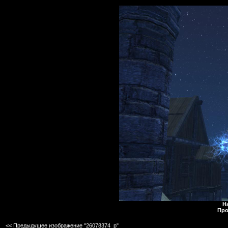
Н
Про
<< Предыдущее изображение "26078374_p"