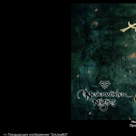
На
Про
<< Предыдущее изображение "SoUwall03"