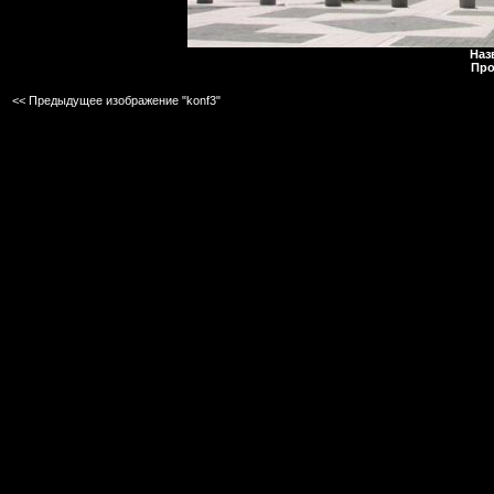
Наз
Про
<< Предыдущее изображение "konf3"