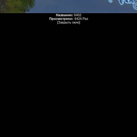
Название:
6402
Просмотрено:
4424 Раз
[Закрыть окно]