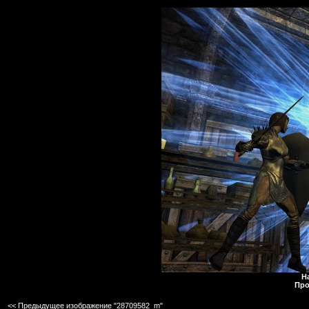
Н
Про
<< Предыдущее изображение "28709582_m"