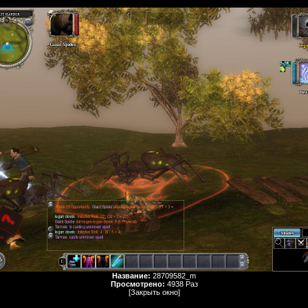
Название:
28709582_m
Просмотрено:
4938 Раз
[Закрыть окно]