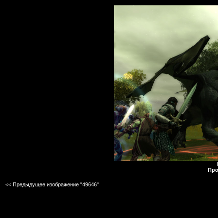
Про
<< Предыдущее изображение "49646"