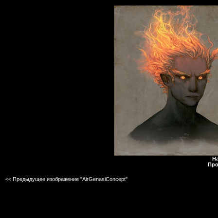
Н
Про
<< Предыдущее изображение "AirGenasiConcept"