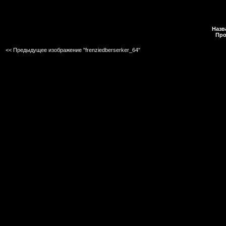
Назв
Про
<< Предыдущее изображение "frenziedberserker_64"