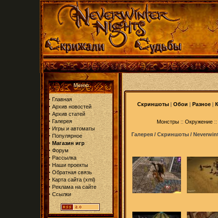
Меню
·
Главная
Скриншоты
|
Обои
|
Разное
|
·
Архив новостей
·
Архив статей
·
Галерея
Монстры
::
Окружение
:
·
Игры и автоматы
Галерея / Скриншоты / Neverwint
·
Популярное
·
Магазин игр
·
Форум
·
Рассылка
·
Наши проекты
·
Обратная связь
·
Карта сайта
(
xml
)
·
Реклама на сайте
·
Ссылки