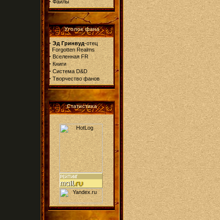
·
Файлы
Уголок фана
·
Эд Гринвуд
-отец
Forgotten Realms
·
Вселенная FR
·
Книги
·
Система D&D
·
Творчество фанов
Статистика