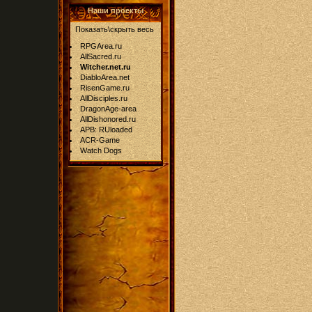
Наши проекты
Показать\скрыть весь
RPGArea.ru
AllSacred.ru
Witcher.net.ru
DiabloArea.net
RisenGame.ru
AllDisciples.ru
DragonAge-area
AllDishonored.ru
APB: RUloaded
ACR-Game
Watch Dogs