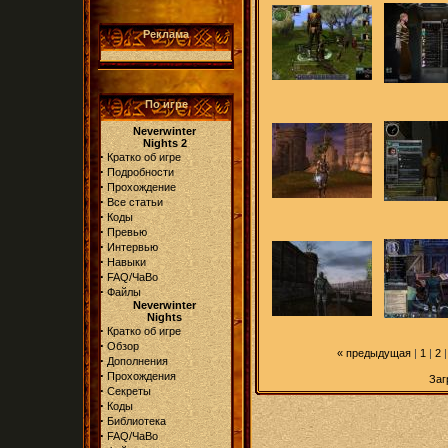
Реклама
По игре
Neverwinter
Nights 2
·
Кратко об игре
·
Подробности
·
Прохождение
·
Все статьи
·
Коды
·
Превью
·
Интервью
·
Навыки
·
FAQ/ЧаВо
·
Файлы
Neverwinter
Nights
·
Кратко об игре
·
Обзор
«
предыдущая
|
1
|
2
·
Дополнения
·
Прохождения
Заг
·
Секреты
·
Коды
·
Библиотека
·
FAQ/ЧаВо