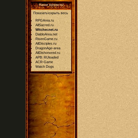
Наши проекты
Показать\скрыть весь
RPGArea.ru
AllSacred.ru
Witcher.net.ru
DiabloArea.net
RisenGame.ru
AllDisciples.ru
DragonAge-area
AllDishonored.ru
APB: RUloaded
ACR-Game
Watch Dogs