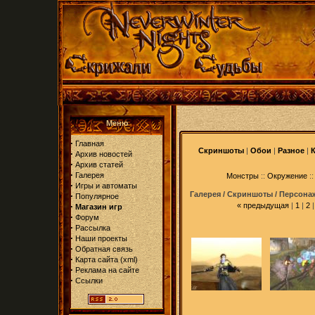
Меню
·
Главная
Скриншоты
|
Обои
|
Разное
|
·
Архив новостей
·
Архив статей
·
Галерея
Монстры
::
Окружение
::
·
Игры и автоматы
Галерея / Скриншоты / Персона
·
Популярное
·
«
предыдущая
|
1
|
2
Магазин игр
·
Форум
·
Рассылка
·
Наши проекты
·
Обратная связь
·
Карта сайта
(
xml
)
·
Реклама на сайте
·
Ссылки