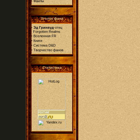
·
Файлы
Уголок фана
·
Эд Гринвуд
-отец
Forgotten Realms
·
Вселенная FR
·
Книги
·
Система D&D
·
Творчество фанов
Статистика