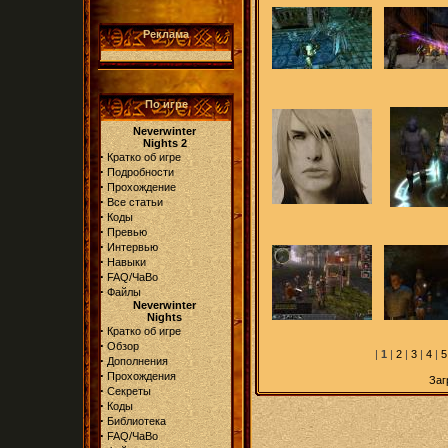
Реклама
По игре
Neverwinter
Nights 2
·
Кратко об игре
·
Подробности
·
Прохождение
·
Все статьи
·
Коды
·
Превью
·
Интервью
·
Навыки
·
FAQ/ЧаВо
·
Файлы
Neverwinter
Nights
·
Кратко об игре
·
Обзор
|
1
|
2
|
3
|
4
|
5
·
Дополнения
·
Прохождения
Заг
·
Секреты
·
Коды
·
Библиотека
·
FAQ/ЧаВо