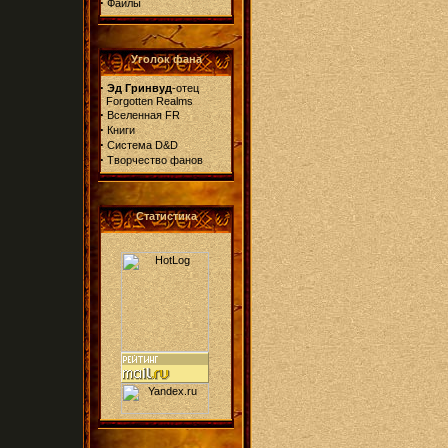
·
Файлы
Уголок фана
·
Эд Гринвуд
-отец
Forgotten Realms
·
Вселенная FR
·
Книги
·
Система D&D
·
Творчество фанов
Статистика