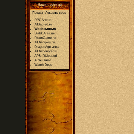
Наши проекты
Показать\скрыть весь
RPGArea.ru
AllSacred.ru
Witcher.net.ru
DiabloArea.net
RisenGame.ru
AllDisciples.ru
DragonAge-area
AllDishonored.ru
APB: RUloaded
ACR-Game
Watch Dogs