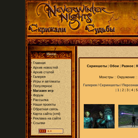
Меню
·
Главная
Скриншоты
|
Обои
|
Разное
|
·
Архив новостей
·
Архив статей
·
Галерея
Монстры
::
Окружение
::
·
Игры и автоматы
Галерея / Скриншоты / Персона
·
Популярное
·
|
1
|
2
|
3
|
4
|
5
Магазин игр
·
Форум
·
Рассылка
·
Наши проекты
·
Обратная связь
·
Карта сайта
(
xml
)
·
Реклама на сайте
·
Ссылки