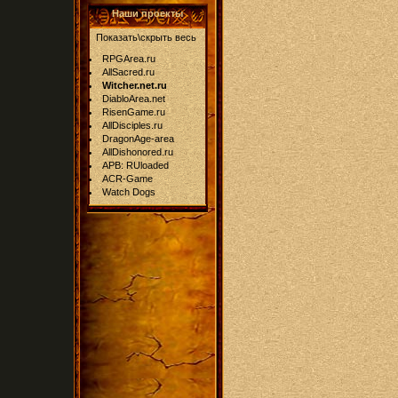
Наши проекты
Показать\скрыть весь
RPGArea.ru
AllSacred.ru
Witcher.net.ru
DiabloArea.net
RisenGame.ru
AllDisciples.ru
DragonAge-area
AllDishonored.ru
APB: RUloaded
ACR-Game
Watch Dogs