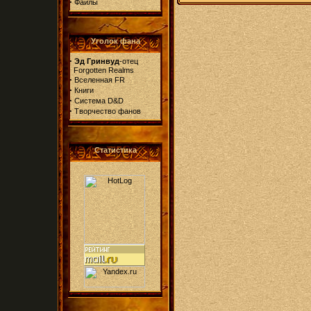
·
Файлы
Уголок фана
·
Эд Гринвуд
-отец
Forgotten Realms
·
Вселенная FR
·
Книги
·
Система D&D
·
Творчество фанов
Статистика