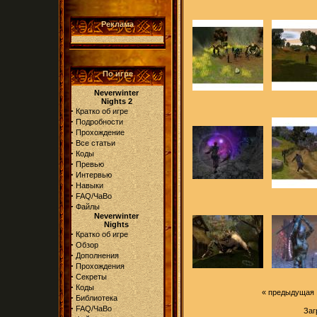
Реклама
По игре
Neverwinter
Nights 2
·
Кратко об игре
·
Подробности
·
Прохождение
·
Все статьи
·
Коды
·
Превью
·
Интервью
·
Навыки
·
FAQ/ЧаВо
·
Файлы
Neverwinter
Nights
·
Кратко об игре
·
Обзор
·
Дополнения
·
Прохождения
·
Секреты
·
Коды
«
предыдущая
·
Библиотека
·
FAQ/ЧаВо
Заг