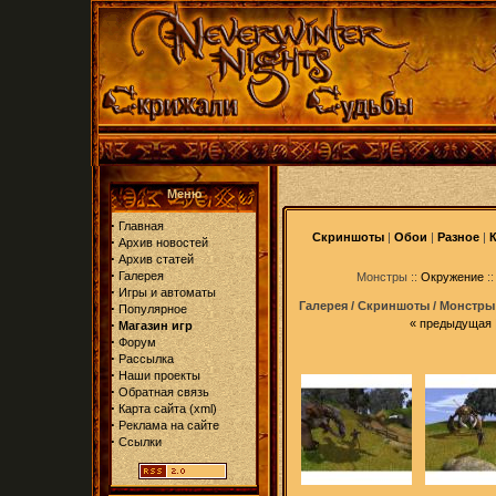
Меню
·
Главная
Скриншоты
|
Обои
|
Разное
|
·
Архив новостей
·
Архив статей
·
Галерея
Монстры ::
Окружение
:
·
Игры и автоматы
Галерея / Скриншоты / Монстры
·
Популярное
·
«
предыдущая
Магазин игр
·
Форум
·
Рассылка
·
Наши проекты
·
Обратная связь
·
Карта сайта
(
xml
)
·
Реклама на сайте
·
Ссылки