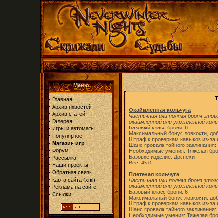
Меню
·
Т
Главная
·
Архив новостей
Окаймленная кольчуга
·
Архив статей
Частичная или полная броня этог
·
Галерея
окаймленной или укрепленной коль
·
Базовый класс брони: 6
Игры и автоматы
Максимальный бонус ловкости, доб
·
Популярное
Штраф к проверкам навыков из-за б
·
Магазин игр
Шанс провала тайного заклинания:
·
Форум
Необходимые умения: Тяжелая бр
·
Базовое изделие: Доспехи
Рассылка
Вес: 45.0
·
Наши проекты
·
Обратная связь
Плетеная кольчуга
·
Карта сайта
(
xml
)
Частичная или полная броня этог
·
окаймленной или укрепленной коль
Реклама на сайте
Базовый класс брони: 6
·
Ссылки
Максимальный бонус ловкости, доб
Штраф к проверкам навыков из-за б
Шанс провала тайного заклинания:
Необходимые умения: Тяжелая бр