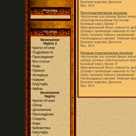
Базовое изделие: Доспехи
Вес: 45.0
Реклама
Полупластинчатые доспехи
Частичная или полная броня этог
полупластинчатым доспехам.
Базовый класс брони: 7
Максимальный бонус ловкости, доб
Штраф к проверкам навыков из-за б
По игре
Шанс провала тайного заклинания:
Необходимые умения: Тяжелая бр
Neverwinter
Базовое изделие: Доспехи
Nights 2
Вес: 50.0
·
Кратко об игре
·
Подробности
Полные пластинчатые доспехи
·
Частичная или полная броня этог
Прохождение
набору полных пластинчатых дос
·
Все статьи
Базовый класс брони: 8
·
Коды
Максимальный бонус ловкости, доб
·
Превью
Штраф к проверкам навыков из-за б
·
Шанс провала тайного заклинания:
Интервью
Необходимые умения: Тяжелая бр
·
Навыки
Базовое изделие: Доспехи
·
FAQ/ЧаВо
Вес: 50.0
·
Файлы
Neverwinter
Nights
·
Кратко об игре
·
Обзор
·
Дополнения
·
Прохождения
·
Секреты
·
Коды
·
Библиотека
·
FAQ/ЧаВо