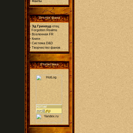
·
Файлы
Уголок фана
·
Эд Гринвуд
-отец
Forgotten Realms
·
Вселенная FR
·
Книги
·
Система D&D
·
Творчество фанов
Статистика