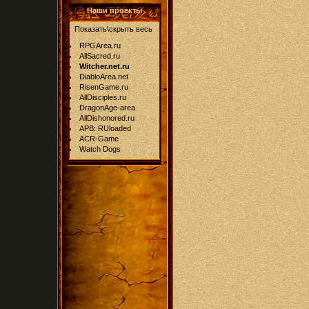
Наши проекты
Показать\скрыть весь
RPGArea.ru
AllSacred.ru
Witcher.net.ru
DiabloArea.net
RisenGame.ru
AllDisciples.ru
DragonAge-area
AllDishonored.ru
APB: RUloaded
ACR-Game
Watch Dogs