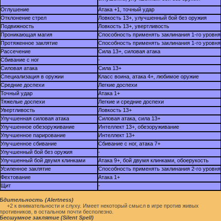
Оглушение
Атака +1, точный удар
Отклонение стрел
Ловкость 13+, улучшенный бой без оружия
Подвижность
Ловкость 13+, увертливость
Проникающая магия
Способность применять заклинания 1-го уровня
Протяженное заклятие
Способность применять заклинания 1-го уровня
Рассечение
Сила 13+, силовая атака
Сбивание с ног
-
Силовая атака
Сила 13+
Специализация в оружии
Класс воина, атака 4+, любимое оружие
Средние доспехи
Легкие доспехи
Точный удар
Атака 1+
Тяжелые доспехи
Легкие и средние доспехи
Увертливость
Ловкость 13+
Улучшенная силовая атака
Силовая атака, сила 13+
Улучшенное обезоруживание
Интеллект 13+, обезоруживание
Улучшенное парирование
Интеллект 13+
Улучшенное сбивание
Сбивание с ног, атака 7+
Улучшенный бой без оружия
-
Улучшенный бой двумя клинками
Атака 9+, бой двумя клинками, обоерукость
Усиленное заклятие
Способность применять заклинания 2-го уровня
Фехтование
Атака 1+
Щит
-
Бдительность (Alertness)
+2 к внимательности и слуху. Имеет некоторый смысл в игре против живых
противников, в остальном почти бесполезно.
Бесшумное заклятие (Silent Spell)