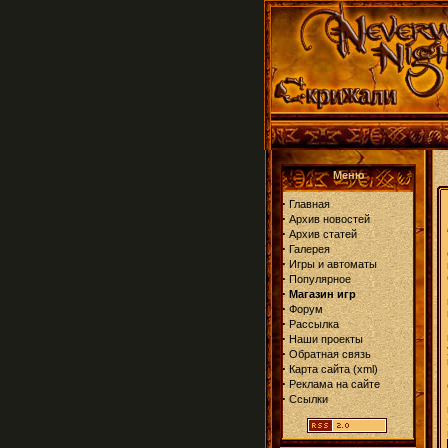
Меню
·
Главная
·
Архив новостей
·
Архив статей
·
Галерея
·
Игры и автоматы
·
Популярное
·
Магазин игр
·
Форум
·
Рассылка
·
Наши проекты
·
Обратная связь
·
Карта сайта
(
xml
)
·
Реклама на сайте
·
Ссылки