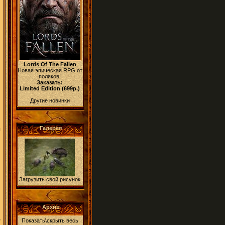
Lords Of The Fallen
Новая эпическая RPG от
поляков!
Заказать:
Limited Edition (699р.)
Другие новинки
Галерея
я
Загрузить свой рисунок
Архив
е
Показать\скрыть весь