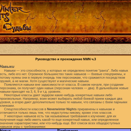
Руководство и прохождение NWN ч.3
Навыки
Навыки — это способности, у которых не определено понятие “ранга”. Либо навык
есть, либо его нет. Огромное большинство таких навыков — боевые спецприемы, и
потому нужны они в первую очередь тем персонажам, что сражаются посредством
оружия, а не магии. Хотя существуют и магические навыки.
Появляются навыки вне зависимости от класса. В самом начале, при создании
персонажа, он получает один навык (персонаж-человек — два). В дальнейшем новые
навыки приходят на 3, 6, 9 и т.д. уровнях.
Некоторые классы дают задаром какие-нибудь конкретные навыки либо
произвольные. Например, воин может выбирать любой боевой прием каждые два
уровня, а егерю дают дополнительно только те навыки, что связаны с боем парными
клинками.
Спецспособности классов в
Neverwinter Nights
приравнены к навыкам и
отличаются только лишь тем, что недоступны никому, кроме этих классов.
У некоторых навыков есть так называемые требования к изучению: для их
получения надо либо иметь какой-то еще конкретный навык, или определенное
значение характеристики, или что-нибудь еще. Вот список всех общедоступных
навыков игры с требованиями:
Навык
Требования