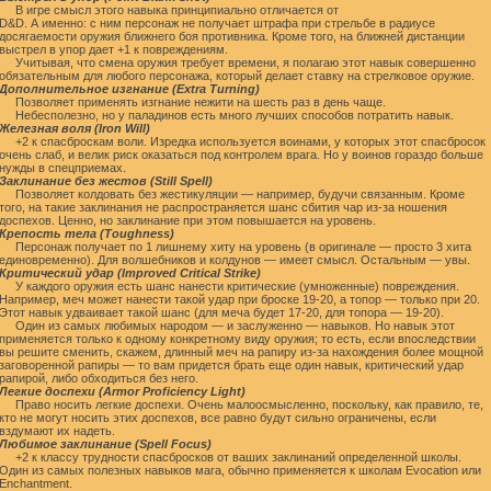
В игре смысл этого навыка принципиально отличается от
D&D. А именно: с ним персонаж не получает штрафа при стрельбе в радиусе
досягаемости оружия ближнего боя противника. Кроме того, на ближней дистанции
выстрел в упор дает +1 к повреждениям.
Учитывая, что смена оружия требует времени, я полагаю этот навык совершенно
обязательным для любого персонажа, который делает ставку на стрелковое оружие.
Дополнительное изгнание (Extra Turning)
Позволяет применять изгнание нежити на шесть раз в день чаще.
Небесполезно, но у паладинов есть много лучших способов потратить навык.
Железная воля (Iron Will)
+2 к спасброскам воли. Изредка используется воинами, у которых этот спасбросок
очень слаб, и велик риск оказаться под контролем врага. Но у воинов гораздо больше
нужды в спецприемах.
Заклинание без жестов (Still Spell)
Позволяет колдовать без жестикуляции — например, будучи связанным. Кроме
того, на такие заклинания не распространяется шанс сбития чар из-за ношения
доспехов. Ценно, но заклинание при этом повышается на уровень.
Крепость тела (Toughness)
Персонаж получает по 1 лишнему хиту на уровень (в оригинале — просто 3 хита
единовременно). Для волшебников и колдунов — имеет смысл. Остальным — увы.
Критический удар (Improved Critical Strike)
У каждого оружия есть шанс нанести критические (умноженные) повреждения.
Например, меч может нанести такой удар при броске 19-20, а топор — только при 20.
Этот навык удваивает такой шанс (для меча будет 17-20, для топора — 19-20).
Один из самых любимых народом — и заслуженно — навыков. Но навык этот
применяется только к одному конкретному виду оружия; то есть, если впоследствии
вы решите сменить, скажем, длинный меч на рапиру из-за нахождения более мощной
заговоренной рапиры — то вам придется брать еще один навык, критический удар
рапирой, либо обходиться без него.
Легкие доспехи (Armor Proficiency Light)
Право носить легкие доспехи. Очень малоосмысленно, поскольку, как правило, те,
кто не могут носить этих доспехов, все равно будут сильно ограничены, если
вздумают их надеть.
Любимое заклинание (Spell Focus)
+2 к классу трудности спасбросков от ваших заклинаний определенной школы.
Один из самых полезных навыков мага, обычно применяется к школам Evocation или
Enchantment.