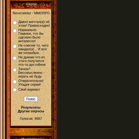
Опрос
Neverwinter - MMORPG
Давно мечтал(а) об
этом! Превосходно!
Нормально.
Главное, что бы
сделано было
интересно!
Не совсем то, чего
ожидал(а)... И все
же попробую.
Не думаю что из
этого получится
что-то достойное.
Зачем?
Бессмысленно -
играть не буду.
Отвратительно!
Упадок серии!
Свой вариант
Результаты
Другие опросы
Голосов: 4687