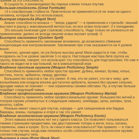
премии за эту способность.
В сущности, я рекомендовал бы парные клинки только плутам.
Большая стойкость (Great Fortitude)
+2 к спасброскам стойкости. Практически не применяется (я не знаю ни одного
человека, который бы это использовал).
Быстрая стрельба (Rapid Shot)
Аналог способности монаха — “вихрь ударов” — в применении к стрельбе: лишний
выстрел в раунд с максимальной меткостью, но все атаки получают -2 к попаданию.
Это весьма полезная (для стрелков) способность. Надо только не увлекаться ее
применением: далеко не всегда лишняя атака окупает штраф -2.
Быстрое заклинание (Quicken Spell)
Способность применять заклинание мгновенно, до возможного сбивания
концентрации или контрзаклинания. Заклинание при этом оказывается на 4 уровня
выше.
Конечно, ценная идея, но уж больно высока цена! Мало радости в том, чтобы
колдовать на 5-м уровне заклятие 1-го круга. Настоящие мастера битв группа на
группу, впрочем, говорят, что используют эту способность для подстраховки. Но сам я
такого не видел ни в настольной, ни в компьютерной игре.
Владение простым оружием (Weapon Proficiency Simple)
Способность применять любое простое оружие: дубину, кинжал, булаву, копье,
кистень, посох, арбалеты, пращу, дротики.
Большинство классов и так это умеют. А тем, кто не умеет, это ни к чему: для
волшебника или колдуна вполне достаточно арбалета, монахи без оружия сильнее,
друидам навык не поможет — они ограничены своими обетами. Ну, а плутам больше
подойдет следующий навык.
Владение профессиональным оружием (Weapon Proficiency Martial)
Способность применять любое профессиональное оружие: большинство мечей и
топоров (кроме упомянутых в следующем навыке), алебарды, цепы, рапиры, луки,
молоты, сабли.
Реально имеет смысл для плутов, изредка — для священников или бардов.
Варвары, воины, паладины и егеря и так это умеют.
Владение экзотическим оружием (Weapon Proficiency Exotic)
Этого навыка изначально нет ни у одного класса. Он позволяет пользоваться
такими странными предметами, как двусторонние топоры и мечи, косы, катаны,
сюрикены, кама и кукрис. Есть ли смысл ими пользоваться? Как правило — в том и
только том случае, когда вам попалось особо соблазнительное магическое оружие
соответствующего типа.
Выстрел в упор (Point Blank Shot)