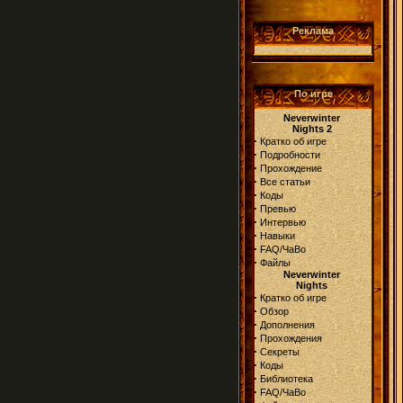
Реклама
По игре
Neverwinter
Nights 2
·
Кратко об игре
·
Подробности
·
Прохождение
·
Все статьи
·
Коды
·
Превью
·
Интервью
·
Навыки
·
FAQ/ЧаВо
·
Файлы
Neverwinter
Nights
·
Кратко об игре
·
Обзор
·
Дополнения
·
Прохождения
·
Секреты
·
Коды
·
Библиотека
·
FAQ/ЧаВо