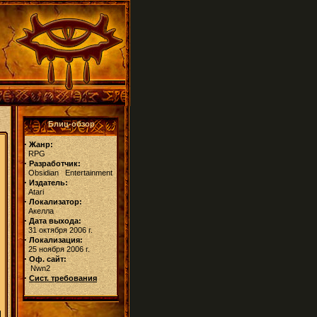
Блиц-обзор
·
Жанр:
RPG
·
Разработчик:
Obsidian Entertainment
·
Издатель:
Atari
·
Локализатор:
Акелла
·
Дата выхода:
31 октября 2006 г.
·
Локализация:
25 ноября 2006 г.
·
Оф. сайт:
Nwn2
·
Сист. требования