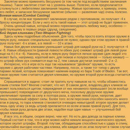
Заклятие можно применять бесшумно (в том числе под воздействием заклинания
тишины). Такое заклятие стоит на 1 уровень выше. Полезно, если предполагается
столкнуться с любителями заклинания тишины. Живые противники, к примеру, очень
его любят, и запасное бесшумное заклятие (обычно — развеяния чар) очень полезно.
Боевая магия (Combat Casting)
В случае, если маг применяет заклинание рядом с противником, он получает -4 к
броску концентрации. Если у него есть такой навык — этот штраф не будет применен.
Очень ценный навык, который можно порекомендовать любому магу, особенно —
действующему в первых рядах (друид, священник).
Бой двумя клинками (Two-Weapon Fighting)
Здесь нужны подробные объяснения. Для того, чтобы просто взять второе оружие в
левую руку, никаких специальных навыков не нужно; однако при этом оружие в правой
руке получает -6 к атаке, а в левой — -10 к атаке.
Навык боя двумя клинками уменьшает штраф для каждой руки на 2; получается -4
и -8. Навык обоерукости (равной ловкости обеих рук) снижает штраф для левой руки
еще на 4 (-4 и -4). Наконец, если в левую руку берется легкое оружие (для людей это
может быть, например, короткий меч, для гномов и полуросликов — только кинжал) —
то штраф обеих рук снижается еще на 2, тем самым достигая значений -2 и -2.
Интересно, что в игре есть еще так называемое “двойное” оружие, то есть
оружие с двумя рабочими частями. Например, посох, а также тот топор с двумя
парами лезвий, которым помахивает наемник-варвар из бара Trade of Blades. Так вот,
такое оружие тоже считается двумя клинками, но оружие второй руки всегда считаетс
легким.
Спрашивается в задаче: стоит ли тратить кучу навыков на то, чтобы обзавестись
таким стилем боя? Многие считают, что нет. В самом деле, владелец двух клинков не
может пользоваться щитом; повреждения от них ненамного превышают (если вообще
превышают) повреждения от двуручного меча, поскольку двуручное оружие
увеличивает премию за силу в полтора раза, а оружие левой руки, напротив, дает
лишь половинный эффект силы. Более того: если персонаж способен наносить много
атак в раунд, то пара клинков становится очевидно невыгодной: второе оружие делает
лишь одну атаку (а ведь штраф прилагается ко всем атакам правой руки!). Для того,
чтобы левая рука делала две атаки, надобен еще один навык — улучшенный бой
двумя клинками.
И все это, в общем, скорее верно, чем нет. Но есть два довода за парные клинки.
Первый состоит в том, что в игре можно найти немало мощного магического оружия,
которое окупит штрафы. Второй: плутам, обладающим способностью к удару в спину,
чрезвычайно выгодно носить два клинка, ибо каждая из их атак получит в таком случа