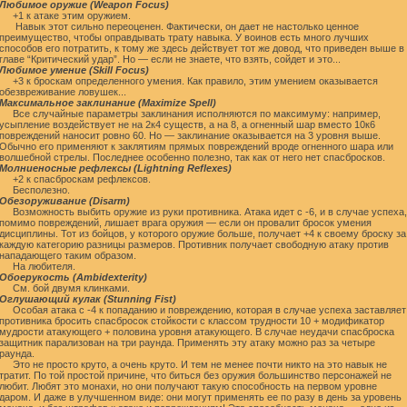
Любимое оружие (Weapon Focus)
+1 к атаке этим оружием.
Навык этот сильно переоценен. Фактически, он дает не настолько ценное
преимущество, чтобы оправдывать трату навыка. У воинов есть много лучших
способов его потратить, к тому же здесь действует тот же довод, что приведен выше в
главе “Критический удар”. Но — если не знаете, что взять, сойдет и это...
Любимое умение (Skill Focus)
+3 к броскам определенного умения. Как правило, этим умением оказывается
обезвреживание ловушек...
Максимальное заклинание (Maximize Spell)
Все случайные параметры заклинания исполняются по максимуму: например,
усыпление воздействует не на 2к4 существ, а на 8, а огненный шар вместо 10к6
повреждений наносит ровно 60. Но — заклинание оказывается на 3 уровня выше.
Обычно его применяют к заклятиям прямых повреждений вроде огненного шара или
волшебной стрелы. Последнее особенно полезно, так как от него нет спасбросков.
Молниеносные рефлексы (Lightning Reflexes)
+2 к спасброскам рефлексов.
Бесполезно.
Обезоруживание (Disarm)
Возможность выбить оружие из руки противника. Атака идет с -6, и в случае успеха,
помимо повреждений, лишает врага оружия — если он провалит бросок умения
дисциплины. Тот из бойцов, у которого оружие больше, получает +4 к своему броску за
каждую категорию разницы размеров. Противник получает свободную атаку против
нападающего таким образом.
На любителя.
Обоерукость (Ambidexterity)
См. бой двумя клинками.
Оглушающий кулак (Stunning Fist)
Особая атака с -4 к попаданию и повреждению, которая в случае успеха заставляет
противника бросить спасбросок стойкости с классом трудности 10 + модификатор
мудрости атакующего + половина уровня атакующего. В случае неудачи спасброска
защитник парализован на три раунда. Применять эту атаку можно раз за четыре
раунда.
Это не просто круто, а очень круто. И тем не менее почти никто на это навык не
тратит. По той простой причине, что биться без оружия большинство персонажей не
любит. Любят это монахи, но они получают такую способность на первом уровне
даром. И даже в улучшенном виде: они могут применять ее по разу в день за уровень