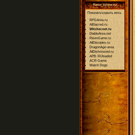
Наши проекты
Показать\скрыть весь
RPGArea.ru
AllSacred.ru
Witcher.net.ru
DiabloArea.net
RisenGame.ru
AllDisciples.ru
DragonAge-area
AllDishonored.ru
APB: RUloaded
ACR-Game
Watch Dogs