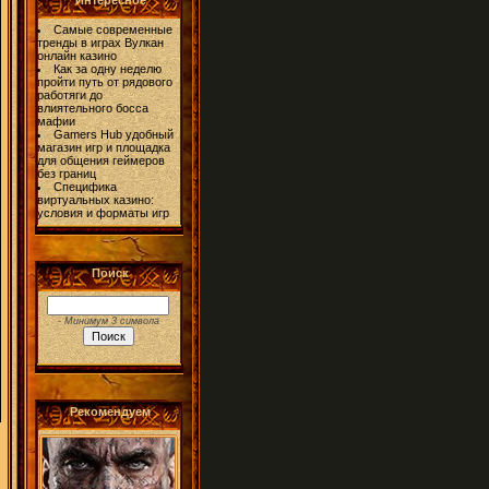
Интересное
Самые современные
тренды в играх Вулкан
онлайн казино
Как за одну неделю
пройти путь от рядового
работяги до
влиятельного босса
мафии
Gamers Hub удобный
магазин игр и площадка
для общения геймеров
без границ
Специфика
виртуальных казино:
условия и форматы игр
Поиск
- Минимум 3 символа
Рекомендуем