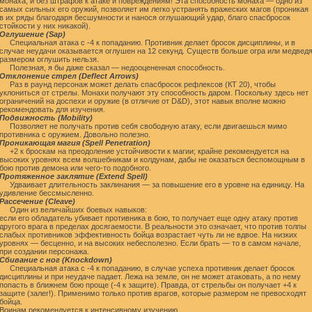
монаха, и без штрафов к атаке и повреждениям! Эта способность монаха — одно из
самых сильных его оружий, позволяет им легко устранять вражеских магов (проникая
в их ряды благодаря бесшумности и нанося оглушающий удар, благо спасбросок
стойкости у них никакой).
Оглушение (Sap)
Специальная атака с -4 к попаданию. Противник делает бросок дисциплины, и в
случае неудачи оказывается оглушен на 12 секунд. Существ больше огра или медвед
размером оглушить нельзя.
Полезная, я бы даже сказал — недооцененная способность.
Отклонение стрел (Deflect Arrows)
Раз в раунд персонаж может делать спасбросок рефлексов (КТ 20), чтобы
уклониться от стрелы. Монахи получают эту способность даром. Поскольку здесь нет
ограничений на доспехи и оружие (в отличие от D&D), этот навык вполне можно
рекомендовать для изучения.
Подвижность (Mobility)
Позволяет не получать против себя свободную атаку, если двигаешься мимо
противника с оружием. Довольно полезно.
Проникающая магия (Spell Penetration)
+2 к броскам на преодоление устойчивости к магии; крайне рекомендуется на
высоких уровнях всем волшебникам и колдунам, дабы не оказаться беспомощным в
бою против демона или чего-то подобного.
Протяженное заклятие (Extend Spell)
Удваивает длительность заклинания — за повышение его в уровне на единицу. На
удивление бессмысленно.
Рассечение (Cleave)
Один из величайших боевых навыков:
если его обладатель убивает противника в бою, то получает еще одну атаку против
другого врага в пределах досягаемости. В реальности это означает, что против толпы
слабых противников эффективность бойца возрастает чуть ли не вдвое. На низких
уровнях — бесценно, и на высоких небесполезно. Если брать — то в самом начале,
при создании персонажа.
Сбивание с ног (Knockdown)
Специальная атака с -4 к попаданию, в случае успеха противник делает бросок
дисциплины и при неудаче падает. Лежа на земле, он не может атаковать, а по нему
попасть в ближнем бою проще (-4 к защите). Правда, от стрельбы он получает +4 к
защите (залег!). Применимо только против врагов, которые размером не превосходят
бойца.
Воинам рекомендуется к интенсивному изучению.