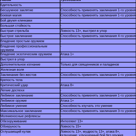
Бдительность
-
Бесшумное заклятие
Способность применять заклинания 1-го уровня
Боевая магия
Способность применять заклинания 1-го уровня
Бой двумя клинками
-
Большая стойкость
-
Быстрая стрельба
Ловкость 13+, выстрел в упор
Быстрое заклинание
Способность применять заклинания 4-го уровня
Владение простым оружием
-
Владение профессиональным
-
оружием
Владение экзотическим оружием
Атака 1+
Выстрел в упор
-
Дополнительное изгнание
Только для священников и паладинов
Железная воля
-
Заклинание без жестов
Способность применять заклинания 1-го уровня
Крепость тела
-
Критический удар
Атака 8+
Легкие доспехи
-
Любимое заклинание
Способность применять заклинания 1-го уровня
Любимое оружие
Атака 1+
Любимое умение
Способность изучать это умение
Максимальное заклинание
Способность применять заклинания 3-го уровня
Молниеносные рефлексы
-
Обезоруживание
Интеллект 13+
Обоерукость
Ловкость 15+
Оглушающий кулак
Ловкость 13+, мудрость 13+, атака 8+,
оглушение, улучшенный бой без оружия