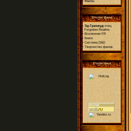
·
Файлы
Уголок фана
·
Эд Гринвуд
-отец
Forgotten Realms
·
Вселенная FR
·
Книги
·
Система D&D
·
Творчество фанов
Статистика