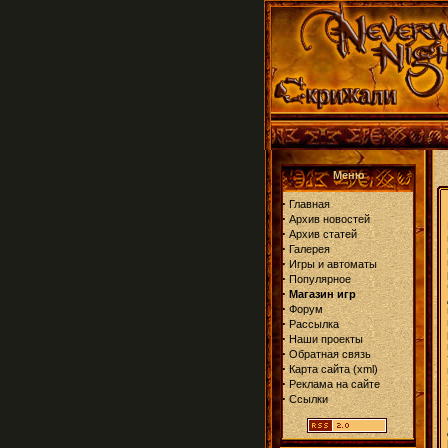
Меню
·
Главная
·
Архив новостей
·
Архив статей
·
Галерея
·
Игры и автоматы
·
Популярное
·
Магазин игр
·
Форум
·
Рассылка
·
Наши проекты
·
Обратная связь
·
Карта сайта
(
xml
)
·
Реклама на сайте
·
Ссылки