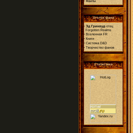
·
Файлы
Уголок фана
·
Эд Гринвуд
-отец
Forgotten Realms
·
Вселенная FR
·
Книги
·
Система D&D
·
Творчество фанов
Статистика