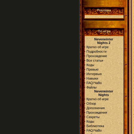
Реклама
По игре
Neverwinter
Nights 2
·
Кратко об игре
·
Подробности
·
Прохождение
·
Все статьи
·
Коды
·
Превью
·
Интервью
·
Навыки
·
FAQ/ЧаВо
·
Файлы
Neverwinter
Nights
·
Кратко об игре
·
Обзор
·
Дополнения
·
Прохождения
·
Секреты
·
Коды
·
Библиотека
·
FAQ/ЧаВо