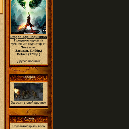
Dragon Age: Inquisition
Предзаказ одной из
лучших игр года открыт!
Заказать:
Заказать (1499р.)
Deluxe (1799р.)
Другие новинки
Галерея
Загрузить свой рисунок
Архив
Показать\скрыть весь