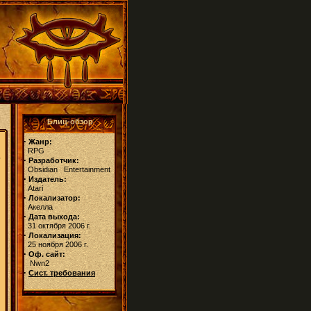
Блиц-обзор
·
Жанр:
RPG
ь
·
Разработчик:
Obsidian Entertainment
·
Издатель:
Atari
·
Локализатор:
Акелла
·
Дата выхода:
31 октября 2006 г.
·
Локализация:
25 ноября 2006 г.
·
Оф. сайт:
Nwn2
·
Сист. требования