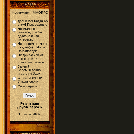
Опрос
Neverwinter - MMORPG
Давно мечтал(а) об
этом! Превосходно!
Нормально.
Главное, что бы
сделано было
интересно!
Не совсем то, чего
ожидал(а)... И все
же попробую.
Не думаю что из
этого получится
что-то достойное.
Зачем?
Бессмысленно -
играть не буду.
Отвратительно!
Упадок серии!
Свой вариант
Результаты
Другие опросы
Голосов: 4687