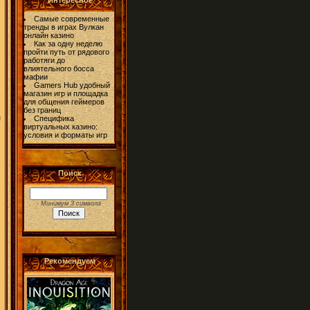
Интересное
Самые современные
тренды в играх Вулкан
онлайн казино
Как за одну неделю
пройти путь от рядового
работяги до
влиятельного босса
мафии
Gamers Hub удобный
магазин игр и площадка
для общения геймеров
без границ
и
Специфика
виртуальных казино:
условия и форматы игр
Поиск
- Минимум 3 символа
Рекомендуем