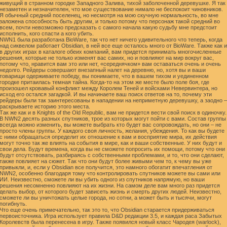
живущий в странном городке Западного Залива, тихой заболоченной деревушке. Я так
незаметен и незначителен, что мое существование нимало не беспокоит чиновников.
Я обычный средний поселенец, но несмотря на мою скучную нормальность, во мне
заложена способность быть другим, и только потому что персонаж такой средний во
всем, почти невозможно предсказать с самого начала какую судьбу мне предстоит
исполнить, кого спасти а кого убить.
NWN1 была разработана BioWare, так что нет ничего удивительного что теперь, когда
над сиквелом работает Obsidian, в ней все еще осталось много от BioWare. Также как и
в других играх в каталоге обеих компаний, вам придется принимать многочисленные
решения, которые не только изменят вас самих, но и повлияют на мир вокруг вас,
потому что, нравится вам это или нет, «середнячком» вам оставаться очень и очень
недолго. Рейдеры совершают внезапный налет на деревню, но, хотя вы и ваши
товарищи одерживаете победу, вы понимаете, что в вашем тихом и уединенном
городке притаилась темная тайна. Когда-то на этом же месте было поле боя, где
произошел кровавый конфликт между Королем Теней и войсками Невервинтера, но
исход его остался загадкой. И вы начинаете ваш поиск ответов на то, почему эти
рейдеры были так заинтересованы в нападении на неприметную деревушку, а заодно –
раскрываете историю этого места.
Так же как и в Knights of the Old Republic, вам не придется вести свой поиск в одиночку.
В NWN2 десять разных спутников, трое из которых могут пойти с вами. Состав группы
всегда можно изменить, вы можете выбрать кто будет вас сопровождать, но они – не
просто члены группы. У каждого своя личность, желания, убеждения. То как вы будете
с ними обращаться определит их отношение к вам и восприятие мира, их действия
могут точно так же влиять на события в мире, как и ваши собственные. У них будут и
свои дела. Будут времена, когда вы не сможете попросить их помощи, потому что они
будут отсутствовать, разбираясь с собственными проблемами, и то, что они сделают,
также повлияет на сюжет. Так что они будут более живыми чем то, к чему вы уже
привыкли, и, если у Obsidian все получится, это намного обогатит впечатления от
NWN2, особенно благодаря тому что контролировать спутников можете вы сами или
ИИ. Неизвестно, сможете ли вы убить одного из спутников напрямую, но ваши
решения несомненно повлияют на их жизни. На самом деле вам много раз придется
делать выбор, от которого будет зависеть жизнь и смерть других людей. Неизвестно,
сможете ли вы уничтожать целые города, но сотни, а может быть и тысячи, могут
погибнуть.
Что еще очень примечательно, так это то, что Obsidian старается придерживаться
первоисточника. Игра использует правила D&D редакции 3.5, и каждая раса Забытых
Королевств была перенесена в игру. Также появился новый класс Чародея (warlock),