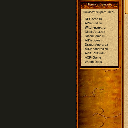
Наши проекты
Показать\скрыть весь
RPGArea.ru
AllSacred.ru
Witcher.net.ru
DiabloArea.net
RisenGame.ru
AllDisciples.ru
DragonAge-area
AllDishonored.ru
APB: RUloaded
ACR-Game
Watch Dogs