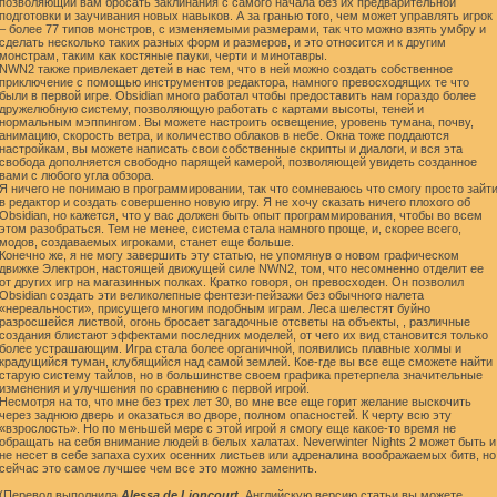
позволяющий вам бросать заклинания с самого начала без их предварительной
подготовки и заучивания новых навыков. А за гранью того, чем может управлять игрок
– более 77 типов монстров, с изменяемыми размерами, так что можно взять умбру и
сделать несколько таких разных форм и размеров, и это относится и к другим
монстрам, таким как костяные пауки, черти и минотавры.
NWN2 также привлекает детей в нас тем, что в ней можно создать собственное
приключение с помощью инструментов редактора, намного превосходящих те что
были в первой игре. Obsidian много работал чтобы предоставить нам гораздо более
дружелюбную систему, позволяющую работать с картами высоты, теней и
нормальным мэппингом. Вы можете настроить освещение, уровень тумана, почву,
анимацию, скорость ветра, и количество облаков в небе. Окна тоже поддаются
настройкам, вы можете написать свои собственные скрипты и диалоги, и вся эта
свобода дополняется свободно парящей камерой, позволяющей увидеть созданное
вами с любого угла обзора.
Я ничего не понимаю в программировании, так что сомневаюсь что смогу просто зайт
в редактор и создать совершенно новую игру. Я не хочу сказать ничего плохого об
Obsidian, но кажется, что у вас должен быть опыт программирования, чтобы во всем
этом разобраться. Тем не менее, система стала намного проще, и, скорее всего,
модов, создаваемых игроками, станет еще больше.
Конечно же, я не могу завершить эту статью, не упомянув о новом графическом
движке Электрон, настоящей движущей силе NWN2, том, что несомненно отделит ее
от других игр на магазинных полках. Кратко говоря, он превосходен. Он позволил
Obsidian создать эти великолепные фентези-пейзажи без обычного налета
«нереальности», присущего многим подобным играм. Леса шелестят буйно
разросшейся листвой, огонь бросает загадочные отсветы на объекты, , различные
создания блистают эффектами последних моделей, от чего их вид становится только
более устрашающим. Игра стала более органичной, появились плавные холмы и
крадущийся туман, клубящийся над самой землей. Кое-где вы все еще сможете найти
старую систему тайлов, но в большинстве своем графика претерпела значительные
изменения и улучшения по сравнению с первой игрой.
Несмотря на то, что мне без трех лет 30, во мне все еще горит желание выскочить
через заднюю дверь и оказаться во дворе, полном опасностей. К черту всю эту
«взрослость». Но по меньшей мере с этой игрой я смогу еще какое-то время не
обращать на себя внимание людей в белых халатах. Neverwinter Nights 2 может быть и
не несет в себе запаха сухих осенних листьев или адреналина воображаемых битв, но
сейчас это самое лучшее чем все это можно заменить.
(Перевод выполнила
Alessa de Lioncourt
. Английскую версию статьи вы можете