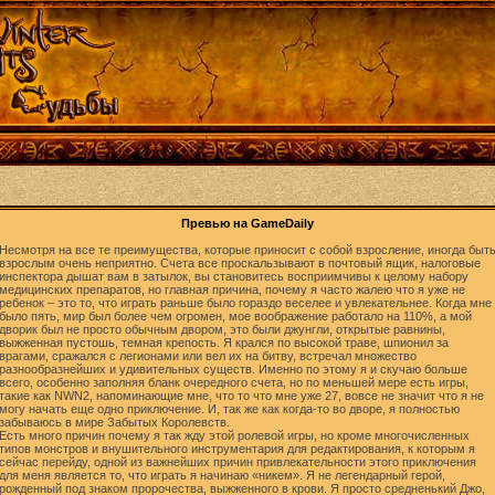
Превью на GameDaily
Несмотря на все те преимущества, которые приносит с собой взросление, иногда быт
взрослым очень неприятно. Счета все проскальзывают в почтовый ящик, налоговые
инспектора дышат вам в затылок, вы становитесь восприимчивы к целому набору
медицинских препаратов, но главная причина, почему я часто жалею что я уже не
ребенок – это то, что играть раньше было гораздо веселее и увлекательнее. Когда мне
было пять, мир был более чем огромен, мое воображение работало на 110%, а мой
дворик был не просто обычным двором, это были джунгли, открытые равнины,
выжженная пустошь, темная крепость. Я крался по высокой траве, шпионил за
врагами, сражался с легионами или вел их на битву, встречал множество
разнообразнейших и удивительных существ. Именно по этому я и скучаю больше
всего, особенно заполняя бланк очередного счета, но по меньшей мере есть игры,
такие как NWN2, напоминающие мне, что то что мне уже 27, вовсе не значит что я не
могу начать еще одно приключение. И, так же как когда-то во дворе, я полностью
забываюсь в мире Забытых Королевств.
Есть много причин почему я так жду этой ролевой игры, но кроме многочисленных
типов монстров и внушительного инструментария для редактирования, к которым я
сейчас перейду, одной из важнейших причин привлекательности этого приключения
для меня является то, что играть я начинаю «никем». Я не легендарный герой,
рожденный под знаком пророчества, выжженного в крови. Я просто средненький Джо,