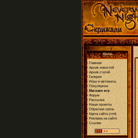
Меню
·
Главная
·
Архив новостей
·
Архив статей
·
Галерея
·
Игры и автоматы
·
Популярное
·
Магазин игр
·
Форум
·
Рассылка
·
Наши проекты
·
Обратная связь
·
Карта сайта
(
xml
)
·
Реклама на сайте
·
Ссылки