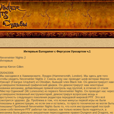
Интервью Eurogamer с Фергусом Уркхартом ч.1
Neverwinter Nights 2
Интервью
автор Kieron Gillen
05/04/2006
Мы находимся в Хаммерсмите, Лондон (Hammersmith, London). Мы здесь для того
чтобы увидеть Neverwinter Nights 2. Сквозь игру нас проводит шеф-ветеран Фергюс
Уркхарт (Feargus Urquhart) из Obsidian, бывший член Black Isle. Он демонстрирует нам
усовершенствованный графический движок. Он демонстрирует нам некоторые
новинки механики, добавляющие прямой контроль над группой, в отличие от стиля
'Мистер Одинокий' (Mr Lonesome) из первого Neverwinter Nights. Он проводит нас чере
усовершенствованный инструментарий, демонстрируя возросшие мощь и
доступность следующего поколения редактора передовой мировой РПГ. Это всё
смотрится здорово. Да. Проблема в том, что ясные минусы первой игры не были
показаны в демонстрации, но если они и остались, то просто технически не могли быт
показаны! Проблемой Neverwinter Nights было то, что хотя инструментарий построй-
свою-собственную-РПГ работал так хорошо, как только можно было надеяться, а
механика была довольно аккуратным пересозданием правил Dungeon and Dragons, но