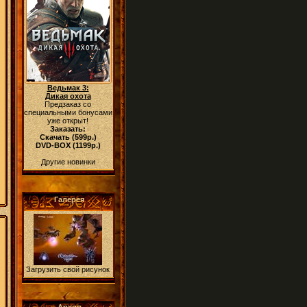
Ведьмак 3:
Дикая охота
Предзаказ со
специальными бонусами
уже открыт!
Заказать:
Скачать (599р.)
DVD-BOX (1199р.)
Другие новинки
Галерея
Загрузить свой рисунок