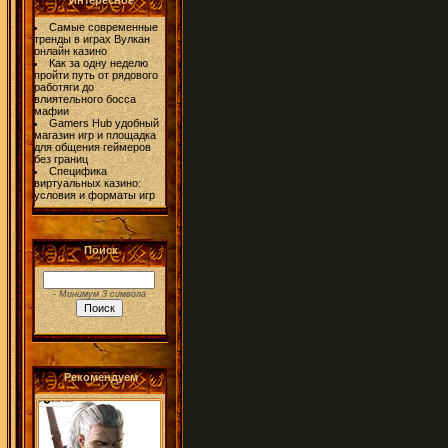
Интересное
Самые современные
тренды в играх Вулкан
онлайн казино
Как за одну неделю
пройти путь от рядового
работяги до
влиятельного босса
мафии
Gamers Hub удобный
магазин игр и площадка
для общения геймеров
без границ
Специфика
виртуальных казино:
условия и форматы игр
Поиск
- Минимум 3 символа
Рекомендуем