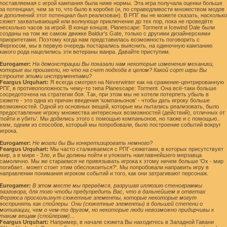
поставляемая с игрой кампания была ниже нормы. Эта игра получала оценки больше
за потенциал, чем за то, что было в коробке (и, по справедливости множеством модов
и дополнений этот потенциал был реализован). В РПГ вы не можете сказать, насколько
сюжет захватывающий или волнующе приключение до тех пор, пока не проведёте
несколько часов за игрой. В конце концов, Planescape: Torment и Icewind Dale были
созданы на том же самом движке Baldur's Gate, только с другими дизайнерскими
приоритетами. Поэтому когда нам представилась возможность поговорить с
Фергюсом, мы в первую очередь постарались выяснить, на одиночную кампанию
какого рода нацелились эти ветераны жанра. Давайте приступим.
Eurogamer:
На демонстрации Вы показали нам некоторые изменения механики,
которые вы произвели, но что на счет подхода в целом? Какой сорт игры Вы
строите этими инструментами?
Feargus Urquhart:
Я всегда смотрел на Neverwinter как на сражение-центрированную
РПГ, в противоположность чему-то типа Planescape: Torment. Она всё-таки больше
сосредоточена на стратегии боя. Так, при этом мы не хотели потерпеть убыль в
сюжете - это одна из причин введения 'компаньонов' - чтобы дать игроку больше
возможностей. Одной из основных вещей, которые мы пытались реализовать, было
предоставление игроку множества интересных возможностей (действий), отличных от
'пойти и убить'. Мы добились этого с помощью компаньонов, но также и с помощью..
хмм, одним из способов, который мы попробовали, было построение событий вокруг
игрока.
Eurogamer:
Не могли бы Вы конкретизировать немного?
Feargus Urquhart:
Мы часто сталкиваемся с РПГ-сюжетами, в которых присутствует
мир, а в мире - Зло, и Вы должны пойти и упокоить наиглавнейшего мерзавца
самолично. Мы же стараемся не привязывать игрока к этому ничем больше 'Ох - мир
погибает.. может стоит этим обеспокоиться?'. Мы попробовали направить игру в
направлении понимания игроком событий и того, как они затрагивают персонаж.
Eurogamer:
В этом месте мы прервёмся, разрушая иллюзию стенограммы
разговора, для того чтобы предупредить Вас, что в дальнейшем в ответах
Фергюса проскользнут сюжетные элементы, которые некоторые могут
воспринять как спойлеры. Они (сюжетные элементы) в большей степени о
мотивации, чем о чем-то другом, но некоторые люди невозможно придирчивы к
таким вещам (спойлерам)...
Feargus Urquhart:
Например, в начале сюжета Вы находитесь в Западной Гавани