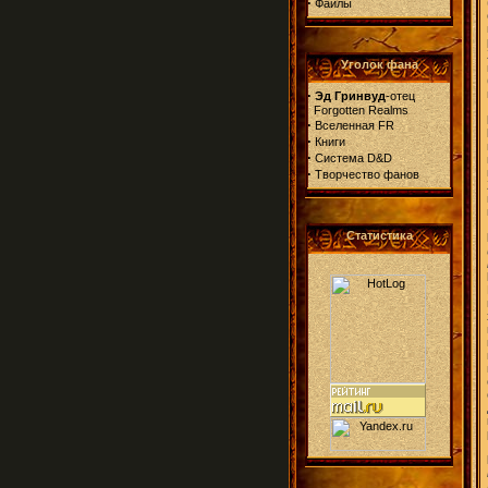
·
Файлы
Уголок фана
·
Эд Гринвуд
-отец
Forgotten Realms
·
Вселенная FR
·
Книги
·
Система D&D
·
Творчество фанов
Статистика