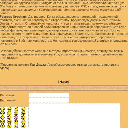
совершенно другого рода. В Knights of the Old Republic 2 мы исследовали вселенную
Star Wars - тоже относительно новое направление в РПГ, в то время как эта игра -
неразбавленная фэнтези. Сложно родить что-то свежее в такой перепаханной
почве?
Feargus Urquhart:
Да, труднее. Когда обращаешься к настоящей, традиционной
фэнтези, очень легко погрязнуть в стереотипах. Краснолюды должны быть такими.
Эльфы - такими. Определённо легко скатиться в такие вещи, поэтому дизайнерам
приходится бороться с собой ради интересных и оригинальных персонажей. Это как в
любом фильме, книге или игре, где жанр является сеттингом - но не всем. Просто
нельзя позволять ему быть всем. Как в фильмах о Средиземье. Персонажи интересны
и они живут в Средиземье. Так же и здесь - мы хотим интересных персонажей
поместить в Забытые Королевства. Не позволив высококлассной фэнтези определить,
кто мы есть.
Возвращайтесь завтра: Фергюс о методах игростроения Obsidian, почему так важны
персонажи и должны ли мы волноваться, если игра потеряет главного дизайнера на
этой стадии.
(Перевод выполнил
Тэв Дорга.
Английскую версию статьи вы можете прочитать
здесь
)
[
Назад
]
Ваше имя:
Ваш e-mail: