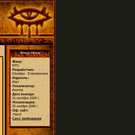
Блиц-обзор
·
Жанр:
RPG
·
Разработчик:
Obsidian Entertainment
·
Издатель:
Atari
·
Локализатор:
Акелла
·
Дата выхода:
31 октября 2006 г.
·
Локализация:
25 ноября 2006 г.
з
·
Оф. сайт:
Nwn2
·
Сист. требования
ь