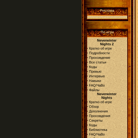
Реклама
По игре
Neverwinter
Nights 2
·
Кратко об игре
·
Подробности
·
Прохождение
·
Все статьи
·
Коды
·
Превью
·
Интервью
·
Навыки
·
FAQ/ЧаВо
·
Файлы
Neverwinter
Nights
·
Кратко об игре
·
Обзор
·
Дополнения
·
Прохождения
·
Секреты
·
Коды
·
Библиотека
·
FAQ/ЧаВо