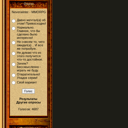
Опрос
Neverwinter - MMORPG
Давно мечтал(а) об
этом! Превосходно!
Нормально.
Главное, что бы
сделано было
интересно!
Не совсем то, чего
ожидал(а)... И все
же попробую.
Не думаю что из
этого получится
что-то достойное.
Зачем?
Бессмысленно -
играть не буду.
Отвратительно!
Упадок серии!
Свой вариант
Результаты
Другие опросы
Голосов: 4687