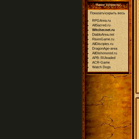
Наши проекты
Показать\скрыть весь
RPGArea.ru
AllSacred.ru
Witcher.net.ru
DiabloArea.net
RisenGame.ru
AllDisciples.ru
DragonAge-area
AllDishonored.ru
APB: RUloaded
ACR-Game
Watch Dogs