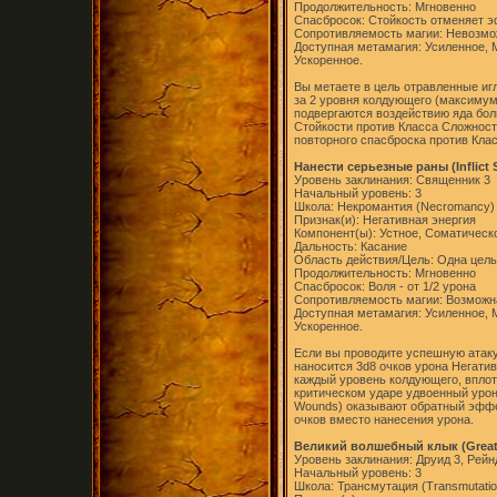
Продолжительность: Мгновенно
Спасбросок: Стойкость отменяет э
Сопротивляемость магии: Невозм
Доступная метамагия: Усиленное,
Ускоренное.
Вы метаете в цель отравленные игл
за 2 уровня колдующего (максимум
подвергаются воздействию яда бол
Стойкости против Класса Сложност
повторного спасброска против Кла
Нанести серьезные раны (Inflict
Уровень заклинания: Священник 3
Начальный уровень: 3
Школа: Некромантия (Necromancy)
Признак(и): Негативная энергия
Компонент(ы): Устное, Соматическ
Дальность: Касание
Область действия/Цель: Одна цель
Продолжительность: Мгновенно
Спасбросок: Воля - от 1/2 урона
Сопротивляемость магии: Возможн
Доступная метамагия: Усиленное,
Ускоренное.
Если вы проводите успешную атаку
наносится 3d8 очков урона Негатив
каждый уровень колдующего, вплот
критическом ударе удвоенный урон н
Wounds) оказывают обратный эффек
очков вместо нанесения урона.
Великий волшебный клык (Greate
Уровень заклинания: Друид 3, Рейн
Начальный уровень: 3
Школа: Трансмутация (Transmutatio