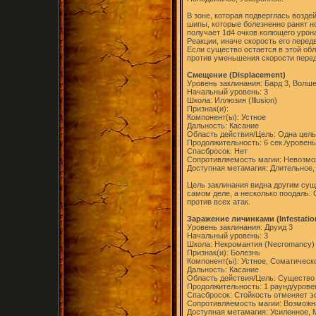
В зоне, которая подверглась возд
шипы, которые болезненно ранят но
получает 1d4 очков колющего урон
Реакции, иначе скорость его пере
Если существо остается в этой обл
против уменьшения скорости пере
Смещение (Displacement)
Уровень заклинания: Бард 3, Волше
Начальный уровень: 3
Школа: Иллюзия (Illusion)
Признак(и):
Компонент(ы): Устное
Дальность: Касание
Область действия/Цель: Одна цель
Продолжительность: 6 сек./уровень
Спасбросок: Нет
Сопротивляемость магии: Невозм
Доступная метамагия: Длительное,
Цель заклинания видна другим суще
самом деле, а несколько поодаль. 
против всех атак.
Заражение личинками (Infestatio
Уровень заклинания: Друид 3
Начальный уровень: 3
Школа: Некромантия (Necromancy)
Признак(и): Болезнь
Компонент(ы): Устное, Соматическ
Дальность: Касание
Область действия/Цель: Существо
Продолжительность: 1 раунд/урове
Спасбросок: Стойкость отменяет 
Сопротивляемость магии: Возможн
Доступная метамагия: Усиленное, 