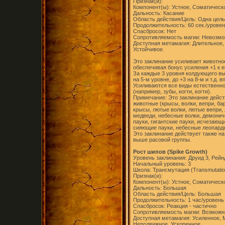
Признак(и):
Компонент(ы): Устное, Соматическ
Дальность: Касание
Область действия/Цель: Одна цель
Продолжительность: 60 сек./урове
Спасбросок: Нет
Сопротивляемость магии: Невозм
Доступная метамагия: Длительное,
Устойчивое.
Это заклинание усиливает животно
обеспечивая бонус усиления +1 к ег
За каждые 3 уровня колдующего вы
на 5-м уровне, до +3 на 8-м и т.д.
Усиливаются все виды естественно
(например, зубы, когти, когти).
Примечание: Это заклинание дейст
животные (крысы, волки, вепри, ба
крысы, лютые волки, лютые вепри,
медведи, небесные волки, демонич
пауки, гигантские пауки, исчезающ
сияющие пауки, небесные леопарды
Это заклинание действует также н
выше расовой группы.
Рост шипов (Spike Growth)
Уровень заклинания: Друид 3, Рейн
Начальный уровень: 3
Школа: Трансмутация (Transmutatio
Признак(и):
Компонент(ы): Устное, Соматическ
Дальность: Большая
Область действия/Цель: Большая
Продолжительность: 1 час/уровень
Спасбросок: Реакция - частично
Сопротивляемость магии: Возможн
Доступная метамагия: Усиленное, 
Неподвижное, Ускоренное.