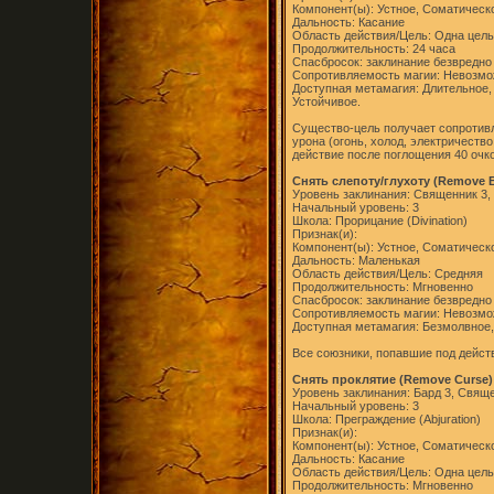
Компонент(ы): Устное, Соматическ
Дальность: Касание
Область действия/Цель: Одна цель
Продолжительность: 24 часа
Спасбросок: заклинание безвредно
Сопротивляемость магии: Невозм
Доступная метамагия: Длительное,
Устойчивое.
Существо-цель получает сопротивл
урона (огонь, холод, электричество
действие после поглощения 40 очко
Снять слепоту/глухоту (Remove B
Уровень заклинания: Священник 3,
Начальный уровень: 3
Школа: Прорицание (Divination)
Признак(и):
Компонент(ы): Устное, Соматическ
Дальность: Маленькая
Область действия/Цель: Средняя
Продолжительность: Мгновенно
Спасбросок: заклинание безвредно
Сопротивляемость магии: Невозм
Доступная метамагия: Безмолвное,
Все союзники, попавшие под действ
Снять проклятие (Remove Curse)
Уровень заклинания: Бард 3, Свяще
Начальный уровень: 3
Школа: Преграждение (Abjuration)
Признак(и):
Компонент(ы): Устное, Соматическ
Дальность: Касание
Область действия/Цель: Одна цель
Продолжительность: Мгновенно