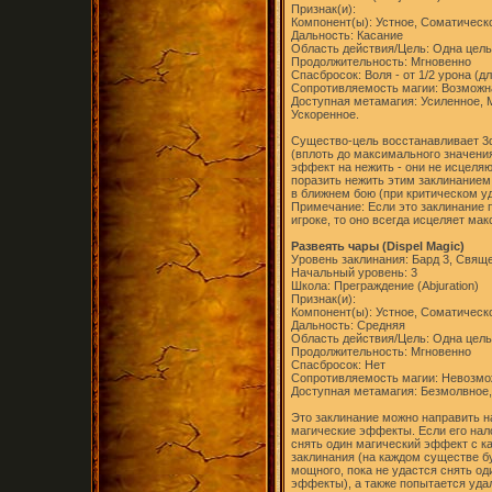
Признак(и):
Компонент(ы): Устное, Соматическ
Дальность: Касание
Область действия/Цель: Одна цель
Продолжительность: Мгновенно
Спасбросок: Воля - от 1/2 урона (д
Сопротивляемость магии: Возможна
Доступная метамагия: Усиленное,
Ускоренное.
Существо-цель восстанавливает 3d
(вплоть до максимального значени
эффект на нежить - они не исцеляю
поразить нежить этим заклинание
в ближнем бою (при критическом у
Примечание: Если это заклинание 
игроке, то оно всегда исцеляет ма
Развеять чары (Dispel Magic)
Уровень заклинания: Бард 3, Свяще
Начальный уровень: 3
Школа: Преграждение (Abjuration)
Признак(и):
Компонент(ы): Устное, Соматическ
Дальность: Средняя
Область действия/Цель: Одна цель
Продолжительность: Мгновенно
Спасбросок: Нет
Сопротивляемость магии: Невозм
Доступная метамагия: Безмолвное,
Это заклинание можно направить на
магические эффекты. Если его нал
снять один магический эффект с к
заклинания (на каждом существе б
мощного, пока не удастся снять од
эффекты), а также попытается уда