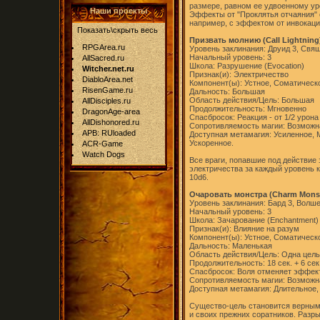
размере, равном ее удвоенному ур
Наши проекты
Эффекты от "Проклятья отчаяния"
например, с эффектом от инвокаци
Показать\скрыть весь
Призвать молнию (Call Lightning
RPGArea.ru
Уровень заклинания: Друид 3, Свя
Начальный уровень: 3
AllSacred.ru
Школа: Разрушение (Evocation)
Witcher.net.ru
Признак(и): Электричество
DiabloArea.net
Компонент(ы): Устное, Соматическ
RisenGame.ru
Дальность: Большая
Область действия/Цель: Большая
AllDisciples.ru
Продолжительность: Мгновенно
DragonAge-area
Спасбросок: Реакция - от 1/2 урона
AllDishonored.ru
Сопротивляемость магии: Возможн
APB: RUloaded
Доступная метамагия: Усиленное,
Ускоренное.
ACR-Game
Watch Dogs
Все враги, попавшие под действие 
электричества за каждый уровень 
10d6.
Очаровать монстра (Charm Monst
Уровень заклинания: Бард 3, Волше
Начальный уровень: 3
Школа: Зачарование (Enchantment)
Признак(и): Влияние на разум
Компонент(ы): Устное, Соматическ
Дальность: Маленькая
Область действия/Цель: Одна цель
Продолжительность: 18 сек. + 6 сек
Спасбросок: Воля отменяет эффек
Сопротивляемость магии: Возможн
Доступная метамагия: Длительное,
Существо-цель становится верным 
и своих прежних соратников. Разр