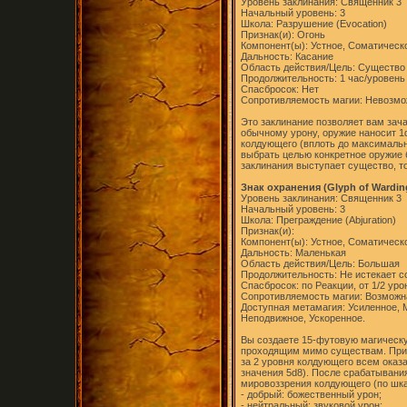
Уровень заклинания: Священник 3
Начальный уровень: 3
Школа: Разрушение (Evocation)
Признак(и): Огонь
Компонент(ы): Устное, Соматическ
Дальность: Касание
Область действия/Цель: Существо 
Продолжительность: 1 час/уровень
Спасбросок: Нет
Сопротивляемость магии: Невозм
Это заклинание позволяет вам зач
обычному урону, оружие наносит 1d
колдующего (вплоть до максимальн
выбрать целью конкретное оружие б
заклинания выступает существо, то
Знак охранения (Glyph of Wardin
Уровень заклинания: Священник 3
Начальный уровень: 3
Школа: Преграждение (Abjuration)
Признак(и):
Компонент(ы): Устное, Соматическ
Дальность: Маленькая
Область действия/Цель: Большая
Продолжительность: Не истекает 
Спасбросок: по Реакции, от 1/2 уро
Сопротивляемость магии: Возможн
Доступная метамагия: Усиленное, 
Неподвижное, Ускоренное.
Вы создаете 15-футовую магическу
проходящим мимо существам. При а
за 2 уровня колдующего всем ока
значения 5d8). После срабатывания
мировоззрения колдующего (по шка
- добрый: божественный урон;
- нейтральный: звуковой урон;