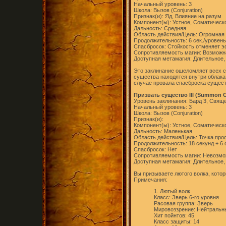
Начальный уровень: 3
Школа: Вызов (Conjuration)
Признак(и): Яд, Влияние на разум
Компонент(ы): Устное, Соматическ
Дальность: Средняя
Область действия/Цель: Огромная
Продолжительность: 6 сек./уровень
Спасбросок: Стойкость отменяет 
Сопротивляемость магии: Возможн
Доступная метамагия: Длительное,
Это заклинание ошеломляет всех с
существа находятся внутри облака
случае провала спасброска сущест
Призвать существо III (Summon Cre
Уровень заклинания: Бард 3, Свяще
Начальный уровень: 3
Школа: Вызов (Conjuration)
Признак(и):
Компонент(ы): Устное, Соматическ
Дальность: Маленькая
Область действия/Цель: Точка про
Продолжительность: 18 секунд + 6 
Спасбросок: Нет
Сопротивляемость магии: Невозм
Доступная метамагия: Длительное,
Вы призываете лютого волка, кото
Примечания:
1. Лютый волк
Класс: Зверь 6-го уровня
Расовая группа: Зверь
Мировоззрение: Нейтральн
Хит пойнтов: 45
Класс защиты: 14