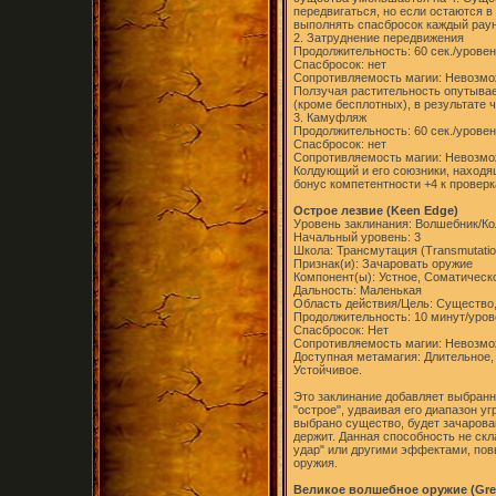
передвигаться, но если остаются в
выполнять спасбросок каждый раун
2. Затруднение передвижения
Продолжительность: 60 сек./уровен
Спасбросок: нет
Сопротивляемость магии: Невозм
Ползучая растительность опутывае
(кроме бесплотных), в результате 
3. Камуфляж
Продолжительность: 60 сек./уровен
Спасбросок: нет
Сопротивляемость магии: Невозм
Колдующий и его союзники, находя
бонус компетентности +4 к провер
Острое лезвие (Keen Edge)
Уровень заклинания: Волшебник/Ко
Начальный уровень: 3
Школа: Трансмутация (Transmutatio
Признак(и): Зачаровать оружие
Компонент(ы): Устное, Соматическ
Дальность: Маленькая
Область действия/Цель: Существо
Продолжительность: 10 минут/уров
Спасбросок: Нет
Сопротивляемость магии: Невозм
Доступная метамагия: Длительное,
Устойчивое.
Это заклинание добавляет выбран
"острое", удваивая его диапазон у
выбрано существо, будет зачарова
держит. Данная способность не ск
удар" или другими эффектами, по
оружия.
Великое волшебное оружие (Gre