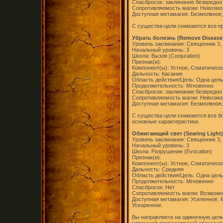
Спасбросок: заклинание безвредно
Сопротивляемость магии: Невозм
Доступная метамагия: Безмолвное,
С существа-цели снимаются все п
Убрать болезнь (Remove Disease
Уровень заклинания: Священник 3, 
Начальный уровень: 3
Школа: Вызов (Conjuration)
Признак(и):
Компонент(ы): Устное, Соматическ
Дальность: Касание
Область действия/Цель: Одна цель
Продолжительность: Мгновенно
Спасбросок: заклинание безвредно
Сопротивляемость магии: Невозм
Доступная метамагия: Безмолвное,
С существа-цели снимаются все б
основные характеристики.
Обжигающий свет (Searing Light)
Уровень заклинания: Священник 3
Начальный уровень: 3
Школа: Разрушение (Evocation)
Признак(и):
Компонент(ы): Устное, Соматическ
Дальность: Средняя
Область действия/Цель: Одна цель
Продолжительность: Мгновенно
Спасбросок: Нет
Сопротивляемость магии: Возможн
Доступная метамагия: Усиленное,
Ускоренное.
Вы направляете на одиночную цель