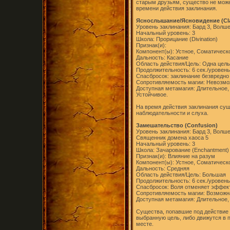
старым друзьям, существо не может
времени действия заклинания.
Яснослышание/Ясновидение (Clai
Уровень заклинания: Бард 3, Волш
Начальный уровень: 3
Школа: Прорицание (Divination)
Признак(и):
Компонент(ы): Устное, Соматическ
Дальность: Касание
Область действия/Цель: Одна цель
Продолжительность: 6 сек./уровень
Спасбросок: заклинание безвредно
Сопротивляемость магии: Невозм
Доступная метамагия: Длительное,
Устойчивое.
На время действия заклинания сущ
наблюдательности и слуха.
Замешательство (Confusion)
Уровень заклинания: Бард 3, Волш
Священник домена хаоса 5
Начальный уровень: 3
Школа: Зачарование (Enchantment)
Признак(и): Влияние на разум
Компонент(ы): Устное, Соматическ
Дальность: Средняя
Область действия/Цель: Большая
Продолжительность: 6 сек./уровень
Спасбросок: Воля отменяет эффек
Сопротивляемость магии: Возможн
Доступная метамагия: Длительное,
Существа, попавшие под действие 
выбранную цель, либо движутся в 
месте.