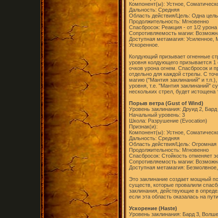
Компонент(ы): Устное, Соматическ
Дальность: Средняя
Область действия/Цель: Одна цель
Продолжительность: Мгновенно
Спасбросок: Реакция - от 1/2 урона
Сопротивляемость магии: Возможн
Доступная метамагия: Усиленное,
Ускоренное.
Колдующий призывает огненные стр
уровня колдующего призывается 1 о
очков урона огнем. Спасбросок и 
отдельно для каждой стрелы. С то
магию ("Мантия заклинаний" и т.п.
уровня, т.е. "Мантия заклинаний" 
нескольких стрел, будет истощена 
Порыв ветра (Gust of Wind)
Уровень заклинания: Друид 2, Бард
Начальный уровень: 3
Школа: Разрушение (Evocation)
Признак(и):
Компонент(ы): Устное, Соматическ
Дальность: Средняя
Область действия/Цель: Огромная
Продолжительность: Мгновенно
Спасбросок: Стойкость отменяет 
Сопротивляемость магии: Возможн
Доступная метамагия: Безмолвное,
Это заклинание создает мощный пот
существ, которые провалили спасб
заклинания, действующие в опреде
если эта область оказалась на пут
Ускорение (Haste)
Уровень заклинания: Бард 3, Волш