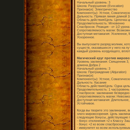
Начальный уровень: 3
Школа: Разрушение (Evocation)
Признак(и): Электричество
Компонент(ы): Устное, Соматическ
Дальность: Прямая линия длиной 1
Область действия/Цель: Цепочка ц
Продолжительность: Мгновенно
Спасбросок: Реакция - от 1/2 урона
Сопротивляемость магии: Возможн
Доступная метамагия: Усиленное,
Ускоренное.
Вы выпускаете разряд молнии, кот
существ, оказавшихся у него на пу
каждый уровень колдующего, вплот
Магический круг против мировозз
Уровень заклинания: Священник 3,
домена Добра 2
Начальный уровень: 3
Школа: Преграждение (Abjuration)
Признак(и):
Компонент(ы): Устное, Соматическ
Дальность: Касание
Область действия/Цель: Одна цель
Продолжительность: 1 час/уровень
Спасбросок: заклинание безвредно
Сопротивляемость магии: Невозм
Доступная метамагия: Длительное,
Устойчивое.
Когда вы творите это заклинание, 
злого мировоззрения. Цель заклина
следующие бонусы, действующие п
- бонус отклонения +2 к Классу За
- бонус +2 ко всем спасброскам;
- иммунитет ко всем используемы