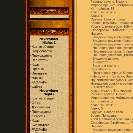
Расовая группа: Нежить
Мировоззрение: Нейтральн
Хит пойнтов: 65
Реклама
Класс защиты: 20
Атака: 6
Оружие: Боевой топор
Броня: Полулаты, Легкий щ
Урон в ближнем бою: 1d8 + 
Спасброски: Стойкость 1, Р
По игре
Навыки:
- Владение оружием (сущес
Neverwinter
- Владение оружием (боевое
Nights 2
- Владение оружием (просто
·
Кратко об игре
- Ношение доспехов (легкие
·
Подробности
- Ношение доспехов (средн
·
- Ношение доспехов (тяжел
Прохождение
- Владение щитом;
·
Все статьи
- Живучесть;
·
Коды
- Видеть в темноте.
·
Превью
Способности:
·
- Поглощение урона: 5/руб
Интервью
- Иммунитет: Болезни, Зак
·
Навыки
Яд, Критические удары, Ск
·
FAQ/ЧаВо
Истощение уровня и основн
·
Файлы
2. Скелет-воин
Neverwinter
Класс: Нежить 5-го уровня
Nights
Расовая группа: Нежить
·
Мировоззрение: Нейтральн
Кратко об игре
Хит пойнтов: 60
·
Обзор
Класс защиты: 22
·
Дополнения
Атака: 5
·
Прохождения
Оружие: Боевая коса
·
Броня: Полулаты
Секреты
Урон в ближнем бою: 2d4 + 
·
Коды
Спасброски: Стойкость 1, Р
·
Библиотека
Навыки:
·
FAQ/ЧаВо
- Владение оружием (сущес