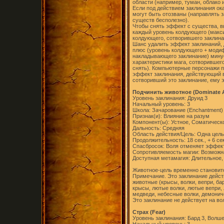
области (например, туман, облако и 
Если под действием заклинания ок
могут быть отозваны (направлять 
существ бесполезно).
Чтобы снять эффект с существа, вы
каждый уровень колдующего (макси
колдующего, сотворившего заклина
Шанс удалить эффект заклинаний,
плюс (уровень колдующего + модиф
накладывающего заклинание) мину
характеристики мага, сотворившег
снять). Компьютерные персонажи п
эффект заклинания, действующий в
сотворивший это заклинание, ему 
Подчинить животное (Dominate 
Уровень заклинания: Друид 3
Начальный уровень: 3
Школа: Зачарование (Enchantment)
Признак(и): Влияние на разум
Компонент(ы): Устное, Соматическ
Дальность: Средняя
Область действия/Цель: Одна цель
Продолжительность: 18 сек., + 6 се
Спасбросок: Воля отменяет эффек
Сопротивляемость магии: Возможн
Доступная метамагия: Длительное,
Животное-цель временно становит
Примечание. Это заклинание дейст
животные (крысы, волки, вепри, ба
крысы, лютые волки, лютые вепри,
медведи, небесные волки, демонич
Это заклинание не действует на в
Страх (Fear)
Уровень заклинания: Бард 3, Волше