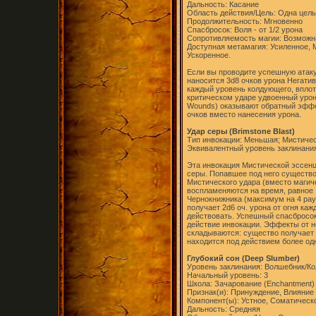
Дальность: Касание
Область действия/Цель: Одна цель
Продолжительность: Мгновенно
Спасбросок: Воля - от 1/2 урона
Сопротивляемость магии: Возможн
Доступная метамагия: Усиленное,
Ускоренное.
Если вы проводите успешную атаку
наносится 3d8 очков урона Негатив
каждый уровень колдующего, вплот
критическом ударе удвоенный урон н
Wounds) оказывают обратный эффек
очков вместо нанесения урона.
Удар серы (Brimstone Blast)
Тип инвокации: Меньшая; Мистиче
Эквивалентный уровень заклинания
Эта инвокация Мистической эссенц
серы. Попавшее под него существо
Мистического удара (вместо магиче
воспламеняются на время, равное 
Чернокнижника (максимум на 4 рау
получает 2d6 оч. урона от огня каж
действовать. Успешный спасбросок
действие инвокации. Эффекты от н
складываются: существо получает н
находится под действием более од
Глубокий сон (Deep Slumber)
Уровень заклинания: Волшебник/Кол
Начальный уровень: 3
Школа: Зачарование (Enchantment)
Признак(и): Принуждение, Влияние
Компонент(ы): Устное, Соматическ
Дальность: Средняя