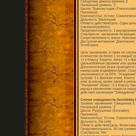
Священник домена времени 3
Начальный уровень: 3
Школа: Трансмутация (Transmutatio
Признак(и):
Компонент(ы): Устное, Соматическ
Дальность: Маленькая
Область действия/Цель: Одна цель 
союзника/уровень)
Продолжительность: 1 раунд/урове
Спасбросок: заклинание безвредно
Сопротивляемость магии: Невозм
Доступная метамагия: Длительное,
Устойчивое.
Цель заклинания, а также ее союзн
количестве не более 1 за каждый 
+1 к Классу Защиты, бонус +1 к бр
(дальнобойным оружием или оружие
Дополнительная атака проводится с
наивысшим модификатором). Скоро
увеличивается на 50%. "Ускорение
(штраф -1 к броскам атаки, Классу
атак за раунд, кроме одной и уме
"Ускорения" (бонус +1 к Классу За
раунд и увеличение скорости перед
действия заклинания "Замедление" 
Снятие невидимости (Invisibility 
Уровень заклинания: Священник 3,
Начальный уровень: 3
Школа: Разрушение (Evocation)
Признак(и):
Компонент(ы): Устное, Соматическ
Дальность: На себя
Область действия/Цель: Колоссал
Продолжительность: 60 сек./урове
Спасбросок: Нет