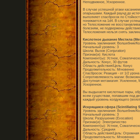
Неподвижное, Ускоренное.
В случае успешной атаки касанием
опарышами. Каждый раунд до исте
выполняет спасбросок по Стойкост
понижается на 1d4. В случае успе
но Телосложение не восстанавлив
болезням, не подвержены действи
Телосложения нельзя снять заклин
Кислотное дыхание Местила (Mest
Уровень заклинания: Волшебник/Ко
Начальный уровень: 3
Школа: Вызов (Conjuration)
Признак(и): Кислота
Компонент(ы): Устное, Соматическ
Дальность: Конус, 30 футов
Область действия/Цель: Конус
Продолжительность: Мгновенно
Спасбросок: Реакция - от 1/2 урона
Сопротивляемость магии: Возможн
Доступная метамагия: Усиленное,
Ускоренное.
Вы выдыхаете кислотные пары, об
всем существам, попавшим под дей
каждый уровень колдующего (вплот
Искрящаяся сфера (Scintillating 
Уровень заклинания: Волшебник/Ко
Начальный уровень: 3
Школа: Разрушение (Evocation)
Признак(и): Электричество
Компонент(ы): Устное, Соматическ
Дальность: Средняя
Область действия/Цель: Огромная
Продолжительность: Мгновенно