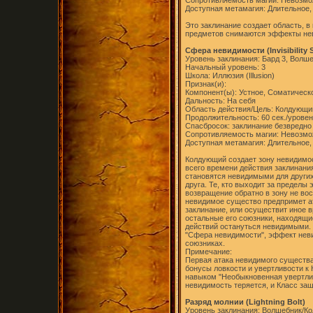
Сопротивляемость магии: Невозм
Доступная метамагия: Длительное,
Это заклинание создает область, в
предметов снимаются эффекты нев
Сфера невидимости (Invisibility 
Уровень заклинания: Бард 3, Волше
Начальный уровень: 3
Школа: Иллюзия (Illusion)
Признак(и):
Компонент(ы): Устное, Соматическ
Дальность: На себя
Область действия/Цель: Колдующий
Продолжительность: 60 сек./урове
Спасбросок: заклинание безвредно
Сопротивляемость магии: Невозм
Доступная метамагия: Длительное,
Колдующий создает зону невидимос
всего времени действия заклинания
становятся невидимыми для других
друга. Те, кто выходит за пределы
возвращение обратно в зону не во
невидимое существо предпримет а
заклинание, или осуществит иное 
остальные его союзники, находящи
действий остануться невидимыми.
"Сфера невидимости", эффект неви
союзниках.
Примечание:
Первая атака невидимого существа
бонусы ловкости и увертливости к 
навыком "Необыкновенная увертлив
невидимость теряется, и Класс защ
Разряд молнии (Lightning Bolt)
Уровень заклинания: Волшебник/Ко