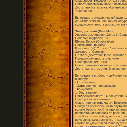
Спасбросок: Реакция - от 1/2 урона
Сопротивляемость магии: Возможн
Доступная метамагия: Усиленное,
Ускоренное.
Вы создаете электрический разряд
действие заклинания, 1d6 очков ур
колдующего, вплоть до максимальн
Западни лиан (Vine Mine)
Уровень заклинания: Друид 3, Свя
Начальный уровень: 3
Школа: Вызов (Conjuration)
Признак(и): Природа
Компонент(ы): Устное, Соматическ
Дальность: Средняя
Область действия/Цель: Огромная
Продолжительность: см. ниже
Спасбросок: см. ниже
Сопротивляемость магии: см. ниже
Доступная метамагия: Длительное,
Вы создаете в области действия з
выбору):
- Опутывание;
- Затруднение передвижения;
- Камуфляж.
1. Опутывание
Продолжительность: 6 сек./уровень
Спасбросок: по Реакции
Сопротивляемость магии: Возможн
Ползучая растительность опутывае
(кроме бесплотных), лишая их возм
провалили спасбросок по реакции 
спасбросок и освобождается в слу
применять заклинания (хотя колду
случае неудачи заклинание будет с
существа уменьшается на 4. Суще