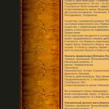
Область действия/Цель: Огромная
Продолжительность: 30 сек. + 6 сек
Спасбросок: Воля отменяет эффек
Сопротивляемость магии: Возможн
Доступная метамагия: Усиленное, 
Неподвижное, Ускоренное.
Существа, суммарный уровень (HD)
состояние коматозного сна. Первы
существа, с наименьшим уровнем. 
нежить и конструкты не подвержен
Примечание:
Если персонаж находится в состоян
может предпринимать никаких дейст
Считается, что Ловкость персонажа
теряет бонус Ловкости к Классу за
штраф -5 к Классу защиты. Кроме т
(все остальные бонусы к Классу з
Усилить фамильяра (Enhance Fam
Уровень заклинания: Волшебник/Ко
Начальный уровень: 3
Школа: Универсальное
Признак(и):
Компонент(ы): Устное, Соматическ
Дальность: Касание
Область действия/Цель: Ваш фам
Продолжительность: 1 час/уровень
Спасбросок: Нет
Сопротивляемость магии: Невозм
Вы усиливаете своего фамильяра, 
всем спасброскам, бонус +2 броска
бонус увертливости +2 к Классу З
Улучшенный доспех мага (Improv
Уровень заклинания: Волшебник/Ко
Начальный уровень: 3