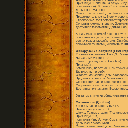
Признак(и): Влияние на разум, Зву
Компонент(ы): Устное, Соматическ
Дальность: На себя
Область действия/Цель: Колоссал
Продолжительность: 6 сек./уровень
Спасбросок: Воля отменяет эффект
Сопротивляемость магии: Возможна
Доступная метамагия: Длительное,
Бард издает громкий клич, получая 
попавших под действие заклинания
все их разумные действия. Они без 
своими союзниками, и получают шт
Обнаружение ловушек (Find Trap
Уровень заклинания: Бард 3, Свящ
Начальный уровень: 2
Школа: Прорицание (Divination)
Признак(и):
Компонент(ы): Устное, Соматическ
Дальность: На себя
Область действия/Цель: Колоссал
Продолжительность: Мгновенно
Спасбросок: заклинание безвредно
Сопротивляемость магии: Невозм
Доступная метамагия: Безмолвное,
Вы автоматически обнаруживаете в
Метание игл (Quillfire)
Уровень заклинания: Друид 3
Начальный уровень: 3
Школа: Трансмутация (Transmutatio
Признак(и): Яд
Компонент(ы): Устное, Соматическ
Дальность: Маленькая
Область действия/Цель: Одна цель