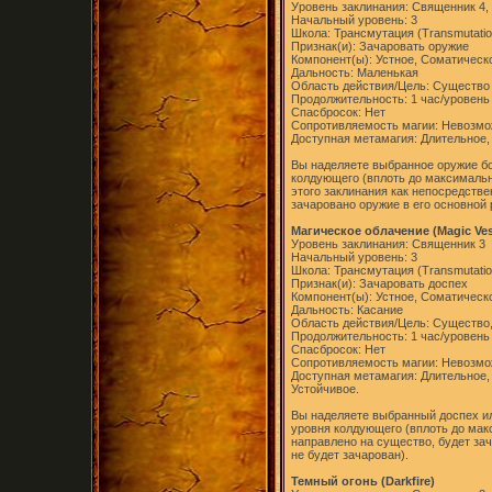
Уровень заклинания: Священник 4,
Начальный уровень: 3
Школа: Трансмутация (Transmutatio
Признак(и): Зачаровать оружие
Компонент(ы): Устное, Соматическ
Дальность: Маленькая
Область действия/Цель: Существо 
Продолжительность: 1 час/уровень
Спасбросок: Нет
Сопротивляемость магии: Невозм
Доступная метамагия: Длительное,
Вы наделяете выбранное оружие бо
колдующего (вплоть до максимальн
этого заклинания как непосредстве
зачаровано оружие в его основной 
Магическое облачение (Magic Ve
Уровень заклинания: Священник 3
Начальный уровень: 3
Школа: Трансмутация (Transmutatio
Признак(и): Зачаровать доспех
Компонент(ы): Устное, Соматическ
Дальность: Касание
Область действия/Цель: Существо
Продолжительность: 1 час/уровень
Спасбросок: Нет
Сопротивляемость магии: Невозм
Доступная метамагия: Длительное,
Устойчивое.
Вы наделяете выбранный доспех ил
уровня колдующего (вплоть до мак
направлено на существо, будет за
не будет зачарован).
Темный огонь (Darkfire)