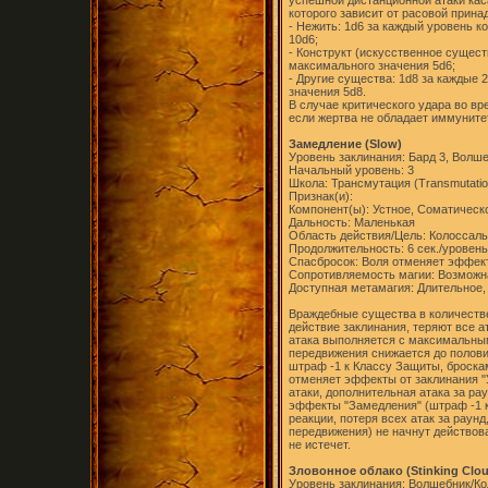
успешной дистанционной атаки кас
которого зависит от расовой прин
- Нежить: 1d6 за каждый уровень 
10d6;
- Конструкт (искусственное сущест
максимального значения 5d6;
- Другие существа: 1d8 за каждые 
значения 5d8.
В случае критического удара во вр
если жертва не обладает иммуните
Замедление (Slow)
Уровень заклинания: Бард 3, Волше
Начальный уровень: 3
Школа: Трансмутация (Transmutatio
Признак(и):
Компонент(ы): Устное, Соматическ
Дальность: Маленькая
Область действия/Цель: Колоссаль
Продолжительность: 6 сек./уровень
Спасбросок: Воля отменяет эффек
Сопротивляемость магии: Возможн
Доступная метамагия: Длительное,
Враждебные существа в количестве
действие заклинания, теряют все а
атака выполняется с максимальным
передвижения снижается до полови
штраф -1 к Классу Защиты, броска
отменяет эффекты от заклинания "
атаки, дополнительная атака за ра
эффекты "Замедления" (штраф -1 к
реакции, потеря всех атак за раун
передвижения) не начнут действова
не истечет.
Зловонное облако (Stinking Clo
Уровень заклинания: Волшебник/Ко