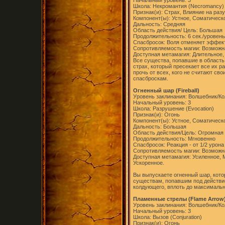
Начальный уровень: 3
Школа: Некромантия (Necromancy)
Признак(и): Страх, Влияние на раз
Компонент(ы): Устное, Соматическ
Дальность: Средняя
Область действия/ Цель: Большая
Продолжительность: 6 сек./уровень
Спасбросок: Воля отменяет эффек
Сопротивляемость магии: Возможн
Доступная метамагия: Длительное,
Все существа, попавшие в область 
страх, который пресекает все их р
прочь от всех, кого не считают св
спасброскам.
Огненный шар (Fireball)
Уровень заклинания: Волшебник/Ко
Начальный уровень: 3
Школа: Разрушение (Evocation)
Признак(и): Огонь
Компонент(ы): Устное, Соматическ
Дальность: Большая
Область действия/Цель: Огромная
Продолжительность: Мгновенно
Спасбросок: Реакция - от 1/2 урона
Сопротивляемость магии: Возможн
Доступная метамагия: Усиленное,
Ускоренное.
Вы выпускаете огненный шар, кото
существам, попавшим под действие 
колдующего, вплоть до максимальн
Пламенные стрелы (Flame Arrow
Уровень заклинания: Волшебник/Ко
Начальный уровень: 3
Школа: Вызов (Conjuration)
Признак(и): Огонь