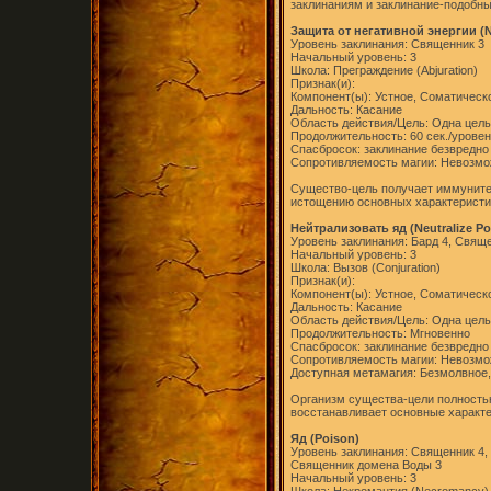
заклинаниям и заклинание-подобн
Защита от негативной энергии (Ne
Уровень заклинания: Священник 3
Начальный уровень: 3
Школа: Преграждение (Abjuration)
Признак(и):
Компонент(ы): Устное, Соматическ
Дальность: Касание
Область действия/Цель: Одна цель
Продолжительность: 60 сек./урове
Спасбросок: заклинание безвредно
Сопротивляемость магии: Невозм
Существо-цель получает иммунитет
истощению основных характеристи
Нейтрализовать яд (Neutralize Po
Уровень заклинания: Бард 4, Свяще
Начальный уровень: 3
Школа: Вызов (Conjuration)
Признак(и):
Компонент(ы): Устное, Соматическ
Дальность: Касание
Область действия/Цель: Одна цель
Продолжительность: Мгновенно
Спасбросок: заклинание безвредно
Сопротивляемость магии: Невозм
Доступная метамагия: Безмолвное,
Организм существа-цели полностью
восстанавливает основные характе
Яд (Poison)
Уровень заклинания: Священник 4,
Священник домена Воды 3
Начальный уровень: 3