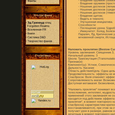
·
- Владение оружием (боевое
Файлы
- Владение оружием (просто
- Ношение доспехов (легкие
- Ношение доспехов (средн
- Ношение доспехов (тяжел
Уголок фана
- Владение щитом;
- Видеть в темноте;
- Улучшенная инициатива.
·
Эд Гринвуд
-отец
Способности:
Forgotten Realms
- Поглощение урона: 5/дро
·
Вселенная FR
- Иммунитет: Холод, Болез
·
Книги
Паралич, Яд, Критические 
·
Система D&D
мгновенной смерти, Истоще
·
Творчество фанов
Наложить проклятие (Bestow Cur
Уровень заклинания: Священник 3,
Статистика
Начальный уровень: 3
Школа: Трансмутация (Transmutatio
Признак(и):
Компонент(ы): Устное, Соматическ
Дальность: Касание
Область действия/Цель: Одна цель
Продолжительность: эффекты не и
Спасбросок: Воля отменяет эффек
Сопротивляемость магии: Возможн
Доступная метамагия: Безмолвное,
"Наложить проклятие" понижает все
телосложение, интеллект, мудрость
применений этого заклинания не ск
находится под действием эффекта
проклятия", в момент повторного н
спасброска) характеристики кратк
восстанавливаются), при этом за 
получает урон в размере, равном 
нечетным в момент повторного на