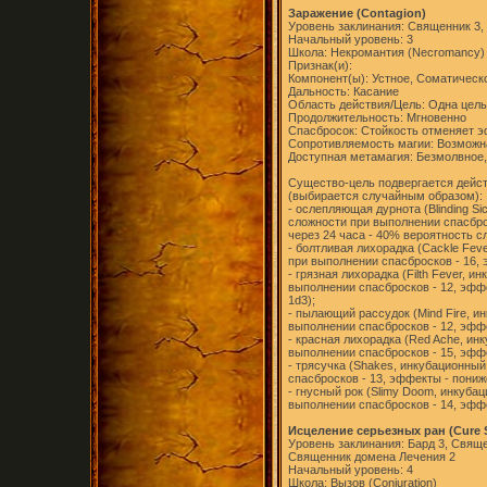
Заражение (Contagion)
Уровень заклинания: Священник 3,
Начальный уровень: 3
Школа: Некромантия (Necromancy)
Признак(и):
Компонент(ы): Устное, Соматическ
Дальность: Касание
Область действия/Цель: Одна цель
Продолжительность: Мгновенно
Спасбросок: Стойкость отменяет 
Сопротивляемость магии: Возможн
Доступная метамагия: Безмолвное,
Существо-цель подвергается дейс
(выбирается случайным образом):
- ослепляющая дурнота (Blinding Si
сложности при выполнении спасбро
через 24 часа - 40% вероятность с
- болтливая лихорадка (Cackle Fev
при выполнении спасбросков - 16, 
- грязная лихорадка (Filth Fever, 
выполнении спасбросков - 12, эфф
1d3);
- пылающий рассудок (Mind Fire, и
выполнении спасбросков - 12, эффе
- красная лихорадка (Red Ache, ин
выполнении спасбросков - 15, эфф
- трясучка (Shakes, инкубационный
спасбросков - 13, эффекты - пониж
- гнусный рок (Slimy Doom, инкубац
выполнении спасбросков - 14, эффе
Исцеление серьезных ран (Cure 
Уровень заклинания: Бард 3, Свяще
Священник домена Лечения 2
Начальный уровень: 4
Школа: Вызов (Conjuration)