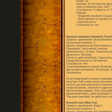
Атака: 10
Оружие: Естественное оруж
Урон в ближнем бою: 1d8 + 
Спасброски: Стойкость 8, Р
Навыки:
- Владение оружием (сущес
- Фокусировка на оружии (с
- Бдительность.
Способности: нет
Касание вампира (Vampiric Touch
Уровень заклинания: Волшебник/Ко
Начальный уровень: 3
Школа: Некромантия (Necromancy)
Признак(и): Негативная энергия
Компонент(ы): Устное, Соматическ
Дальность: Касание
Область действия/Цель: Одна цель
Продолжительность: Мгновенно
Спасбросок: Нет
Сопротивляемость магии: Возможн
Доступная метамагия: Усиленное,
Ускоренное.
Если колдующий успешно проводит 
получает 1d6 очков урона негативн
(вплоть до максимального значения
атаки касанием, наносится удвоен
критическим ударам. Этот урон доб
временный бонус, действующий в т
"Касание вампира" не действует на
Боевой клич (War Cry)
Уровень заклинания: Бард 4
Начальный уровень: 4
Школа: Зачарование (Enchantment)