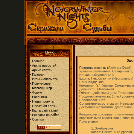
Меню
·
Закл
Главная
·
Архив новостей
Поднять нежить (Animate Dead)
·
Архив статей
Уровень заклинания: Священник 3,
·
Галерея
Начальный уровень: 3
·
Школа: Некромантия (Necromancy)
Игры и автоматы
Признак(и): Зло
·
Популярное
Компонент(ы): Устное, Соматическ
·
Магазин игр
Дальность: Маленькая
·
Форум
Область действия/Цель: Точка про
·
Продолжительность: 1 час/ уровен
Рассылка
Спасбросок: Нет
·
Наши проекты
Сопротивляемость магии: Невозм
·
Обратная связь
Доступная метамагия: Длительное,
·
Карта сайта
(
xml
)
·
Колдующий призывает слугу-нежит
Реклама на сайте
образом: либо скелет-воин, либо з
·
Ссылки
Примечания:
1. Зомби-воин
Класс: Нежить 5-го уровня