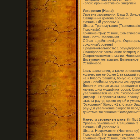
- злой: урон негативной энергией.
Ускорение (Haste)
Уровень заклинания: Бард 3, Волш
Священник домена времени 3
Начальный уровень: 3
Школа: Трансмутация (Transmutatio
Признак(и):
Компонент(ы): Устное, Соматическ
Дальность: Маленькая
Область действия/Цель: Одна цель 
союзника/уровень)
Продолжительность: 1 раунд/урове
Спасбросок: заклинание безвредно
Сопротивляемость магии: Невозм
Доступная метамагия: Длительное,
Устойчивое.
Цель заклинания, а также ее союзн
количестве не более 1 за каждый 
+1 к Классу Защиты, бонус +1 к бр
(дальнобойным оружием или оружие
Дополнительная атака проводится с
наивысшим модификатором). Скоро
увеличивается на 50%. "Ускорение
(штраф -1 к броскам атаки, Классу
атак за раунд, кроме одной и уме
"Ускорения" (бонус +1 к Классу За
раунд и увеличение скорости перед
действия заклинания "Замедление" 
Нанести серьезные раны (Inflict
Уровень заклинания: Священник 3
Начальный уровень: 3
Школа: Некромантия (Necromancy)
Признак(и): Негативная энергия
Компонент(ы): Устное, Соматическ