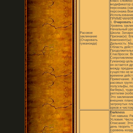
Класс сложност
модификатор о
персонажа (на
персонажа Вои
Использование
ПРИМЕЧАНИЯ
1.
Очаровать 
Уровень заклин
Начальный уро
Расовое
Школа: Зачаро
заклинание
Признак(и): Вл
(Очаровать
Компонент(ы):
гуманоида)
Дальность: Ма
Область дейст
Продолжительно
Спасбросок: В
Сопротивляемо
Гуманоид-цель
он остается д
между преданн
существо не мо
времени дейст
Примечание. Э
расовых групп
полуэльфы, по
багберы), чуд
рептилии (коб
Это заклинание
внешних планов
затронутых пл
орков и чисто
Darkness
Тип навыка: Р
Условия: Чист
Описание: Это
день творить 
(уровень колд