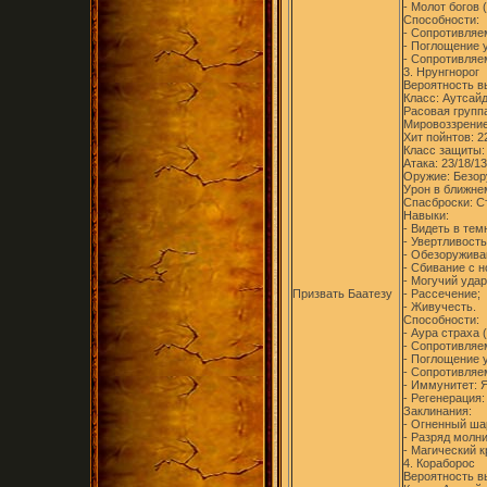
- Молот богов (
Способности:
- Сопротивляем
- Поглощение у
- Сопротивляем
3. Нрунгнорог
Вероятность в
Класс: Аутсайд
Расовая групп
Мировоззрение
Хит пойнтов: 2
Класс защиты:
Атака: 23/18/13
Оружие: Безор
Урон в ближнем
Спасброски: Ст
Навыки:
- Видеть в тем
- Увертливость
- Обезоружива
- Сбивание с н
- Могучий удар
Призвать Баатезу
- Рассечение;
- Живучесть.
Способности:
- Аура страха 
- Сопротивляем
- Поглощение у
- Сопротивляем
- Иммунитет: Я
- Регенерация:
Заклинания:
- Огненный шар
- Разряд молни
- Магический к
4. Кораборос
Вероятность в