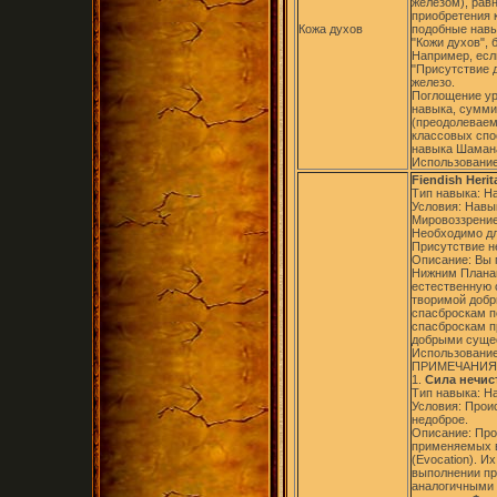
железом), равн
приобретения 
Кожа духов
подобные навы
"Кожи духов",
Например, есл
"Присутствие 
железо.
Поглощение ур
навыка, сумми
(преодолеваем
классовых спо
навыка Шамана 
Использование
Fiendish Herit
Тип навыка: Н
Условия: Навык
Мировоззрение
Необходимо дл
Присутствие н
Описание: Вы 
Нижним Планам
естественную с
творимой добр
спасброскам по
спасброскам п
добрыми суще
Использование
ПРИМЕЧАНИЯ
1.
Сила нечист
Тип навыка: Н
Условия: Прои
недоброе.
Описание: Про
применяемых в
(Evocation). И
выполнении пр
аналогичными 