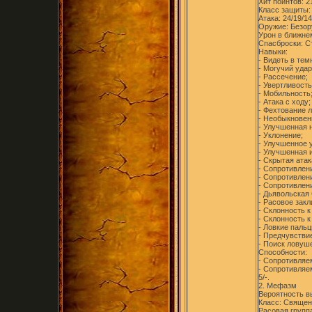
Хит пойнтов: 2
Класс защиты:
Атака: 24/19/14
Оружие: Безор
Урон в ближнем
Спасброски: Ст
Навыки:
- Видеть в тем
- Могучий удар
- Рассечение;
- Увертливость
- Мобильность
- Атака с ходу;
- Фехтование 
- Необыкновен
- Улучшенная 
- Уклонение;
- Улучшенное 
- Улучшенная 
- Скрытая атак
- Сопротивлен
- Сопротивлени
- Сопротивлен
- Дьявольская
- Расовое закл
- Склонность 
- Склонность 
- Ловкие пальц
- Предчувствие
- Поиск ловуше
Способности:
- Сопротивляем
- Сопротивляем
5/-.
2. Мефазм
Вероятность в
Класс: Священн
Расовая групп