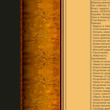
Мировоззрение
Хит пойнтов: 2
Класс защиты:
Атака: 25/20/15
Оружие: Безор
Урон в ближнем
Спасброски: Ст
Навыки:
- Видеть в тем
- Спонтанная 
- Изгнать нежи
- Силы домена
- Силы домена
- Усиленное ле
- Божественно
- Священная м
- Могучий удар
- Рассечение;
- Живучесть.
Заклинания:
- Нанести незн
- Нанести легк
- Благословени
- Исцеление ле
- Нанести сред
- Помощь (2 ур
- Исцеление ср
- Нанести серь
- Исцеление се
- Развеять чары
- Снятие невид
- Снять слепоту
- Убрать болезн
- Нанести крит
- Исцеление кр
- Божественная
- Свобода движ