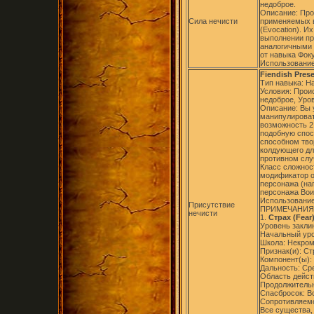
недоброе.
Описание: Про
Сила нечисти
применяемых в
(Evocation). И
выполнении пр
аналогичными 
от навыка Фок
Использование
Fiendish Pres
Тип навыка: Н
Условия: Прои
недоброе, Уро
Описание: Вы 
манипулироват
возможность 2 
подобную спосо
способном тво
колдующего для
противном слу
Класс сложнос
модификатор о
персонажа (на
персонажа Вои
Использование
Присутствие
ПРИМЕЧАНИЯ
нечисти
1.
Страх (Fear
Уровень заклин
Начальный уро
Школа: Некром
Признак(и): Ст
Компонент(ы):
Дальность: Ср
Область дейст
Продолжительн
Спасбросок: В
Сопротивляемо
Все существа,