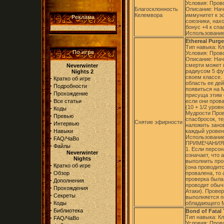
Условия: Прово
Благосклонность
Описание: Нач
Келемвора
иммунитет к э
Реклама
союзники, нах
бонус +4 к сп
Использование
Ethereal Purge
Тип навыка: К
По игре
Условия: Прово
Описание: Начи
смерти может 
Neverwinter
радиусом 5 фу
Nights 2
своем классе.
·
Кратко об игре
область ее де
·
Подробности
появиться на 
·
Прохождение
присуща этим 
·
Все статьи
если они пров
(10 + 1/2 уров
·
Коды
Мудрости Пров
·
Превью
спасбросок, т
Снятие эфирности
·
Интервью
наложить занов
·
Навыки
каждый уровен
Использование
·
FAQ/ЧаВо
ПРИМЕЧАНИЯ
·
Файлы
1. Если персон
Neverwinter
означает, что
Nights
выполнить про
·
Кратко об игре
(она проводитс
·
Обзор
провалена, то
проверка была
·
Дополнения
проводит обыч
·
Прохождения
Атаки). Прове
·
Секреты
выполняется п
·
Коды
обладающего М
·
Библиотека
Bond of Fatal
·
Тип навыка: К
FAQ/ЧаВо
Условия: Прово