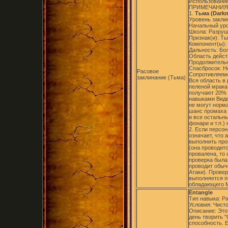
Использование
ПРИМЕЧАНИЯ
1.
Тьма (Darkn
Уровень заклин
Начальный уро
Школа: Разруш
Признак(и): Т
Компонент(ы):
Дальность: Бо
Область дейст
Продолжительно
Спасбросок: Н
Расовое
Сопротивляемо
заклинание (Тьма)
Вся область в
пеленой мрака
получают 20% 
навыками Виде
не могут норма
шанс промаха п
и все остальн
фонари и т.п.)
2. Если персон
означает, что
выполнить про
(она проводитс
провалена, то
проверка была
проводит обыч
Атаки). Прове
выполняется п
обладающего М
Entangle
Тип навыка: Р
Условия: Чист
Описание: Это
день творить 
способность. Е