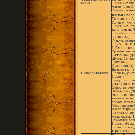
магии
Описание: Чи
магии, равной 
Использование
Animal Trance
Тип навыка: Р
Условия: Чист
Описание: Это
день творить "
способность (
персонажа).
Использование
ПРИМЕЧАНИЯ
1.
Гипноз живо
Уровень заклин
Начальный уро
Школа: Зачаро
Признак(и):
Компонент(ы):
Дальность: На
Гипноз животного
Область дейст
2 уровня)
Продолжительн
Спасбросок: Н
Сопротивляемо
Чарующими дви
животных, зве
месте и лишь 
попадают толь
Максимальный 
может затрону
заклинания по
колдующему. Н
находятся волк
3 волка, ближ
попавшее под 
теряет власть 