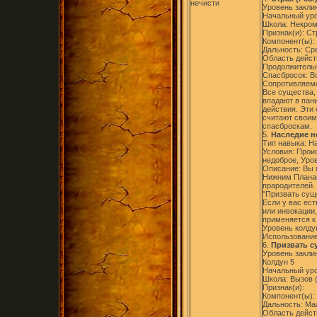
нечисти
Уровень заклин
Начальный уро
Школа: Некром
Признак(и): Ст
Компонент(ы):
Дальность: Ср
Область дейст
Продолжительн
Спасбросок: В
Сопротивляемо
Все существа,
впадают в пан
действия. Эти 
считают своим
спасброскам.
5.
Наследие не
Тип навыка: Н
Условия: Прои
недоброе, Уро
Описание: Вы 
Нижним Планам
прародителей.
"Призвать сущ
Если у вас ест
или инвокации,
применяется к
Уровень колду
Использование
6.
Призвать с
Уровень заклин
Колдун 5
Начальный уро
Школа: Вызов (
Признак(и):
Компонент(ы):
Дальность: Ма
Область дейст