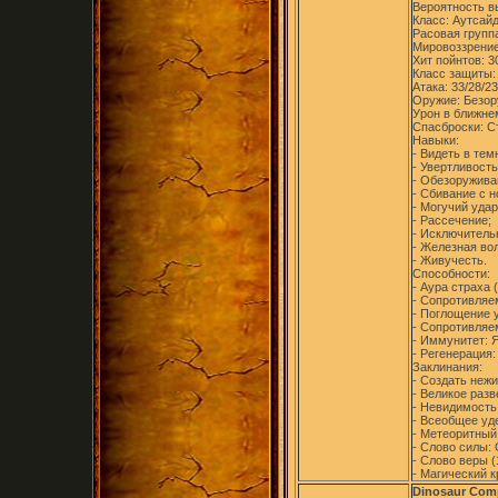
Вероятность в
Класс: Аутсайд
Расовая групп
Мировоззрение
Хит пойнтов: 3
Класс защиты:
Атака: 33/28/23
Оружие: Безор
Урон в ближнем
Спасброски: Ст
Навыки:
- Видеть в тем
- Увертливость
- Обезоружива
- Сбивание с н
- Могучий удар
- Рассечение;
- Исключитель
- Железная вол
- Живучесть.
Способности:
- Аура страха 
- Сопротивляем
- Поглощение у
- Сопротивляем
- Иммунитет: Я
- Регенерация:
Заклинания:
- Создать нежи
- Великое разв
- Невидимость 
- Всеобщее уде
- Метеоритный 
- Слово силы: 
- Слово веры (
- Магический к
Dinosaur Com