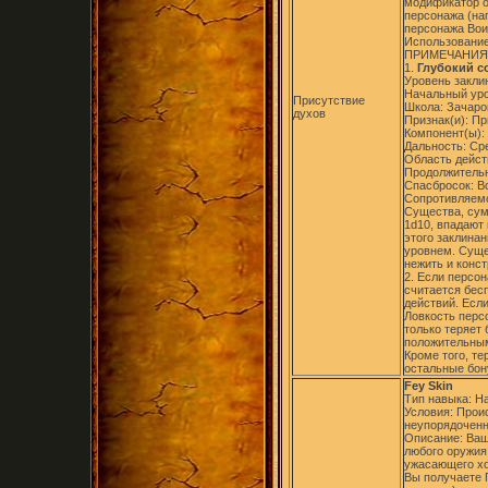
модификатор о
персонажа (на
персонажа Вои
Использование
ПРИМЕЧАНИЯ
1.
Глубокий с
Уровень заклин
Начальный уро
Присутствие
Школа: Зачаро
духов
Признак(и): П
Компонент(ы):
Дальность: Ср
Область дейст
Продолжительно
Спасбросок: В
Сопротивляемо
Существа, сум
1d10, впадают
этого заклина
уровнем. Сущес
нежить и конс
2. Если персон
считается бес
действий. Если
Ловкость персо
только теряет 
положительным
Кроме того, те
остальные бон
Fey Skin
Тип навыка: Н
Условия: Прои
неупорядоченн
Описание: Ваш
любого оружия,
ужасающего хо
Вы получаете 