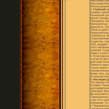
персонажа (на
персонажа Вои
Использование
4.
Глубокий с
Уровень заклин
Начальный уро
Школа: Зачаро
Признак(и): П
Компонент(ы):
Дальность: Ср
Область дейст
Продолжительно
Спасбросок: В
Сопротивляемо
Существа, сум
1d10, впадают
этого заклина
уровнем. Сущес
нежить и конс
5. Если персон
считается бес
действий. Если
Ловкость персо
только теряет 
положительным
Кроме того, те
остальные бон
6.
Наследие д
Тип навыка: Н
Условия: Прои
неупорядоченн
Описание: Вну
Вы получаете 
"Замешательст
у вас есть уро
инвокации, то
к "Замешатель
считается рав