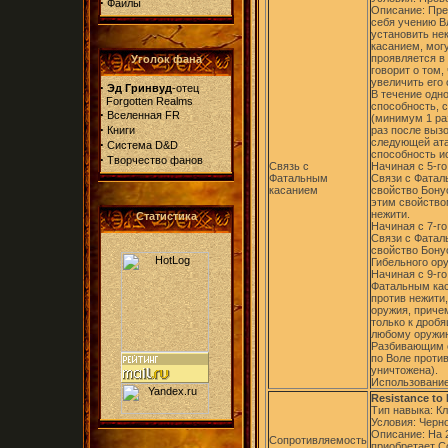
·
Файлы
Описание: Пре
себя учению В
установить не
касанием, мог
проявляется в
Уголок фана
говорит о том
увеличить его 
·
Эд Гринвуд
-отец
В течение одн
Forgotten Realms
способность, с
·
Вселенная FR
(минимум 1 ра
·
Книги
раз после выз
следующей ата
·
Система D&D
способность и
·
Творчество фанов
Связь с
Начиная с 5-г
Фатальным
Связи с Фатал
касанием
свойство Бону
этим свойство
нежити.
Статистика
Начиная с 7-го
Связи с Фатал
свойство Бонус
Гибельного ору
Начиная с 9-г
Фатальным кас
против нежити
оружия, приче
только к дроб
любому оружию
Разбивающим 
по Воле проти
уничтожена).
Использование
Resistance to 
Тип навыка: К
Условия: Черно
Описание: На 
Сопротивляемость
приобретает С