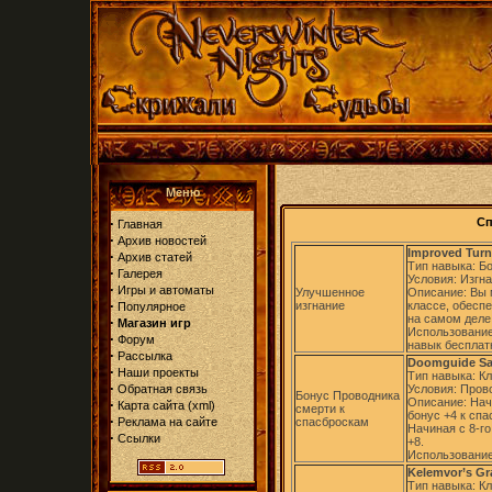
Меню
·
Сп
Главная
·
Архив новостей
Improved Turn
·
Архив статей
Тип навыка: Б
·
Галерея
Условия: Изгна
·
Игры и автоматы
Улучшенное
Описание: Вы м
·
изгнание
классе, обесп
Популярное
на самом деле
·
Магазин игр
Использование
·
Форум
навык бесплатн
·
Рассылка
Doomguide Sa
·
Наши проекты
Тип навыка: К
·
Обратная связь
Условия: Прово
Бонус Проводника
Описание: Нач
·
Карта сайта
(
xml
)
смерти к
бонус +4 к сп
·
Реклама на сайте
спасброскам
Начиная с 8-го
·
Ссылки
+8.
Использование
Kelemvor’s Gr
Тип навыка: К