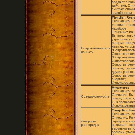
впадают в пан
действия. Эти 
считают своим
спасброскам.
Fiendish Resi
Тип навыка: Н
Условия: Прои
недоброе.
Описание: Ваш
Вы получаете 
утроенному ко
которых требу
навыки, котор
Сопротивляемость
"Сопротивляем
нечисти
Сопротивляемо
"Сопротивляем
Сопротивляемо
Сопротивляемо
навыка, сумми
других расовы
Сопротивляемо
энергии").
Использование
Awareness
Тип навыка: К
Описание: Вы з
Осведомленность
прислушаться,
+2 к проверка
Использование
Camp Routine
Тип навыка: К
Описание: Рег
Лагерный
отряд во врем
распорядок
разбивать, охр
вероятность то
врагами, умен