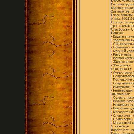
Класс: Аутсайд
Расовая групп
Мировоззрение
Хит пойнтов: 3
Класс защиты:
Атака: 30/25/20
Оружие: Безор
Урон в ближнем
Спасброски: Ст
Навыки:
- Видеть в тем
- Увертливость
- Обезоружива
- Сбивание с н
- Могучий удар
- Рассечение;
- Исключитель
- Железная вол
- Живучесть.
Способности:
- Аура страха 
- Сопротивляем
- Поглощение у
- Сопротивляем
- Иммунитет: Я
- Регенерация:
Заклинания:
- Создать нежи
- Великое разв
- Невидимость 
- Всеобщее уде
- Метеоритный 
- Слово силы: 
- Слово веры (
- Магический к
5. Хезебель
Вероятность в
Класс: Колдун 