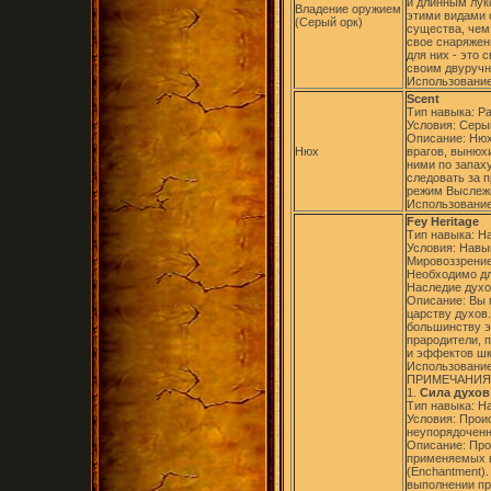
и длинным лук
Владение оружием
этими видами 
(Серый орк)
существа, чем 
свое снаряжен
для них - это 
своим двуручн
Использование
Scent
Тип навыка: Р
Условия: Серы
Описание: Нюх
Нюх
врагов, вынюх
ними по запах
следовать за 
режим Выслеж
Использование
Fey Heritage
Тип навыка: Н
Условия: Навык
Мировоззрение
Необходимо дл
Наследие дух
Описание: Вы 
царству духов
большинству э
прародители, 
и эффектов шк
Использование
ПРИМЕЧАНИЯ
1.
Сила духов 
Тип навыка: Н
Условия: Прои
неупорядоченн
Описание: Про
применяемых в
(Enchantment).
выполнении пр