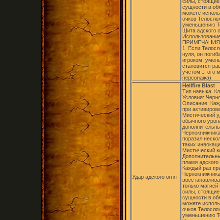
силы, стоящие 
сущности в об
можете использ
очков Телосло
уменьшению Те
Щита адского 
Использование
ПРИМЕЧАНИЯ
1. Если Телос
нуля, он погиб
игроком, умен
становится ра
учетом этого 
персонажа).
Hellfire Blast
Тип навыка: К
Условия: Черно
Описание: Каж
при активиров
Мистический уд
обычного урон
дополнительны
Чернокнижника
поразил неско
таких инвокац
Мистический к
Дополнительный
пламя адского 
Каждый раз пр
Чернокнижника
Удар адского огня
восстанавлива
только магией
силы, стоящие 
сущности в об
можете использ
очков Телосло
уменьшению Те