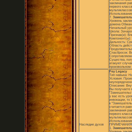
заклинания ра
первого класс
мультиклассов
Использование
7.
Замешатель
Уровень закли
домена Обмана
Начальный уро
Школа: Зачаро
Признак(и): Вл
Компонент(ы):
Дальность: Ср
Область дейст
Продолжительн
Спасбросок: В
Сопротивляемо
Существа, поп
атакуют случа
произвольном 
Fey Legacy
Тип навыка: Н
Условия: Прои
неупорядоченн
Описание: Вну
Вы получаете 
"Замешательст
у вас есть уро
инвокации, то
к "Замешатель
считается рав
заклинания ра
первого класс
мультиклассов
Использование
Наследие духов
ПРИМЕЧАНИЯ
1.
Замешатель
Уровень закли