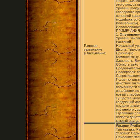
творить закли
этого класса 
Уровень колду
спасброска пр
основной хара
модификатор С
Волшебника)).
Использование
ПРИМЕЧАНИЯ
1.
Опутывание
Уровень закли
Растений 1
Расовое
Начальный уро
заклинание
Школа: Трансм
(Опутывание)
Признак(и):
Компонент(ы):
Дальность: Бо
Область дейст
Продолжительно
Спасбросок: п
Сопротивляемо
Ползучая раст
действия закл
возможности п
спасбросок по
новый спасбро
существа могу
колдующий дол
неудачи заклин
опутанного су
сделавшие спа
области дейст
каждый раунд.
Weapon Profic
Тип навыка: Р
Условия: Серы
Описание: Все