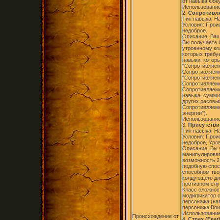
от навыка Фок
Использование
2.
Сопротивля
Тип навыка: Н
Условия: Прои
недоброе.
Описание: Ваш
Вы получаете 
утроенному ко
которых требу
навыки, котор
"Сопротивляем
Сопротивляемо
"Сопротивляем
Сопротивляемо
Сопротивляемо
навыка, сумми
других расовы
Сопротивляемо
энергии").
Использование
3.
Присутствие
Тип навыка: Н
Условия: Прои
недоброе, Уро
Описание: Вы 
манипулироват
возможность 2 
подобную спосо
способном тво
колдующего для
противном слу
Класс сложнос
модификатор о
персонажа (на
персонажа Вои
Использование
Происхождение от
4.
Страх (Fear