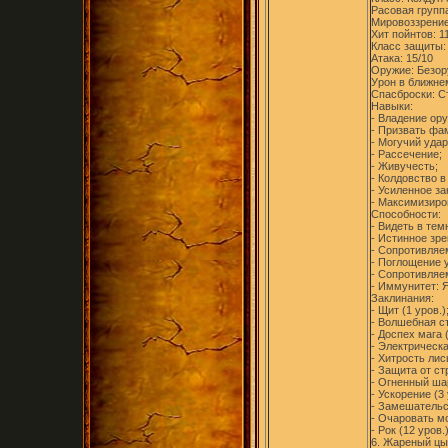
Расовая групп
Мировоззрение
Хит пойнтов: 1
Класс защиты:
Атака: 15/10
Оружие: Безор
Урон в ближнем
Спасброски: Ст
Навыки:
- Владение ор
- Призвать фа
- Могучий удар
- Рассечение;
- Живучесть;
- Колдовство в
- Усиленное за
- Максимизиро
Способности:
- Видеть в тем
- Истинное зре
- Сопротивляем
- Поглощение у
- Сопротивляем
- Иммунитет: Я
Заклинания:
- Щит (1 уров.)
- Волшебная ст
- Доспех мага (
- Электрическа
- Хитрость лисы
- Защита от стр
- Огненный шар
- Ускорение (3 
- Замешательст
- Очаровать мо
- Рок (12 уров.)
6. Жареный цы