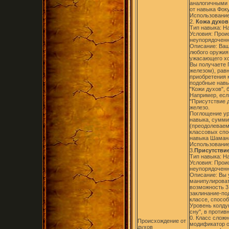
аналогичными 
от навыка Фок
Использование
2.
Кожа духов 
Тип навыка: Н
Условия: Прои
неупорядоченн
Описание: Ваш
любого оружия,
ужасающего хо
Вы получаете 
железом), равн
приобретения 
подобные навы
"Кожи духов",
Например, есл
"Присутствие 
железо.
Поглощение ур
навыка, сумми
(преодолеваем
классовых спо
навыка Шамана 
Использование
3.
Присутствие
Тип навыка: Н
Условия: Прои
неупорядоченн
Описание: Вы 
манипулироват
возможность 3 
заклинание-по
классе, способ
Уровень колду
сну", в проти
0. Класс сложн
Происхождение от
модификатор о
духов