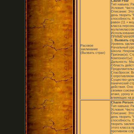
Cause Fear
Тип навыка: Р
Условия: Чист
Описание: Это
день творить "
способность. 
равен (11 + м
класса персон
мультиклассов
Использование
ПРИМЕЧАНИЯ
1.
Вызвать стр
Уровень заклин
Расовое
Начальный уро
заклинание
Школа: Некром
(Вызвать страх)
Признак(и): Ст
Компонент(ы):
Дальность: Ма
Область дейст
Продолжительно
Спасбросок: В
Сопротивляемо
Существо-цель,
панический ст
действия. Оно 
своими союзни
атаке, урону и
влияющих на р
Charm Person
Тип навыка: Р
Условия: Чист
Описание: Это
день творить 
способность. Е
творить закли
этого класса 
противном слу