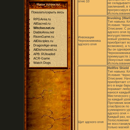
огню 10
не складывает
Наши проекты
заклинаний, в 
прогрессируя 
Показать\скрыть весь
Использование
Invoking (Warl
RPGArea.ru
Тип навыка: К
AllSacred.ru
Условия: Черно
Witcher.net.ru
Описание: С р
адского огня п
DiabloArea.net
могущественно
RisenGame.ru
Инвокации
новый уровень 
Чернокнижника
AllDisciples.ru
приобретает в
адского огня
DragonAge-area
возможно), а 
бы он одновре
AllDishonored.ru
Чернокнижника
APB: RUloaded
преимуществ э
ACR-Game
(бонусные навы
Watch Dogs
Использование
Hellfire Shield
Тип навыка: К
Условия: Черно
Описание: Начи
приобретает с
его в виде бар
поражает любо
нанося каждый
Мистического 
за каждый уров
Противник мож
спасбросок по 
суммарного ур
адского огня +
Каждый раз, ко
Телосложение 
Щит адского огня
не восстанавл
только магией