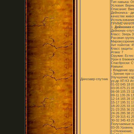
Тип навыка: 
Условия: Верн
Описание: Вме
Дейнониха - ди
качестве живот
Использование
ПРИМЕЧАНИЯ
1.
Дейноних-с
Дейноних-спут
Класс: Зверь 3
Расовая групп
Мировоззрение
Хит пойнтов: 4
Класс защиты:
Атака: 7
Оружие: Естест
Урон в ближнем 
Спасброски: Ст
Навыки:
- Владение ор
- Зрение при 
Улучшение хар
Динозавр-спутник
ур.др ХП КЗ Ат
01-02 045 18 07/
03-05 075 21 09/
06-08 105 23 11/
09-11 135 26 13
12-14 165 28 15
15-17 195 31 17
18-20 225 33 19
21-23 255 36 21
24-26 285 38 23
27-29 315 41 25
30-32 345 43 2
Получаемые н
03-05 Уровень
(+)Уклонение;