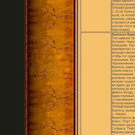
Удара адского
Использование
ПРИМЕЧАНИЯ
1. Если Телос
нуля, он погиб
игроком, умен
становится ра
учетом этого 
персонажа).
Summon Baat
Тип навыка: К
Условия: Черно
Описание: Начи
приобретает сп
могущественно
чтобы тот сраж
союзников. Кол
Чернокнижник 
Баатезу, равно
своем классе +
Чернокнижник т
роковым послед
низшие сущест
не ждать до уп
призыва до ист
Девять Бездн, 
единственный 
столкновения 
Использование
ПРИМЕЧАНИЯ
Баатезу, вызы
1. Нишка
Вероятность в
Класс: Плут 12
Расовая групп
Субраса: Тифл
Мировоззрение