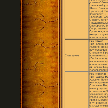
домена Обмана
Начальный уро
Школа: Зачаро
Признак(и): Вл
Компонент(ы):
Дальность: Ср
Область дейст
Продолжительн
Спасбросок: В
Сопротивляемо
Существа, поп
атакуют случа
произвольном 
Fey Power
Тип навыка: Н
Условия: Прои
неупорядоченн
Описание: Про
Сила духов
применяемых в
(Enchantment).
выполнении пр
аналогичными 
от навыка Фок
Использование
Fey Presence
Тип навыка: Н
Условия: Прои
неупорядоченн
Описание: Вы 
манипулироват
возможность 3 
заклинание-по
классе, способ
Уровень колду
сну", в проти
0. Класс сложн