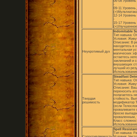
06-08 Уровень
-
09-11 Уровень
(+)Мультиатака
12-14 Уровень
-
15-17 Уровень
(+)Улучшенное
Indomitable S
Тип навыка: 
Условия: Живу
Описание: В ре
находитесь в 
ментальная ус
Неукротимый дух
магических эф
остаетесь неп
заклинаний и 
внушающих стр
лучший из резу
Использование
Steadfast Det
Тип навыка: 
Условия: Живу
Описание: Ваш
переносить ат
полагаетесь не
Твердая
стойкость. Вы
решимость
модификатор 
(если Телосло
проваливаете 
броске выпада
проваленным, 
Класс сложнос
Использование
Spell Resistan
Тип навыка: Р
Сопротивляемость
Условия: Чист