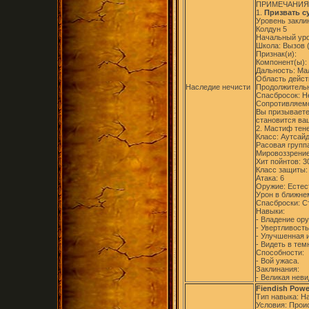
ПРИМЕЧАНИЯ
1.
Призвать с
Уровень заклин
Колдун 5
Начальный уро
Школа: Вызов (
Признак(и):
Компонент(ы):
Дальность: Ма
Область дейст
Наследие нечисти
Продолжительн
Спасбросок: Н
Сопротивляемо
Вы призываете 
становится ва
2. Мастиф тен
Класс: Аутсайд
Расовая групп
Мировоззрение
Хит пойнтов: 3
Класс защиты:
Атака: 6
Оружие: Естес
Урон в ближнем
Спасброски: Ст
Навыки:
- Владение ор
- Увертливость
- Улучшенная 
- Видеть в тем
Способности:
- Вой ужаса.
Заклинания:
- Великая неви
Fiendish Powe
Тип навыка: Н
Условия: Прои