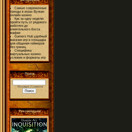
Интересное
Самые современные
тренды в играх Вулкан
онлайн казино
Как за одну неделю
пройти путь от рядового
работяги до
влиятельного босса
мафии
Gamers Hub удобный
магазин игр и площадка
для общения геймеров
без границ
Специфика
виртуальных казино:
условия и форматы игр
Поиск
- Минимум 3 символа
Рекомендуем