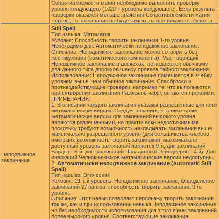
Сопротивляемости магии необходимо выполнить проверку
уровня колдующего (1d20 + уровень колдующего). Если результат
проверки оказался меньше значения Сопротивляемости магии
жертвы, то заклинание не будет иметь на нее никакого эффекта.
Still Spell
Тип навыка: Метамагия
Условия: Способность творить заклинания 1-го уровня.
Необходимо для: Автоматически неподвижное заклинание.
Описание: Неподвижное заклинание можно сотворить без
жестикуляции (соматического компонента). Маг, творящий
Неподвижное заклинание в доспехах, не подвержен обычному
для данного типа доспехов шансу провала тайного заклинания.
Использование: Неподвижное заклинание помещается в ячейку
уровнем выше, чем обычное заклинание. Спасброски и
противодействующие проверки, например те, что выполняются
при сотворении заклинания
Развеять чары
, остаются прежними.
ПРИМЕЧАНИЯ:
1. В описании каждого заклинания указаны разрешенные для него
метамагические версии. Следует помнить, что некоторые
метамагические версии для заклинаний высокого уровня
являются разрешенными, но практически недостижимыми,
поскольку требуют возможность накладывать заклинания выше
максимально разрешенного уровня (для большинства классов,
имеющих возможность творить заклинания, максимально
доступный уровень заклинаний является 9-й, для заклинаний
Бардов - 6-й, для заклинаний Паладинов и Рейнджеров - 4-й). Для
Неподвижное
инвокаций Чернокнижников метамагические версии недоступны.
заклинание
2.
Автоматически неподвижное заклинание (Automatic Still
Spell)
Тип навыка: Эпический
Условия: 21-ый уровень, Неподвижное заклинание, Определение
заклинаний 27 рангов, способность творить заклинания 9-го
уровня.
Описание: Этот навык позволяет персонажу творить заклинания
так же, как и при использовании навыка Неподвижное заклинание,
но без необходимости использования для этого ячеек заклинаний
более высокого уровня. Соответствующие заклинания