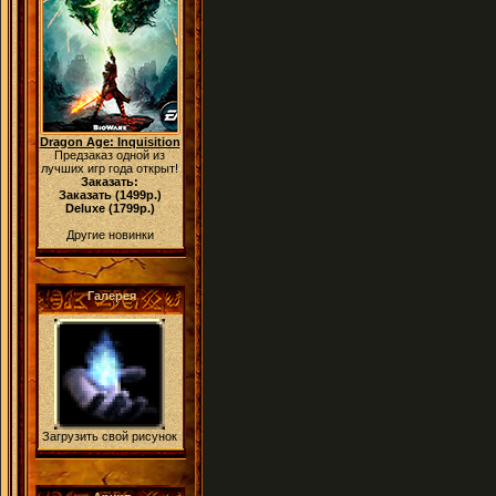
Dragon Age: Inquisition
Предзаказ одной из
лучших игр года открыт!
Заказать:
Заказать (1499р.)
Deluxe (1799р.)
Другие новинки
Галерея
Загрузить свой рисунок