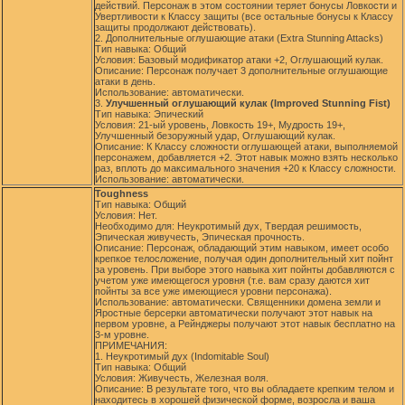
действий. Персонаж в этом состоянии теряет бонусы Ловкости и
Увертливости к Классу защиты (все остальные бонусы к Классу
защиты продолжают действовать).
2. Дополнительные оглушающие атаки (Extra Stunning Attacks)
Тип навыка: Общий
Условия: Базовый модификатор атаки +2, Оглушающий кулак.
Описание: Персонаж получает 3 дополнительные оглушающие
атаки в день.
Использование: автоматически.
3.
Улучшенный оглушающий кулак (Improved Stunning Fist)
Тип навыка: Эпический
Условия: 21-ый уровень, Ловкость 19+, Мудрость 19+,
Улучшенный безоружный удар, Оглушающий кулак.
Описание: К Классу сложности оглушающей атаки, выполняемой
персонажем, добавляется +2. Этот навык можно взять несколько
раз, вплоть до максимального значения +20 к Классу сложности.
Использование: автоматически.
Toughness
Тип навыка: Общий
Условия: Нет.
Необходимо для: Неукротимый дух, Твердая решимость,
Эпическая живучесть, Эпическая прочность.
Описание: Персонаж, обладающий этим навыком, имеет особо
крепкое телосложение, получая один дополнительный хит пойнт
за уровень. При выборе этого навыка хит пойнты добавляются с
учетом уже имеющегося уровня (т.е. вам сразу даются хит
пойнты за все уже имеющиеся уровни персонажа).
Использование: автоматически. Священники домена земли и
Яростные берсерки автоматически получают этот навык на
первом уровне, а Рейнджеры получают этот навык бесплатно на
3-м уровне.
ПРИМЕЧАНИЯ:
1. Неукротимый дух (Indomitable Soul)
Тип навыка: Общий
Условия: Живучесть, Железная воля.
Описание: В результате того, что вы обладаете крепким телом и
находитесь в хорошей физической форме, возросла и ваша