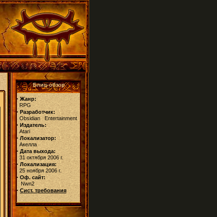
Блиц-обзор
·
Жанр:
RPG
·
Разработчик:
Obsidian Entertainment
·
Издатель:
Atari
·
Локализатор:
Акелла
·
Дата выхода:
31 октября 2006 г.
·
Локализация:
25 ноября 2006 г.
·
Оф. сайт:
Nwn2
·
Сист. требования