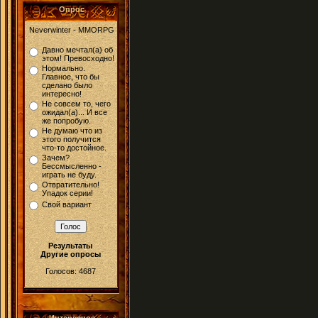
Опрос
Neverwinter - MMORPG
Давно мечтал(а) об
этом! Превосходно!
Нормально.
Главное, что бы
сделано было
интересно!
Не совсем то, чего
ожидал(а)... И все
же попробую.
Не думаю что из
этого получится
что-то достойное.
Зачем?
Бессмысленно -
играть не буду.
Отвратительно!
Упадок серии!
Свой вариант
Результаты
Другие опросы
Голосов: 4687