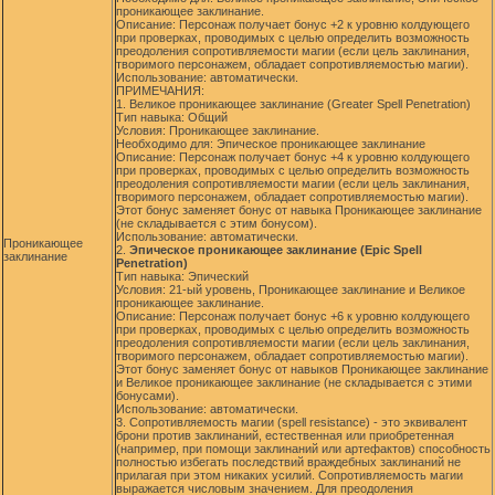
проникающее заклинание.
Описание: Персонаж получает бонус +2 к уровню колдующего
при проверках, проводимых с целью определить возможность
преодоления сопротивляемости магии (если цель заклинания,
творимого персонажем, обладает сопротивляемостью магии).
Использование: автоматически.
ПРИМЕЧАНИЯ:
1. Великое проникающее заклинание (Greater Spell Penetration)
Тип навыка: Общий
Условия: Проникающее заклинание.
Необходимо для: Эпическое проникающее заклинание
Описание: Персонаж получает бонус +4 к уровню колдующего
при проверках, проводимых с целью определить возможность
преодоления сопротивляемости магии (если цель заклинания,
творимого персонажем, обладает сопротивляемостью магии).
Этот бонус заменяет бонус от навыка Проникающее заклинание
(не складывается с этим бонусом).
Использование: автоматически.
Проникающее
2.
Эпическое проникающее заклинание (Epic Spell
заклинание
Penetration)
Тип навыка: Эпический
Условия: 21-ый уровень, Проникающее заклинание и Великое
проникающее заклинание.
Описание: Персонаж получает бонус +6 к уровню колдующего
при проверках, проводимых с целью определить возможность
преодоления сопротивляемости магии (если цель заклинания,
творимого персонажем, обладает сопротивляемостью магии).
Этот бонус заменяет бонус от навыков Проникающее заклинание
и Великое проникающее заклинание (не складывается с этими
бонусами).
Использование: автоматически.
3. Сопротивляемость магии (spell resistance) - это эквивалент
брони против заклинаний, естественная или приобретенная
(например, при помощи заклинаний или артефактов) способность
полностью избегать последствий враждебных заклинаний не
прилагая при этом никаких усилий. Сопротивляемость магии
выражается числовым значением. Для преодоления