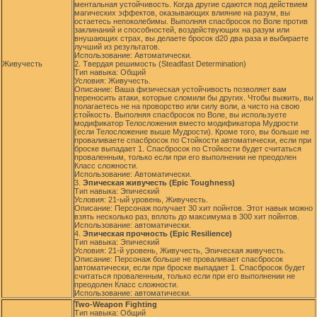
ментальная устойчивость. Когда другие сдаются под действием
магических эффектов, оказывающих влияние на разум, вы
остаетесь непоколебимы. Выполняя спасбросок по Воле против
заклинаний и способностей, воздействующих на разум или
внушающих страх, вы делаете бросок d20 два раза и выбираете
лучший из результатов.
Использование: Автоматически.
Живучесть
2. Твердая решимость (Steadfast Determination)
Тип навыка: Общий
Условия: Живучесть.
Описание: Ваша физическая устойчивость позволяет вам
переносить атаки, которые сломили бы других. Чтобы выжить, вы
полагаетесь не на проворство или силу воли, а чисто на свою
стойкость. Выполняя спасбросок по Воле, вы используете
модификатор Телосложения вместо модификатора Мудрости
(если Телосложение выше Мудрости). Кроме того, вы больше не
проваливаете спасбросок по Стойкости автоматически, если при
броске выпадает 1. Спасбросок по Стойкости будет считаться
проваленным, только если при его выполнении не преодолен
Класс сложности.
Использование: Автоматически.
3.
Эпическая живучесть (Epic Toughness)
Тип навыка: Эпический
Условия: 21-ый уровень, Живучесть.
Описание: Персонаж получает 30 хит пойнтов. Этот навык можно
взять несколько раз, вплоть до максимума в 300 хит пойнтов.
Использование: автоматически.
4.
Эпическая прочность (Epic Resilience)
Тип навыка: Эпический
Условия: 21-й уровень, Живучесть, Эпическая живучесть.
Описание: Персонаж больше не проваливает спасбросок
автоматически, если при броске выпадает 1. Спасбросок будет
считаться проваленным, только если при его выполнении не
преодолен Класс сложности.
Использование: автоматически.
Two-Weapon Fighting
Тип навыка: Общий