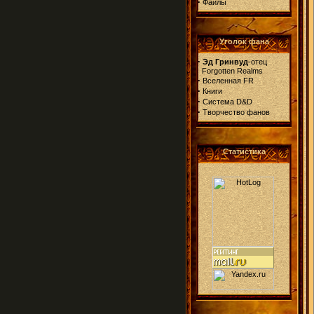
·
Файлы
Уголок фана
·
Эд Гринвуд
-отец
Forgotten Realms
·
Вселенная FR
·
Книги
·
Система D&D
·
Творчество фанов
Статистика