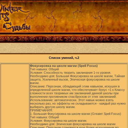
Список умений, ч.2
Фокусировка на школе магии (Spell Focus)
Тип навыка: Общий
Условия: Способность творить заклинания 1-го уровня.
Необходимо для: Большая Фокусировка на школе магии, Тайная
защита, Усиленный вызов, Эпическая фокусировка на школе
магии.
Описание: Персонаж, обладающий этим навыком, искушен в
определенной школе магии, что обеспечивает бонус +1 к Классу
сложности всех творимых им заклинаний данной школы при
выполнении противником спасбросков от этих заклинаний.
Использование: автоматически. Этот навык можно взять
несколько раз, но эффекты не складываются - каждый раз нужно
выбирать другую школу магии.
ПРИМЕЧАНИЯ:
1. Большая Фокусировка на школе магии (Greater Spell Focus)
Тип навыка: Общий
Условия: Фокусировка на школе магии.
Необходимо для: Эпическая фокусировка на школе магии
Описание: Персонаж становится еще более искушенным во