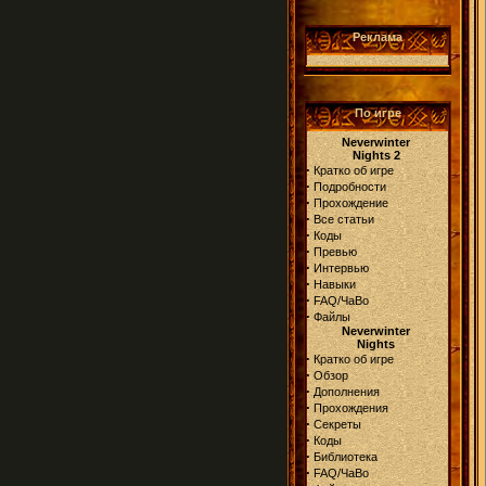
Реклама
По игре
Neverwinter
Nights 2
·
Кратко об игре
·
Подробности
·
Прохождение
·
Все статьи
·
Коды
·
Превью
·
Интервью
·
Навыки
·
FAQ/ЧаВо
·
Файлы
Neverwinter
Nights
·
Кратко об игре
·
Обзор
·
Дополнения
·
Прохождения
·
Секреты
·
Коды
·
Библиотека
·
FAQ/ЧаВо