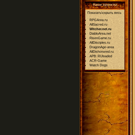
Наши проекты
Показать\скрыть весь
RPGArea.ru
AllSacred.ru
Witcher.net.ru
DiabloArea.net
RisenGame.ru
AllDisciples.ru
DragonAge-area
AllDishonored.ru
APB: RUloaded
ACR-Game
Watch Dogs