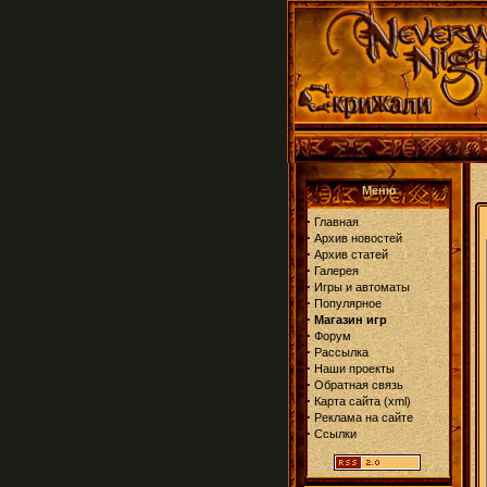
Меню
·
Главная
·
Архив новостей
·
Архив статей
·
Галерея
·
Игры и автоматы
·
Популярное
·
Магазин игр
·
Форум
·
Рассылка
·
Наши проекты
·
Обратная связь
·
Карта сайта
(
xml
)
·
Реклама на сайте
·
Ссылки