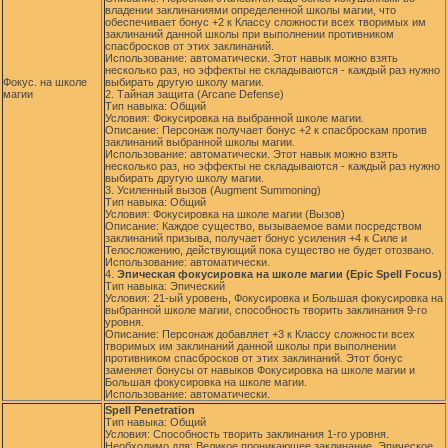
владении заклинаниями определенной школы магии, что
обеспечивает бонус +2 к Классу сложности всех творимых им
заклинаний данной школы при выполнении противником
спасбросков от этих заклинаний.
Использование: автоматически. Этот навык можно взять
несколько раз, но эффекты не складываются - каждый раз нужно
Фокус. на школе
выбирать другую школу магии.
магии
2. Тайная защита (Arcane Defense)
Тип навыка: Общий
Условия: Фокусировка на выбранной школе магии.
Описание: Персонаж получает бонус +2 к спасброскам против
заклинаний выбранной школы магии.
Использование: автоматически. Этот навык можно взять
несколько раз, но эффекты не складываются - каждый раз нужно
выбирать другую школу магии.
3. Усиленный вызов (Augment Summoning)
Тип навыка: Общий
Условия: Фокусировка на школе магии (Вызов)
Описание: Каждое существо, вызываемое вами посредством
заклинаний призыва, получает бонус усиления +4 к Силе и
Телосложению, действующий пока существо не будет отозвано.
Использование: автоматически.
4.
Эпическая фокусировка на школе магии (Epic Spell Focus)
Тип навыка: Эпический
Условия: 21-ый уровень, Фокусировка и Большая фокусировка на
выбранной школе магии, способность творить заклинания 9-го
уровня.
Описание: Персонаж добавляет +3 к Классу сложности всех
творимых им заклинаний данной школы при выполнении
противником спасбросков от этих заклинаний. Этот бонус
заменяет бонусы от навыков Фокусировка на школе магии и
Большая фокусировка на школе магии.
Использование: автоматически.
Spell Penetration
Тип навыка: Общий
Условия: Способность творить заклинания 1-го уровня.
Необходимо для: Великое проникающее заклинание, Эпическое