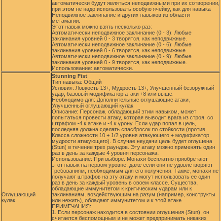
автоматически будут являться неподвижными при их сотворении,
при этом не надо использовать особую ячейку, как для навыка
Неподвижное заклинание и других навыков из области
метамагии.
Этот навык можно взять несколько раз:
Автоматически неподвижное заклинание (0 - 3): Любые
заклинания уровней 0 - 3 творятся, как неподвижные.
Автоматически неподвижное заклинание (0 - 6): Любые
заклинания уровней 0 - 6 творятся, как неподвижные.
Автоматически неподвижное заклинание (0 - 9): Любые
заклинания уровней 0 - 9 творятся, как неподвижные.
Использование: автоматически.
Stunning Fist
Тип навыка: Общий
Условия: Ловкость 13+, Мудрость 13+, Улучшенный безоружный
удар, базовый модификатор атаки +8 или выше.
Необходимо для: Дополнительные оглушающие атаки,
Улучшенный оглушающий кулак.
Описание: Персонаж, обладающий этим навыком, может
попытаться провести атаку, которая выводит врага из строя, со
штрафом -4 к атаке и -4 к урону. Если удар попал в цель,
последняя должна сделать спасбросок по стойкости (против
Класса сложности 10 + 1/2 уровня атакующего + модификатор
мудрости атакующего). В случае неудачи цель будет оглушена
(Stun) в течение трех раундов. Эту атаку можно применять один
раз в день за каждые 4 уровня персонажа.
Использование: При выборе. Монахи бесплатно приобретают
этот навык на первом уровне, даже если они не удовлетворяют
требованиям, необходимым для его получения. Также, монахи не
получают штрафов на эту атаку и могут использовать ее один
раз в день за каждый уровень в своем классе. Существа,
обладающие иммунитетом к критическим ударам или к
Оглушающий
заклинаниям, воздействующим на разум (например, конструкты
кулак
или нежить), обладают иммунитетом и к этой атаке.
ПРИМЕЧАНИЯ:
1. Если персонаж находится в состоянии оглушения (Stun), он
считается беспомощным и не может предпринимать никаких