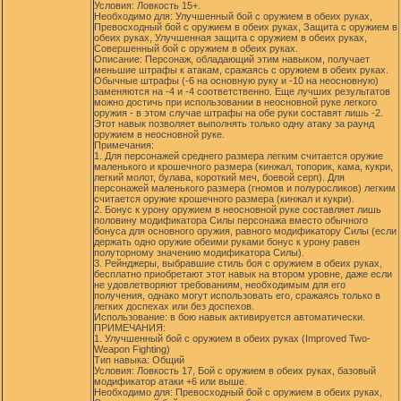
Условия: Ловкость 15+.
Необходимо для: Улучшенный бой с оружием в обеих руках,
Превосходный бой с оружием в обеих руках, Защита с оружием в
обеих руках, Улучшенная защита с оружием в обеих руках,
Совершенный бой с оружием в обеих руках.
Описание: Персонаж, обладающий этим навыком, получает
меньшие штрафы к атакам, сражаясь с оружием в обеих руках.
Обычные штрафы (-6 на основную руку и -10 на неосновную)
заменяются на -4 и -4 соответственно. Еще лучших результатов
можно достичь при использовании в неосновной руке легкого
оружия - в этом случае штрафы на обе руки составят лишь -2.
Этот навык позволяет выполнять только одну атаку за раунд
оружием в неосновной руке.
Примечания:
1. Для персонажей среднего размера легким считается оружие
маленького и крошечного размера (кинжал, топорик, кама, кукри,
легкий молот, булава, короткий меч, боевой серп). Для
персонажей маленького размера (гномов и полуросликов) легким
считается оружие крошечного размера (кинжал и кукри).
2. Бонус к урону оружием в неосновной руке составляет лишь
половину модификатора Силы персонажа вместо обычного
бонуса для основного оружия, равного модификатору Силы (если
держать одно оружие обеими руками бонус к урону равен
полуторному значению модификатора Силы).
3. Рейнджеры, выбравшие стиль боя с оружием в обеих руках,
бесплатно приобретают этот навык на втором уровне, даже если
не удовлетворяют требованиям, необходимым для его
получения, однако могут использовать его, сражаясь только в
легких доспехах или без доспехов.
Использование: в бою навык активируется автоматически.
ПРИМЕЧАНИЯ:
1. Улучшенный бой с оружием в обеих руках (Improved Two-
Weapon Fighting)
Тип навыка: Общий
Условия: Ловкость 17, Бой с оружием в обеих руках, базовый
модификатор атаки +6 или выше.
Необходимо для: Превосходный бой с оружием в обеих руках,