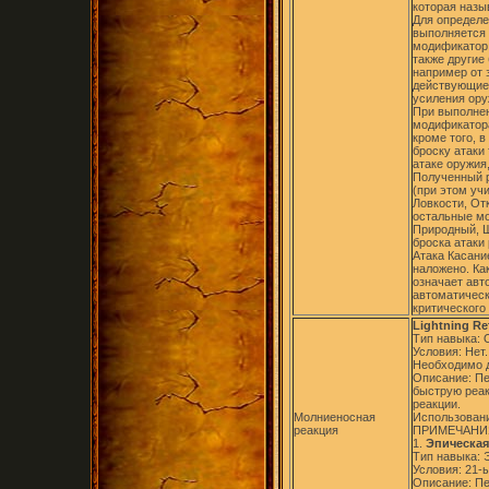
которая назы
Для определе
выполняется 
модификатор 
также другие
например от з
действующие 
усиления ору
При выполнен
модификатор
кроме того, в
броску атаки
атаке оружия
Полученный р
(при этом уч
Ловкости, От
остальные мо
Природный, Щ
броска атаки
Атака Касани
наложено. Ка
означает авт
автоматическ
критического 
Lightning Re
Тип навыка:
Условия: Нет.
Необходимо д
Описание: Пе
быструю реак
реакции.
Молниеносная
Использовани
реакция
ПРИМЕЧАНИ
1.
Эпическая 
Тип навыка: 
Условия: 21-
Описание: Пе