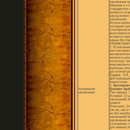
заклинание п
образом в эт
стандартное 
провести ата
раунд можно 
заклинания.
Использовани
четырьмя уро
Спасброски и
выполняются
остаются пре
навык беспла
ПРИМЕЧАНИ
1. В описани
него метамаг
метамагическ
являются ра
поскольку тр
максимально 
имеющих воз
доступный ур
Бардов - 6-й,
Для инвокаци
недоступны.
2.
Автоматич
Ускоренное
Quicken Spel
заклинание
Тип навыка: 
Условия: 21-
заклинаний 3
уровня.
Описание: Эт
так же, как 
но без необх
заклинаний б
заклинания а
сотворении, 
для навыка У