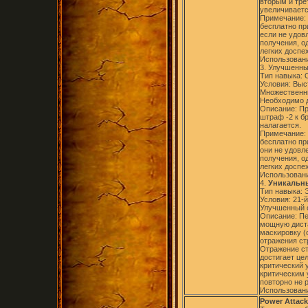
вторым и тре
увеличиваетс
Примечание: 
бесплатно пр
если не удов
получения, о
легких доспе
Использовани
3. Улучшенны
Тип навыка:
Условия: Выс
Множественн
Необходимо д
Описание: Пр
штраф -2 к б
налагается.
Примечание: 
бесплатно пр
они не удовл
получения, о
легких доспе
Использовани
4.
Уникальны
Тип навыка: 
Условия: 21-й
Улучшенный 
Описание: Пе
мощную диста
маскировку (
отражения ст
Отражение ст
достигает це
критический 
критическим 
повторно не р
Использовани
Power Attack