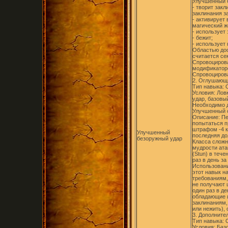
Улучшенный 
- творит зак
заклинания з
- активирует
магический же
- использует
- бежит;
- использует
Областью дос
считается се
Спровоциров
модификаторо
Спровоцирова
2. Оглушающий
Тип навыка:
Условия: Лов
удар, базовы
Необходимо д
Улучшенный 
Описание: П
попытаться пр
штрафом -4 к 
Улучшенный
последняя до
безоружный удар
Класса сложн
мудрости ата
(Stun) в теч
раз в день з
Использовани
этот навык н
требованиям,
не получают 
один раз в д
обладающие и
заклинаниям,
или нежить),
3. Дополните
Тип навыка:
Условия: Баз