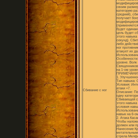
модифициров
своим размер
категорию раз
средний), сб
получает бон
модифициров
(применяется
будет одинак
цель будет с
этого навыка
секунд). Сби
либо действи
ног противни
атакует их д
Использовани
Особенности:
уровне. Волк
Священников 
на 1-ом уров
ПРИМЕЧАНИ
1. Улучшенно
Тип навыка:
Условия: Инт
атаки +7.
Сбивание с ног
Описание: Пе
одну категор
Сбивающей с 
этого навыка
условия навы
Использовани
навык на 6-о
2. Атака Каса
Чтобы наложи
должен или п
Нанесение Кр
метательным 
стрела Мелфа