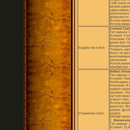
+1d6 очков (
оружия равен
удара равен 
критического 
добавляется 
Использовани
Использовани
Combat Cast
Тип навыка:
Условия: Спо
Описание: Пе
время боя. О
Концентрация
Колдовство в бою
"Творить закл
бонус не рас
выполняемые,
заклинаний.
Использовани
приобретает 
Deflect Arro
Тип навыка:
Условия: Лов
Необходимо д
Описание: В 
первую напра
оружием. Эта
застали врасп
атакует сам).
Использовани
врасплох. Мо
уровне. Дуэл
Отражение стрел
уровне.
ПРИМЕЧАНИ
1.
Эпическое 
Тип навыка: 
Условия: 21-