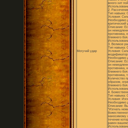
много хит пой
Использовани
2. Рассечение
Тип навыка:
Условия: Сил
Необходимо 
критический 
Описание: Ес
он немедленн
противника, 
ближнего боя
Использовани
3. Великое ра
Тип навыка:
Могучий удар
Условия: Сил
модификатор 
Необходимо д
Описание: Ес
он немедленн
противника, 
ближнего боя.
противника, т
Количество п
образом, огр
ближнего боя
Использовани
4. Божественн
Тип навыка:
Условия: Изг
Необходимо д
Описание: Вы
"Изгнать неж
божественног
наносимому 
течение кото
равен вашем
Использовани