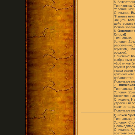
5. Божественн
Тип навыка:
Условия: Изг
Описание: Вы
"Изгнать неж
Защиты. Коли
действовать 
Использовани
6.
Ошеломите
Critical)
Тип навыка: 
Условия: 21-
рассечение, 
оружием), Мо
оружии).
Описание: Ко
выбранным ор
+1d6 очков (
оружия равен
удара равен 
критического 
добавляется 
Использовани
7.
Эпическая
Тип навыка: 
Условия: 21-й
Божественная
Описание: Н
удвоенный бо
количества р
Использовани
Quicken Spel
Тип навыка: 
Условия: Спо
Необходимо д
Описание: Ус
поэтому оно 