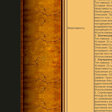
Тип навыка:
Условия: Инте
Увертливость,
Необходимо д
Описание: Пр
вместо того,
персонаж мож
находящимся
модификаторо
Увертливость
находящихся 
Использовани
4.
Эпическая
Тип навыка: 
Условия: 21-ы
Увертливость
Описание: Од
игнорирует в
против него 
Использовани
5.
Улучшенная
Тип навыка: 
Условия: 21-ы
Увертливость
Ураганная ат
Описание: Об
эффект Урага
ближнем бою 
единственной
базовым мод
Использовани
6. Спровоциро
Иногда во вр
из сражающих
выполнить ка
ближнему бою
противник мо
дополнительн