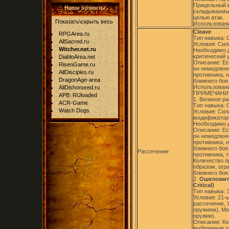
Прицельный в
Наши проекты
складываемый
целью атак.
Показать\скрыть весь
Использовани
Cleave
RPGArea.ru
Тип навыка:
AllSacred.ru
Условия: Сил
Witcher.net.ru
Необходимо 
критический 
DiabloArea.net
Описание: Ес
RisenGame.ru
он немедленн
AllDisciples.ru
противника, 
DragonAge-area
ближнего боя
Использовани
AllDishonored.ru
ПРИМЕЧАНИ
APB: RUloaded
1. Великое ра
ACR-Game
Тип навыка:
Watch Dogs
Условия: Сил
модификатор 
Необходимо д
Описание: Ес
он немедленн
противника, 
ближнего боя.
Рассечение
противника, т
Количество п
образом, огр
ближнего боя
2.
Ошеломите
Critical)
Тип навыка: 
Условия: 21-
рассечение, 
оружием), Мо
оружии).
Описание: Ко
выбранным ор