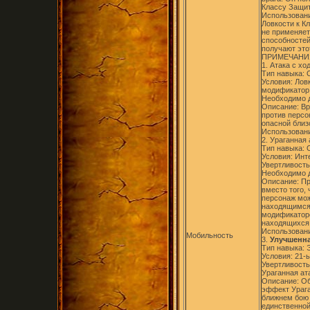
Классу Защи
Использовани
Ловкости к К
не применяет
способностей
получают это
ПРИМЕЧАНИ
1. Атака с ход
Тип навыка:
Условия: Лов
модификатор 
Необходимо д
Описание: Вр
против персо
опасной близо
Использовани
2. Ураганная 
Тип навыка:
Условия: Инте
Увертливость,
Необходимо д
Описание: Пр
вместо того,
персонаж мож
находящимся
модификаторо
находящихся 
Использовани
Мобильность
3.
Улучшенная
Тип навыка: 
Условия: 21-ы
Увертливость
Ураганная ат
Описание: Об
эффект Урага
ближнем бою 
единственной