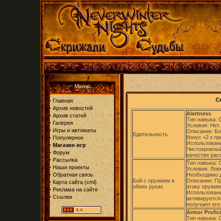
Меню
·
С
Главная
·
Архив новостей
Alertness
·
Архив статей
Тип навыка:
·
Галерея
Условия: Нет.
·
Игры и автоматы
Описание: Бл
Бдительность
·
бонус +2 к п
Популярное
Использовани
·
Магазин игр
Чистокровный
·
Форум
качестве рас
·
Рассылка
Тип навыка:
·
Наши проекты
Условия: Лов
·
Обратная связь
Необходимо д
Бой с оружием в
Описание: Пр
·
Карта сайта
(
xml
)
обеих руках
атаку оружие
·
Реклама на сайте
Использовани
·
Ссылки
активируется
получают его
Armor Profic
Тип навыка: