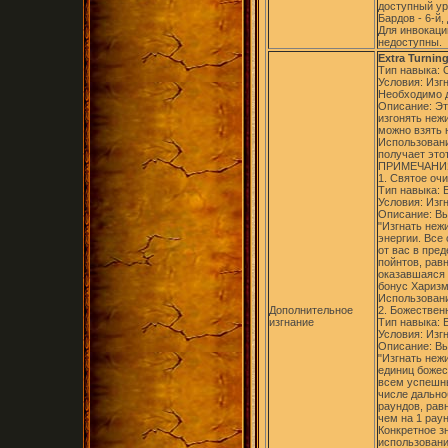
доступный ур
Бардов - 6-й,
Для инвокаци
недоступны.
Extra Turnin
Тип навыка:
Условия: Изг
Необходимо д
Описание: Эт
изгонять неж
можно взять 
Использовани
получает это
ПРИМЕЧАНИ
1. Святое очи
Тип навыка: 
Условия: Изг
Описание: Вы
"Изгнать неж
энергии. Все
от вас в пре
пойнтов, рав
оказавшаяся 
бонус Харизм
Использовани
Дополнительное
2. Божествен
изгнание
Тип навыка: 
Условия: Изг
Описание: Вы
"Изгнать нежи
единиц божес
всем успешн
числе дально
раундов, рав
чем на 1 рау
Конкретное з
использовани