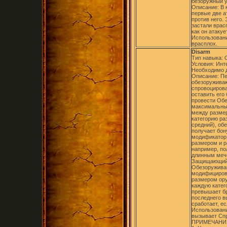
безоружный у
Описание: В 
первые две а
против него.
застали врас
как он атакуе
Использовани
врасплох.
Disarm
Тип навыка:
Условия: Инт
Необходимо д
Описание: П
обезоруживаю
спровоцирова
оставить его
провести Обе
максимальны
между размер
категорию раз
средний), об
получает бон
модификатор 
размером и р
например, по
длинным мечо
Защищающийс
Обезоруживан
модифициров
размером ору
каждую катег
превышает бр
последнего в
сработает, е
Использован
вызывает Спр
ПРИМЕЧАНИ