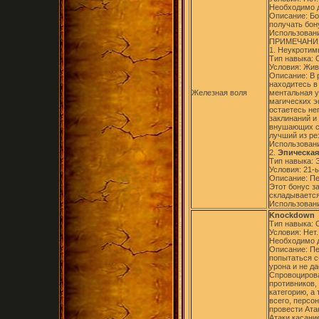
Необходимо д
Описание: Б
получать бон
Использовани
ПРИМЕЧАНИ
1. Неукротимы
Тип навыка:
Условия: Жив
Описание: В 
находитесь в
Железная воля
ментальная у
магических э
остаетесь не
заклинаний и
внушающих ст
лучший из ре
Использовани
2.
Эпическая 
Тип навыка: 
Условия: 21-
Описание: Пе
Этот бонус з
складывается
Использовани
Knockdown
Тип навыка:
Условия: Нет.
Необходимо д
Описание: П
попытаться сб
урона и не д
Спровоцирова
противников,
категорию, а
всего, персо
провести Ата
Атаки касани