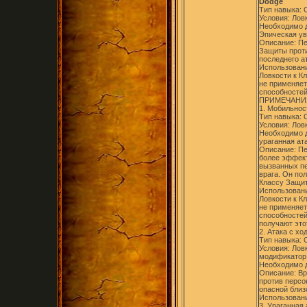
Dodge
Тип навыка:
Условия: Лов
Необходимо д
Эпическая ув
Описание: Пе
Защиты проти
последнего а
Использовани
Ловкости к К
не применяет
способностей
ПРИМЕЧАНИ
1. Мобильност
Тип навыка:
Условия: Лов
Необходимо д
ураганная ата
Описание: Пе
более эффект
вызванных пе
врага. Он пол
Классу Защи
Использовани
Ловкости к К
не применяет
способностей
получают это
2. Атака с ход
Тип навыка:
Условия: Лов
модификатор 
Необходимо д
Описание: Вр
против персо
опасной близо
Использовани
3. Ураганная 