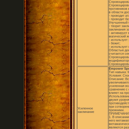
Спровоцирова
Спровоцирова
противников 
в области до
- проводит а
- проводит б
Улучшенный 
- творит зак
заклинания з
- активирует
магический же
- использует
- бежит;
- использует
Областью дос
считается се
Спровоциров
модификаторо
Спровоцирова
Empower Spe
Тип навыка: 
Условия: Спо
Описание: В
увеличиваютс
усиленная во
сравнению с 
влияет на пр
Использовани
двумя уровня
противодейст
при сотворен
Усиленное
прежними.
заклинание
ПРИМЕЧАНИ
1. В описани
него метамаг
метамагическ
являются ра