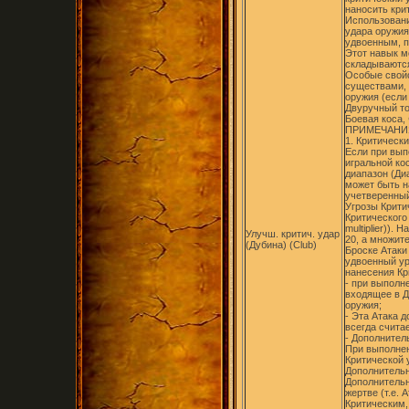
наносить кри
Использовани
удара оружия
удвоенным, п
Этот навык м
складываются
Особые свойс
существами, 
оружия (если
Двуручный то
Боевая коса,
ПРИМЕЧАНИ
1. Критический
Если при вып
игральной ко
диапазон (Ди
может быть н
учетверенный
Угрозы Критич
Критического У
multiplier)).
Улучш. критич. удар
20, а множите
(Дубина) (Club)
Броске Атаки
удвоенный ур
нанесения Кр
- при выполн
входящее в Д
оружия;
- Эта Атака 
всегда счита
- Дополнител
При выполнен
Критической у
Дополнительн
Дополнительн
жертве (т.е.
Критическим,