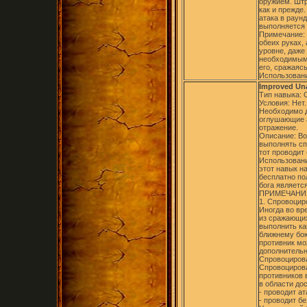
оружием. Штр
как и прежде
атака в раун
выполняется 
Примечание: 
обеих руках,
уровне, даже
необходимым 
его, сражаясь
Использовани
Improved Una
Тип навыка:
Условия: Нет.
Необходимо 
оглушающие а
отражение.
Описание: Во
выполнять сп
тот проводит
Использовани
этот навык н
бесплатно по
бога являетс
ПРИМЕЧАНИ
1. Спровоциро
Иногда во вр
из сражающих
выполнить ка
ближнему бою
противник мо
дополнительн
Спровоцирова
Спровоцирова
противников 
в области до
- проводит а
- проводит б