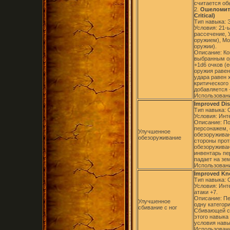
считается об
2.
Ошеломите
Critical)
Тип навыка: 
Условия: 21-
рассечение, 
оружием), Мо
оружии).
Описание: Ко
выбранным ор
+1d6 очков (
оружия равен
удара равен 
критического 
добавляется 
Использовани
Improved Di
Тип навыка:
Условия: Инт
Описание: П
персонажем,
Улучшенное
обезоруживан
обезоруживание
стороны прот
обезоруживан
инвентарь пе
падает на зе
Использовани
Improved K
Тип навыка:
Условия: Инт
атаки +7.
Описание: Пе
Улучшенное
одну категор
сбивание с ног
Сбивающей с 
этого навыка
условия навы
Использовани