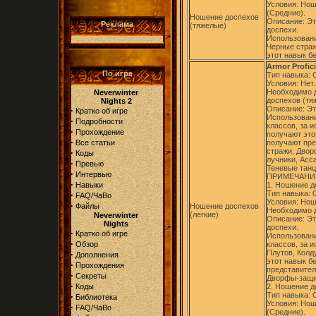
Условия: Нош
(Средние).
Ношение доспехов
Описание: Эт
Реклама
(тяжелые)
доспехи.
Использовани
Черные стра
этот навык б
Armor Profici
По игре
Тип навыка:
Условия: Нет.
Необходимо д
Neverwinter
доспехов (тя
Nights 2
Описание: Эт
·
Кратко об игре
Использовани
·
Подробности
классов, за 
·
Прохождение
получают это
·
Все статьи
получают пре
стражи, Двор
·
Коды
лучники, Асс
·
Превью
Теневые танц
·
Интервью
ПРИМЕЧАНИ
·
Навыки
1. Ношение до
Тип навыка:
·
FAQ/ЧаВо
Условия: Нош
·
Файлы
Ношение доспехов
Необходимо д
(легкие)
Neverwinter
Описание: Эт
Nights
доспехи.
·
Кратко об игре
Использовани
·
Обзор
классов, за 
Плутов, Колд
·
Дополнения
этот навык б
·
Прохождения
представител
·
Секреты
Дворфы-защит
·
Коды
2. Ношение до
Тип навыка:
·
Библиотека
Условия: Нош
·
FAQ/ЧаВо
(Средние).