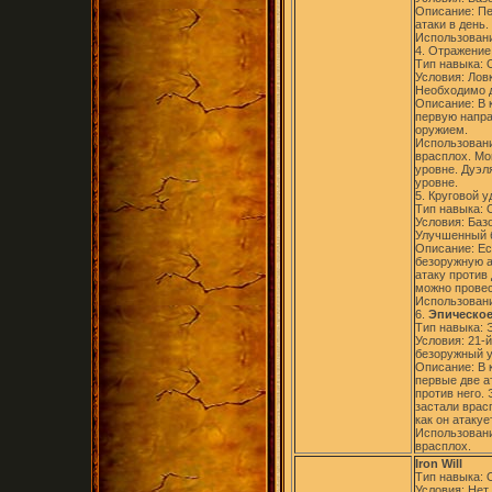
Описание: П
атаки в день.
Использовани
4. Отражение 
Тип навыка:
Условия: Лов
Необходимо д
Описание: В 
первую напра
оружием.
Использовани
врасплох. Мо
уровне. Дуэл
уровне.
5. Круговой уд
Тип навыка:
Условия: Баз
Улучшенный 
Описание: Ес
безоружную а
атаку против
можно провес
Использовани
6.
Эпическое 
Тип навыка: 
Условия: 21-
безоружный у
Описание: В 
первые две а
против него.
застали врас
как он атакуе
Использовани
врасплох.
Iron Will
Тип навыка:
Условия: Нет.