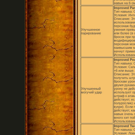
навык на 6-о
Improved Par
Тип навыка:
Условия: Инт
Описание: Эт
использовани
персонаж буд
Улучшенное
умения превы
парирование
или более (в
бросок при п
модифицирова
персонаж мож
наивысшим мо
начнут прим
Использовани
Improved Po
Тип навыка:
Условия: Сил
+6 или выше.
Описание: Эт
получить штр
броскам урон
двумя руками
Улучшенный
урону не дей
могучий удар
использует о
штраф к атак
действует, е
полурослик) 
кукри). Если
действует, ка
навык очень 
много хит пой
Использовани
Improved Tw
Тип навыка:
Условия: Лов