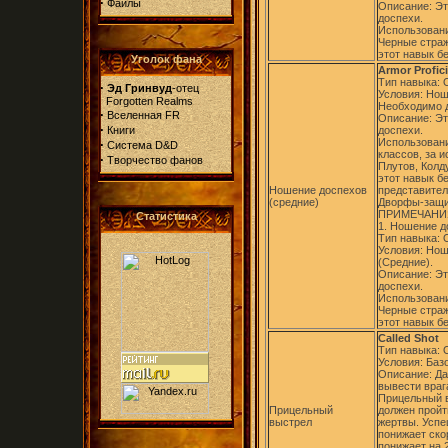
·
Файлы
Описание: Эт
доспехи.
Использовани
Черные стра
этот навык б
Уголок фана
Armor Profic
Тип навыка:
·
Эд Гринвуд
-отец
Условия: Нош
Forgotten Realms
Необходимо д
·
Вселенная FR
Описание: Эт
·
Книги
доспехи.
Использовани
·
Система D&D
классов, за 
·
Творчество фанов
Плутов, Колд
этот навык б
Ношение доспехов
представител
(средние)
Дворфы-защит
ПРИМЕЧАНИ
Статистика
1. Ношение до
Тип навыка:
Условия: Нош
(Средние).
Описание: Эт
доспехи.
Использовани
Черные стра
этот навык б
Called Shot
Тип навыка:
Условия: Баз
Описание: Да
вывести врага
Прицельный в
Прицельный
должен пройт
выстрел
жертвы. Успе
понижает ско
понижает на 