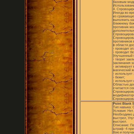
базовым мод
Использовани
4. Спровоциро
Иногда во вр
из сражающих
выполнить ка
ближнему бою
противник мо
дополнительн
Спровоцирова
Спровоцирова
противников 
в области до
- проводит а
- проводит б
Улучшенный 
- творит зак
заклинания з
- активирует
магический же
- использует
- бежит;
- использует
Областью дос
считается се
Спровоциров
модификаторо
Спровоцирова
Point Blank 
Тип навыка:
Условия: Нет.
Необходимо 
выстрел, Ул
выстрел.
Описание: Пе
штраф -4 при
бою и получа