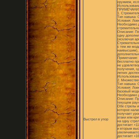
оружием, есл
Использовани
ПРИМЕЧАНИ
1. Стремител
Тип навыка:
Условия: Лов
Необходимо 
стремительн
Описание: Пе
одну дополни
(исключая ар
Стремительно
с тем же моди
наивысшим), 
дополнительн
Примечание: 
бесплатно пр
не удовлетво
получения, о
легких доспе
Использовани
2. Множестве
Тип навыка:
Условия: Лов
базовый моди
Необходимо 
Описание: Пр
текущем раун
Обе стрелы и
которое налаг
получает уро
атаки или кр
Выстрел в упор
на одну стре
достигает +1
и вторым выс
увеличиваетс
достигает +1