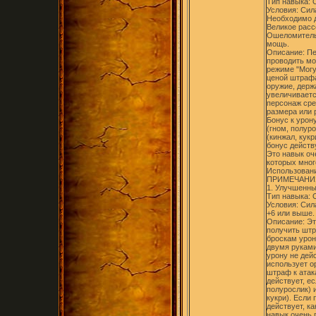
Тип навыка:
Условия: Сил
Необходимо д
Великое расс
Ошеломитель
мощь.
Описание: П
проводить мо
режиме "Могу
ценой штрафа
оружие, держ
увеличивается
персонаж сре
размера или 
Бонус к урон
(гном, полур
(кинжал, кук
бонус действу
Это навык оч
которых мног
Использовани
ПРИМЕЧАНИ
1. Улучшенны
Тип навыка:
Условия: Сил
+6 или выше.
Описание: Эт
получить штр
броскам урон
двумя руками
урону не дей
использует о
штраф к атак
действует, е
полурослик) 
кукри). Если
действует, ка
навык очень 