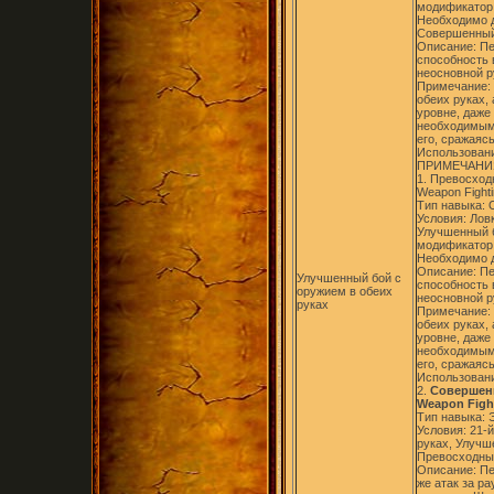
модификатор 
Необходимо д
Совершенный 
Описание: Пе
способность 
неосновной р
Примечание: 
обеих руках,
уровне, даже
необходимым 
его, сражаясь
Использовани
ПРИМЕЧАНИ
1. Превосход
Weapon Fighti
Тип навыка:
Условия: Ловк
Улучшенный б
модификатор 
Необходимо д
Описание: Пе
Улучшенный бой с
способность 
оружием в обеих
неосновной р
руках
Примечание: 
обеих руках,
уровне, даже
необходимым 
его, сражаясь
Использовани
2.
Совершенн
Weapon Figh
Тип навыка: 
Условия: 21-
руках, Улучш
Превосходный
Описание: Пе
же атак за р