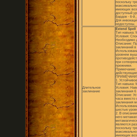
поскольку тр
максимально 
имеющих воз
доступный ур
Бардов - 6-й,
Для инвокаци
недоступны.
Extend Spell
Тип навыка: 
Условия: Спо
Необходимо д
Описание: Пр
заклинаний в
Использовани
уровнем выше
противодейст
при сотворен
прежними.
Примечание:
действующие 
ПРИМЕЧАНИ
1. Устойчивое
Тип навыка: 
Длительное
Условия: Нав
заклинание
заклинания 6
Описание: Ус
часа вместо 
заклинания м
Использовани
шестью уровн
2. В описани
него метамаг
метамагическ
являются ра
поскольку тр
максимально 
имеющих воз