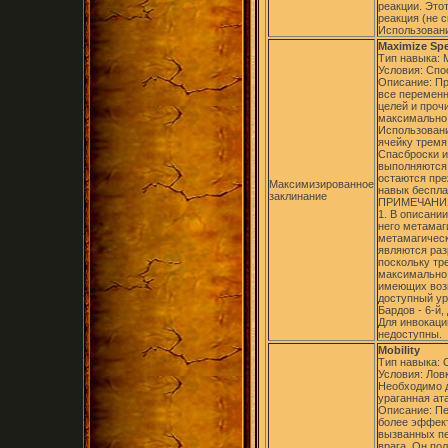
реакции. Это
реакция (не 
Использовани
Maximize Spe
Тип навыка: 
Условия: Спо
Описание: П
все переменн
целей и проч
максимально 
Использован
ячейку тремя
Спасброски и
выполняются
остаются пре
Максимизированное
навык беспла
заклинание
ПРИМЕЧАНИ
1. В описани
него метамаг
метамагическ
являются ра
поскольку тр
максимально 
имеющих воз
доступный ур
Бардов - 6-й,
Для инвокаци
недоступны.
Mobility
Тип навыка:
Условия: Лов
Необходимо д
ураганная ата
Описание: Пе
более эффект
вызванных пе
врага. Он пол