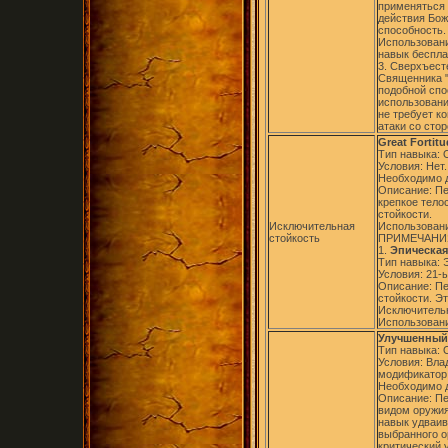
применяться 
действия Бож
способность.
Использовани
навык беспла
3. Сверхъест
Священника "
подобной спо
использовани
не требует к
атаки со сто
Great Fortit
Тип навыка:
Условия: Нет.
Необходимо д
Описание: Пе
крепкое тело
стойкости.
Исключительная
Использовани
стойкость
ПРИМЕЧАНИ
1.
Эпическая 
Тип навыка: 
Условия: 21-
Описание: Пе
стойкости. Э
Исключительн
Использовани
Улучшенный к
Тип навыка:
Условия: Вла
модификатор 
Необходимо д
Описание: Пе
видом оружия
навык удваив
выбранного о
критический 