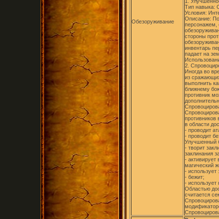
1. Улучшенно
Тип навыка:
Условия: Инт
Описание: П
Обезоруживание
персонажем,
обезоруживан
стороны прот
обезоруживан
инвентарь пе
падает на зе
Использовани
2. Спровоциро
Иногда во вр
из сражающих
выполнить ка
ближнему бою
противник мо
дополнительн
Спровоцирова
Спровоцирова
противников 
в области до
- проводит а
- проводит б
Улучшенный 
- творит зак
заклинания з
- активирует
магический же
- использует
- бежит;
- использует
Областью дос
считается се
Спровоциров
модификаторо
Спровоцирова