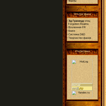
·
Файлы
Уголок фана
·
Эд Гринвуд
-отец
Forgotten Realms
·
Вселенная FR
·
Книги
·
Система D&D
·
Творчество фанов
Статистика