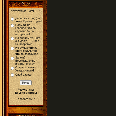
Опрос
Neverwinter - MMORPG
Давно мечтал(а) об
этом! Превосходно!
Нормально.
Главное, что бы
сделано было
интересно!
Не совсем то, чего
ожидал(а)... И все
же попробую.
Не думаю что из
этого получится
что-то достойное.
Зачем?
Бессмысленно -
играть не буду.
Отвратительно!
Упадок серии!
Свой вариант
й
м
Результаты
Другие опросы
Голосов: 4687