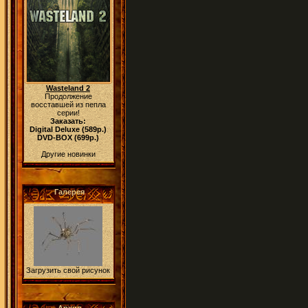
Wasteland 2
Продолжение
восставшей из пепла
серии!
Заказать:
Digital Deluxe (589р.)
DVD-BOX (699р.)
Другие новинки
Галерея
Загрузить свой рисунок