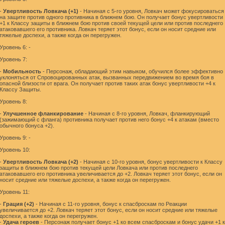
-
Увертливость Ловкача (+1)
- Начиная с 5-го уровня, Ловкач может фокусироваться
на защите против одного противника в ближнем бою. Он получает бонус увертливости
+1 к Классу защиты в ближнем бою против своей текущей цели или против последнего
атаковавшего его противника. Ловкач теряет этот бонус, если он носит средние или
тяжелые доспехи, а также когда он перегружен.
Уровень 6: -
Уровень 7:
-
Мобильность
- Персонаж, обладающий этим навыком, обучился более эффективно
уклоняться от Спровоцированных атак, вызванных передвижением во время боя в
опасной близости от врага. Он получает против таких атак бонус увертливости +4 к
Классу Защиты.
Уровень 8:
-
Улучшенное фланкирование
- Начиная с 8-го уровня, Ловкач, фланкирующий
(зажимающий с фланга) противника получает против него бонус +4 к атакам (вместо
обычного бонуса +2).
Уровень 9: -
Уровень 10:
-
Увертливость Ловкача (+2)
- Начиная с 10-го уровня, бонус увертливости к Классу
защиты в ближнем бою против текущей цели Ловкача или против последнего
атаковавшего его противника увеличивается до +2. Ловкач теряет этот бонус, если он
носит средние или тяжелые доспехи, а также когда он перегружен.
Уровень 11:
-
Грация (+2)
- Начиная с 11-го уровня, бонус к спасброскам по Реакции
увеличивается до +2. Ловкач теряет этот бонус, если он носит средние или тяжелые
доспехи, а также когда он перегружен.
-
Удача героев
- Персонаж получает бонус +1 ко всем спасброскам и бонус удачи +1 к