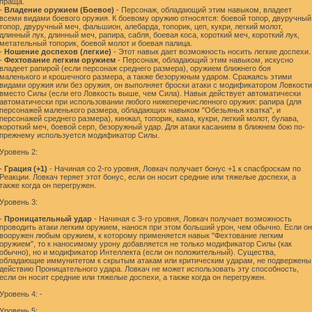
праща.
-
Владение оружием (Боевое)
- Персонаж, обладающий этим навыком, владеет
всеми видами боевого оружия. К боевому оружию относятся: боевой топор, двуручный
топор, двуручный меч, фальшион, алебарда, топорик, цеп, кукри, легкий молот,
длинный лук, длинный меч, рапира, сабля, боевая коса, короткий меч, короткий лук,
метательный топорик, боевой молот и боевая палица.
-
Ношение доспехов (легкие)
- Этот навык дает возможность носить легкие доспехи.
-
Фехтование легким оружием
- Персонаж, обладающий этим навыком, искусно
владеет рапирой (если персонаж среднего размера), оружием ближнего боя
маленького и крошечного размера, а также безоружным ударом. Сражаясь этими
видами оружия или без оружия, он выполняет броски атаки с модификатором Ловкости
вместо Силы (если его Ловкость выше, чем Сила). Навык действует автоматически
автоматически при использовании любого нижеперечисленного оружия: рапира (для
персонажей маленького размера, обладающих навыком "Обезьянья хватка", и
персонажей среднего размера), кинжал, топорик, кама, кукри, легкий молот, булава,
короткий меч, боевой серп, безоружный удар. Для атаки касанием в ближнем бою по-
прежнему используется модификатор Силы.
Уровень 2:
-
Грация (+1)
- Начиная со 2-го уровня, Ловкач получает бонус +1 к спасброскам по
Реакции. Ловкач теряет этот бонус, если он носит средние или тяжелые доспехи, а
также когда он перегружен.
Уровень 3:
-
Проницательный удар
- Начиная с 3-го уровня, Ловкач получает возможность
проводить атаки легким оружием, нанося при этом больший урон, чем обычно. Если он
вооружен любым оружием, к которому применяется навык "Фехтование легким
оружием", то к наносимому урону добавляется не только модификатор Силы (как
обычно), но и модификатор Интеллекта (если он положительный). Существа,
обладающие иммунитетом к скрытым атакам или критическим ударам, не подвержены
действию Проницательного удара. Ловкач не может использовать эту способность,
если он носит средние или тяжелые доспехи, а также когда он перегружен.
Уровень 4: -
Уровень 5: