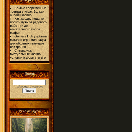
Интересное
Самые современные
тренды в играх Вулкан
онлайн казино
Как за одну неделю
пройти путь от рядового
работяги до
влиятельного босса
мафии
Gamers Hub удобный
магазин игр и площадка
для общения геймеров
без границ
Специфика
виртуальных казино:
условия и форматы игр
Поиск
- Минимум 3 символа
Рекомендуем