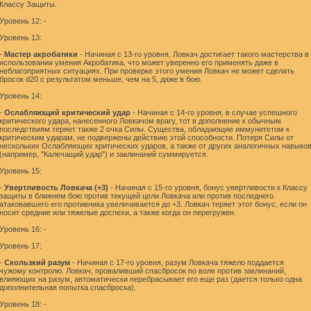
Классу Защиты.
Уровень 12: -
Уровень 13:
-
Мастер акробатики
- Начиная с 13-го уровня, Ловкач достигает такого мастерства в
использовании умения Акробатика, что может уверенно его применять даже в
неблагоприятных ситуациях. При проверке этого умения Ловкач не может сделать
бросок d20 с результатом меньше, чем на 5, даже в бою.
Уровень 14:
-
Ослабляющий критический удар
- Начиная с 14-го уровня, в случае успешного
критического удара, нанесенного Ловкачом врагу, тот в дополнение к обычным
последствиям теряет также 2 очка Силы. Существа, обладающие иммунитетом к
критическим ударам, не подвержены действию этой способности. Потеря Силы от
нескольких Ослабляющих критических ударов, а также от других аналогичных навыко
(например, "Калечащий удар") и заклинаний суммируется.
Уровень 15:
-
Увертливость Ловкача (+3)
- Начиная с 15-го уровня, бонус увертливости к Классу
защиты в ближнем бою против текущей цели Ловкача или против последнего
атаковавшего его противника увеличивается до +3. Ловкач теряет этот бонус, если он
носит средние или тяжелые доспехи, а также когда он перегружен.
Уровень 16: -
Уровень 17:
-
Скользкий разум
- Начиная с 17-го уровня, разум Ловкача тяжело поддается
чужому контролю. Ловкач, проваливший спасбросок по воле против заклинаний,
влияющих на разум, автоматически перебрасывает его еще раз (дается только одна
дополнительная попытка спасброска).
Уровень 18: -