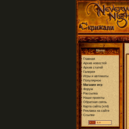
Меню
·
Главная
·
Архив новостей
·
Архив статей
·
Галерея
·
Игры и автоматы
·
Популярное
·
Магазин игр
·
Форум
·
Рассылка
·
Наши проекты
·
Обратная связь
·
Карта сайта
(
xml
)
·
Реклама на сайте
·
Ссылки