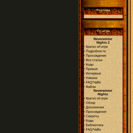
Реклама
По игре
Neverwinter
Nights 2
·
Кратко об игре
·
Подробности
·
Прохождение
·
Все статьи
·
Коды
·
Превью
·
Интервью
·
Навыки
·
FAQ/ЧаВо
·
Файлы
Neverwinter
Nights
·
Кратко об игре
·
Обзор
·
Дополнения
·
Прохождения
·
Секреты
·
Коды
·
Библиотека
·
FAQ/ЧаВо