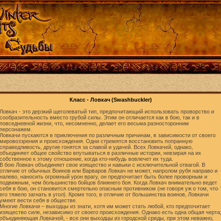
Класс - Ловкач (Swashbuckler)
Ловкач - это дерзкий щеголеватый тип, предпочитающий использовать проворство и
сообразительность вместо грубой силы. Этим он отличается как в бою, так и в
повседневной жизни, что, несомненно, делает его весьма разносторонним
персонажем.
Ловкачи пускаются в приключения по различным причинам, в зависимости от своего
мировоззрения и происхождения. Одни стремятся восстановить попранную
справедливость, другие гонятся за славой и удачей. Всех Ловкачей, однако,
объединяет общее свойство впутываться в различные истории, невзирая на их
собственное к этому отношение, когда кто-нибудь вовлечет их туда.
В бою Ловкач объединяет свое изящество и навыки с исключительной отвагой. В
отличие от обычных Воинов или Варваров Ловкач не может, напролом рубя направо и
налево, наносить огромный урон врагу, он предпочитает быть более проворным и
подвижным, чем большинство бойцов ближнего боя. Когда Ловкач внимательно ведет
себя в бою, он становится смертельно опасным противником (не говоря уж о том, что
его тяжело загнать в угол). Кроме того, в отличие от большинства воинов, Ловкачи
умеют вести себя в обществе.
Многие Ловкачи – выходцы из знати, хотя им может стать любой, кто предпочитает
изящество силе, независимо от своего происхождения. Однако есть одна общая черта
объединяющая Ловкачей, - все они выходцы из городской среды, при этом неважно,