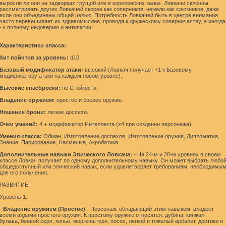
выросли ли они на задворках трущоб или в королевских залах. Ловкачи склонны
рассматривать других Ловкачей скорее как соперников, нежели как союзников, даже
если они объединены общей целью. Потребность Ловкачей быть в центре внимания
часто перевешивает их здравомыслие, проводя к дружескому соперничеству, а иногда
- к полному недоверию и антипатии.
Характеристики класса:
Хит пойнтов за уровень:
d10
Базовый модификатор атаки:
высокий (Ловкач получает +1 к Базовому
модификатору атаки на каждом новом уровне).
Высокие спасброски:
по Стойкости.
Владение оружием:
простое и боевое оружие.
Ношение брони:
легкие доспехи.
Очки умений:
4 + модификатор Интеллекта (x4 при создании персонажа).
Умения класса:
Обман, Изготовление доспехов, Изготовление оружия, Дипломатия,
Знание, Парирование, Насмешка, Акробатика.
Дополнительные навыки Эпического Ловкача:
- На 24-м и 28-м уровнях в своем
классе Ловкач получает по одному дополнительному навыку. Он может выбрать любо
общедоступный или эпический навык, если удовлетворяет требованиям, необходимы
для его получения.
РАЗВИТИЕ:
Уровень 1:
-
Владение оружием (Простое)
- Персонаж, обладающий этим навыком, владеет
всеми видами простого оружия. К простому оружию относятся: дубина, кинжал,
булава, боевой серп, копье, моргенштерн, посох, легкий и тяжелый арбалет, дротики и