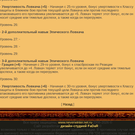
-
Увертливость Ловкача (+5)
- Начиная с 25-го уровня, бонус увертливости к Классу
защиты в ближнем бою против текущей цели Ловкача или против последнего
атаковавшего его противника увеличивается до +5. Ловкач теряет этот бонус, если он
носит средние или тяжелые доспехи, а также когда он перегружен.
Уровень 26:
-
2-й дополнительный навык Эпического Ловкача
Уровень 27: -
Уровень 28: -
Уровень 29:
-
3-й дополнительный навык Эпического Ловкача
-
Грация (+4)
- Начиная с 29-го уровня, бонус к спасброскам по Реакции
увеличивается до +4. Ловкач теряет этот бонус, если он носит средние или тяжелые
доспехи, а также когда он перегружен.
Уровень 30:
-
Увертливость Ловкача (+6)
- Начиная с 30-го уровня, бонус увертливости к Классу
защиты в ближнем бою против текущей цели Ловкача или против последнего
атаковавшего его противника увеличивается до +6. Ловкач теряет этот бонус, если он
носит средние или тяжелые доспехи, а также когда он перегружен.
[
Назад
]
Все права защищены,
www.neverwinter.net.ru
2006-
2026 ©
Сайт разработан
дизайн-студией FaDaR
©
 возможно только с письменного разрешения администрации. В противном случае люб
на оригинал) является нарушением Федерального закона РФ "Об авторском праве и см