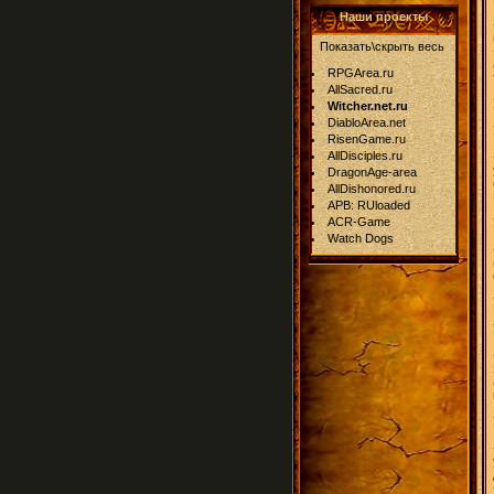
Наши проекты
Показать\скрыть весь
RPGArea.ru
AllSacred.ru
Witcher.net.ru
DiabloArea.net
RisenGame.ru
AllDisciples.ru
DragonAge-area
AllDishonored.ru
APB: RUloaded
ACR-Game
Watch Dogs