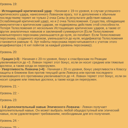
Уровень 19:
-
Истощающий критический удар
- Начиная с 19-го уровня, в случае успешного
критического удара, нанесенного Ловкачом врагу, тот в дополнение к обычным
последствиям теряет не только 2 очка Силы (в результате действия навыка
Ослабляющий критический удар), но и 2 очка Телосложения. Существа, обладающие
иммунитетом к критическим ударам, не подвержены действию этой способности.
Потеря Телосложения от нескольких Истощающих критических ударов, а также от
других аналогичных навыков и заклинаний суммируется (Если Телосложение
компьютерного персонажа уменьшается до нуля, он погибает. Если Телосложение
персонажа, созданного игроком, уменьшается до нуля, модификатор Телосложения
становится равным -6. Хит пойнты персонажа пересчитываются с учетом этого
модификатора (-6 хит пойнтов за каждый уровень персонажа)).
Уровень 20:
-
Грация (+3)
- Начиная с 20-го уровня, бонус к спасброскам по Реакции
увеличивается до +3. Ловкач теряет этот бонус, если он носит средние или тяжелые
доспехи, а также когда он перегружен.
-
Увертливость Ловкача (+4)
- Начиная с 20-го уровня, бонус увертливости к Классу
защиты в ближнем бою против текущей цели Ловкача или против последнего
атаковавшего его противника увеличивается до +4. Ловкач теряет этот бонус, если он
носит средние или тяжелые доспехи, а также когда он перегружен.
Уровень 21: -
Уровень 22: -
Уровень 23:
-
1-й дополнительный навык Эпического Ловкача
- Ловкач получает
дополнительный навык. Он может выбрать любой общедоступный или эпический
навык, если удовлетворяет требованиям, необходимым для его получения.
Уровень 24: -
Уровень 25: -