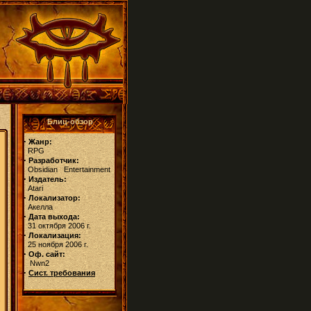
Блиц-обзор
·
Жанр:
RPG
·
Разработчик:
Obsidian Entertainment
·
Издатель:
Atari
·
Локализатор:
Акелла
·
Дата выхода:
31 октября 2006 г.
·
Локализация:
25 ноября 2006 г.
·
Оф. сайт:
Nwn2
·
Сист. требования
,