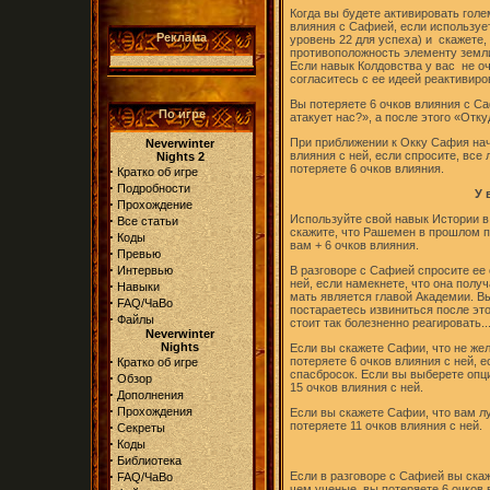
Когда вы будете активировать голе
влияния с Сафией, если используе
Реклама
уровень 22 для успеха) и скажете,
противоположность элементу земл
Если навык Колдовства у вас не оч
согласитесь с ее идеей реактивиро
Вы потеряете 6 очков влияния с Са
По игре
атакует нас?», а после этого «Отку
При приближении к Окку Сафия нач
Neverwinter
влияния с ней, если спросите, все 
Nights 2
потеряете 6 очков влияния.
·
Кратко об игре
·
Подробности
У 
·
Прохождение
·
Используйте свой навык Истории в 
Все статьи
скажите, что Рашемен в прошлом п
·
Коды
вам + 6 очков влияния.
·
Превью
·
Интервью
В разговоре с Сафией спросите ее 
ней, если намекнете, что она получ
·
Навыки
мать является главой Академии. Вы
·
FAQ/ЧаВо
постараетесь извиниться после это
·
Файлы
стоит так болезненно реагировать...
Neverwinter
Nights
Если вы скажете Сафии, что не жел
·
потеряете 6 очков влияния с ней, 
Кратко об игре
спасбросок. Если вы выберете опци
·
Обзор
15 очков влияния с ней.
·
Дополнения
·
Прохождения
Если вы скажете Сафии, что вам л
·
потеряете 11 очков влияния с ней.
Секреты
·
Коды
·
Библиотека
·
Если в разговоре с Сафией вы скаж
FAQ/ЧаВо
чем ученые, вы потеряете 6 очков в