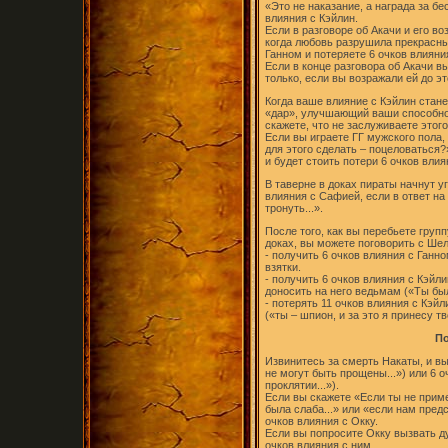
«Это не наказание, а награда за бе
влияния с Кэйлин.
Если в разговоре об Акачи и его в
когда любовь разрушила прекрасные
Ганном и потеряете 6 очков влияни
Если в конце разговора об Акачи в
только, если вы возражали ей до эт
Когда ваше влияние с Кэйлин стан
«дар», улучшающий ваши способнос
скажете, что не заслуживаете этого
Если вы играете ГГ мужского пола,
для этого сделать – поцеловаться?
и будет стоить потери 6 очков вли
В таверне в доках пираты начнут у
влияния с Сафией, если в ответ на
тронуть...».
После того, как вы перебьете гру
доках, вы можете поговорить с Ше
- получить 6 очков влияния с Ганн
взятки.
- получить 6 очков влияния с Кэйл
доносить на него ведьмам («Ты был
- потерять 11 очков влияния с Кэй
(«ты – шпион, и за это я принесу т
По
Извинитесь за смерть Накаты, и вы
не могут быть прощены...») или 6 о
проклятии...»).
Если вы скажете «Если ты не приме
была слаба...» или «если нам предс
очков влияния с Окку.
Если вы попросите Окку вызвать ду
очков влияния с ним.