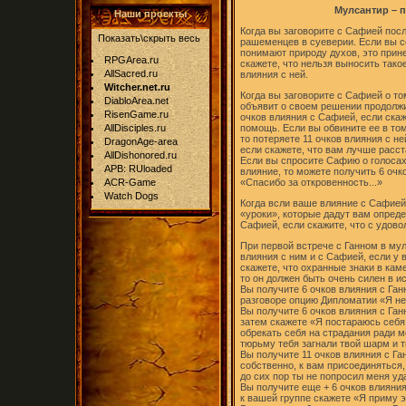
Мулсантир – п
Наши проекты
Когда вы заговорите с Сафией посл
Показать\скрыть весь
рашеменцев в суеверии. Если вы с
понимают природу духов, это прине
RPGArea.ru
скажете, что нельзя выносить тако
AllSacred.ru
влияния с ней.
Witcher.net.ru
Когда вы заговорите с Сафией о то
DiabloArea.net
объявит о своем решении продолжи
RisenGame.ru
очков влияния с Сафией, если скаж
AllDisciples.ru
помощь. Если вы обвините ее в том
то потеряете 11 очков влияния с н
DragonAge-area
если скажете, что вам лучше расст
AllDishonored.ru
Если вы спросите Сафию о голосах
APB: RUloaded
влияние, то можете получить 6 очко
ACR-Game
«Спасибо за откровенность...»
Watch Dogs
Когда всли ваше влияние с Сафией
«уроки», которые дадут вам опред
Сафией, если скажите, что с удов
При первой встрече с Ганном в му
влияния с ним и с Сафией, если у 
скажете, что охранные знаки в кам
то он должен быть очень силен в и
Вы получите 6 очков влияния с Ган
разговоре опцию Дипломатии «Я н
Вы получите 6 очков влияния с Ганн
затем скажете «Я постараюсь себя 
обрекать себя на страдания ради ме
тюрьму тебя загнали твой шарм и тв
Вы получите 11 очков влияния с Ган
собственно, к вам присоединяться
до сих пор ты не попросил меня уда
Вы получите еще + 6 очков влияния
к вашей группе скажете «Я приму эт