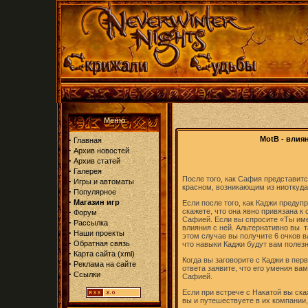
Меню
·
MotB - влия
Главная
·
Архив новостей
·
Архив статей
·
Галерея
После того, как Сафия представитс
·
Игры и автоматы
красном, возникающим из ниоткуда,
·
Популярное
·
Магазин игр
Если после того, как Каджи преду
·
скажете, что она явно привязана к
Форум
Сафией. Если вы спросите «Ты имее
·
Рассылка
влияния с ней. Альтернативно вы т
·
Наши проекты
этом случае вы получите 6 очков в
·
Обратная связь
что навыки Каджи будут вам полез
·
Карта сайта
(
xml
)
Когда вы заговорите с Каджи в перв
·
Реклама на сайте
ответа заявите, что его умения вам
·
Ссылки
Сафией.
Если при встрече с Накатой вы ска
вы и путешествуете в их компании,