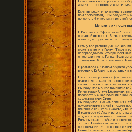
Если в ответ на ее рассказ вы изб
других – это против учения Ильмат
Если вы решите так ли иначе заве
вам свою помощь. Вы получите 6 оч
потеряете 6 очков влияния с ней, е
Мулсантир – после пр
В Разговоре с Эфремом и Сюзой со
на вашей стороне (+ 6 очков влиян
помощь, которую вы можете получит
Если у вас развито умение Знания
можете ответить Ганну «Такое мест
несправедливо», что принесет вам 
очков влияния на Ганна. Если вы с
то получите 6 очков влияния с Ганн
В разговоре с Юзевом в храме убед
влияния с Кэйлин) или остаться в н
В повторном разговоре (состоится,
скажите «Ты, кажется, в хорошем н
слова...», и вы получите 6 очков вл
Вы получите 6 очков влияния с Кэйл
Келемвора и Стене Безверных вы о
потеряете 6 очков влияния с ней, 
существования Стены.
Вы получите 11 очков влияния с Кэй
присоединитесь к ней в походе про
влияния с ней, если скажете, что 
В разговоре об Акачи встаньте на е
осудите его действия (- 6 очков вл
Если вы скажете «Акачи решил вос
затем «Я мог/могла сказать то же 
непонимании...», то потеряете 6 оч
Ганна. Если вместо этого вы выбер