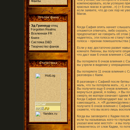
·
Файлы
компенсировать, если успешно прим
красных магах в целом...») (+ 6 оч
если заявите, что до сих пор не у
Магов.
Уголок фана
·
Эд Гринвуд
-отец
Когда Сафия опять начнет слышать 
Forgotten Realms
откажется отвечать, либо сказать, 
·
Вселенная FR
предпочитает не говорить об этом (
·
надеетесь, эти голоса не станут п
Книги
голоса – признак помешательства (
·
Система D&D
·
Творчество фанов
Если у вас достаточно развит навык
комнате Лиенны, вы получите опцию
что даст вам 6 очков влияния с Са
Вы потеряете 6 очков влияния с Са
Статистика
вы узрели в видении у операционно
Вы потеряете 11 очков влияния с С
разговора с Каем.
В разговоре с Сафией после битвы
жаль, что ты потеряла мать...»), и
Вы получите еще 6 очков влияния,
вернуться домой, я пойму...» Вы по
смерть ее матери означает одним
Когда Сафия поблагодарит вас за 
самозащита...», «Я должен/должна п
получите 6 очков влияния с Сафией
скажете, что вы всего лишь воспо
Когда вы заговорите с Каджи после
если ты называешь кого-то глупцом, 
указал мне мое место!» - и вы пол
отмахнетесь от слов Каджи, то поте