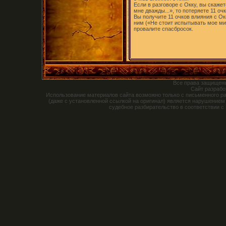
Если в разговоре с Окку, вы скажет
мне дважды...», то потеряете 11 оч
Вы получите 11 очков влияния с Ок
ним («Не стоит испытывать мое мил
провалите спасбросок.
Все права защищен
Сайт разраб
Использование материалов сайта возможно только с письменного р
(даже с установленной ссылкой на оригинал) является нарушением
судебное разбирательство в соответствии с