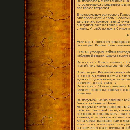
Вы потеряете 6 очков влияния с Га
поторапливался с решением или из
вас просто потрясает.
В последующем разговоре с Ганном 
ответ рассказать о своих. Если в
детстве, это принесет вам 11 очко
выслушать рассказ Ганна и либо по
с ними...»), либо потерять 6 очков 
Т
Если ваш ГГ является последовате
разговоре с Кэйлин, то вы получите
Если вы уговорите Кэйлин присоеди
избранный вариант диалога кроме 
Вы потеряете 6 очков влияния с Кэй
нижний ярус одержала над ней побе
В разговоре с Кэйлин упомяните об
разговор. Вы может получить 6 очк
лучше отступить назад, если ты ре
наполнить целый замок...»
Вы потеряете 11 очков влияния с Г
влияния, если проигнорируете его 
внимания.
Вы получите 6 очков влияния с Кэй
бывать на Теневом Плане.
Вы получите 6 очков влияния с Кэйл
себе, вы ответите «Прости, я уваж
разговоры о прошлом могут облегчи
влияния, если скажете, что ее молч
Когда Кэйлин расскажет вам о Доме
мучительно...» или «даже последо
вы получите 6 очков влияния с ней