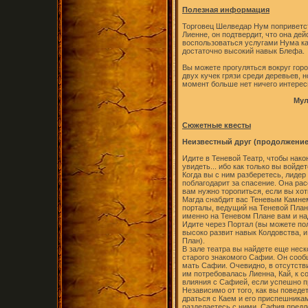
Полезная информация
Торговец Шелведар Нум поприветств
Лиенне, он подтвердит, что она де
воспользоваться услугами Нума как
достаточно высокий навык Блефа.
Вы можете прогуляться вокруг горо
двух кучек грязи среди деревьев, 
момент больше нет ничего интерес
Мул
Сюжетные квесты
Неизвестный друг (продолжение
Идите в Теневой Театр, чтобы нак
увидеть... ибо как только вы войде
Когда вы с ним разберетесь, лидер
поблагодарит за спасение. Она рас
вам нужно торопиться, если вы хот
Магда снабдит вас Теневым Камне
порталы, ведущий на Теневой План.
именно на Теневом Плане вам и на
Идите через Портал (вы можете по
высоко развит навык Колдовства, и
План).
В зале театра вы найдете еще неск
старого знакомого Сафии. Он сообщ
мать Сафии. Очевидно, в отсутств
им потребовалась Лиенна, Кай, к с
влияния с Сафией, если успешно пр
Независимо от того, как вы поведе
драться с Каем и его приспешникам
разделаетесь с ними, Сафия предло