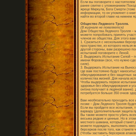
Если вы поговорите с настоятеле
ранее свитке с упоминанием Поход
жреце Миркула, Бога Смерти (тоже
информации, то он упомянет о кни
найти во второй главе на нижнем 
Общество Ледяного Тролля.
(В журнале не появляется)
Дом Общества Ледяного Тролля – 
можете попробовать принять участ
членов их общества. Для этого вам
1. Сразиться с несколькими берсер
пространстве, из которого нельзя 
другой стороны, вам разрешено по
испытаний поговорите с Леной.
2. Выдержать Испытание Силой – п
имени Форован (все, что нужно сде
силе).
3. Выдержать Испытание на Выносли
где вам постоянно будут наносить
обмундирования и без защитных за
количества жизней. Для начала ис
Чтобы выдержать первое испытани
здоровья без обмундирования и у
он/она получает в ледяной ванне).
потребуется больше 350 очков здо
Вам необязательно проходить все 
позже – Дом Ледяного Тролля будет
Если вы пройдете все испытания, т
варвару (дополнительная защита п
Вы также можете просто убить всех
весьма редкие и ценные. Но в этом
местного шамана, который станет д
можете подождать, выполнить квест
берсерков после того, как станете
(Чтобы заставить берсерков атаков