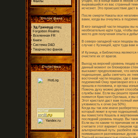
·
угодно, но в конце вами в любом с
Файлы
вырвавшийся из вас странный темн
исчезнет. Это происшествие даст 
После смерти Накаты все негативн
Уголок фана
вами, когда вы очнулись в подземе
·
В юго-западной части пещеры вы н
Эд Гринвуд
-отец
необязательно идти туда, чтобы вы
Forgotten Realms
место для получения опыта и добы
·
Вселенная FR
·
Книги
В северо-западной часи пещеры вы
·
Система D&D
случае с Кузницей, идти туда вам 
·
Творчество фанов
И Кузница, и Библиотека являются 
очистите их от врагов.
Выход на верхний уровень пещер н
Статистика
данный момент он блокирован стен
выскажет предположение, что непл
подношение, дабы смягчить их гне
восточной части пещеры, где с вам
подземелий Окку приговорил его к 
прошла и половина, и орглаш изныв
Помочь духу можно двумя способам
службы вам. Если вы решите принят
появится Кристалл Орглаша, и вы 
Этот кристалл даст вам полный им
уязвимость к огню (на 50%).
Когда вы так или иначе разберете
который лежит в кучке подношений,
вы поместите Кошель в жертвенник
последний уровень пещер. Вы такж
Если вы по каким-то причинам не 
считаете этот вариант слишком «д
альтернативный путь: разбейте леж
появившихся разгневанных духов. К
Третьей возможностью открыть дор