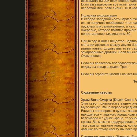
вызываете на бой всех воинов одн
Если вы выдержите все испытания 
неплохой меч, пояс силы + 10 и ко
Полезная информация
В северо-западной части Мулсанти
их, то получите сообщение, что по
оружием или заклинаниями, и на о
ожерелье, которое помимо прочего
сопротивление заклинаниям 30.
При входе в Дом Общества Ледяног
метании дротиков между двумя бер
развит навык Колдовства, то вы за
зачарованные дротики. Если вы ска
Окаменения.
Если вы являетесь последователем
скидку на товар в храме Трех.
Если вы ограбите могилы на местн
Т
Сюжетные квесты
Храм Бога Смерти (Death God’s V
Этот квест появляется в вашем жу
Мулсантире. Ваша первоочередная 
Если вы поговорите с духом главно
находиться у главного жреца храм
Келемвора о судьбе жреца, то узна
храма. Вы можете сдедуцировать, 
тем самым главным жрецом, но пос
дальше по этому квесту вы пока п
Странные призраки (Haunted Fur