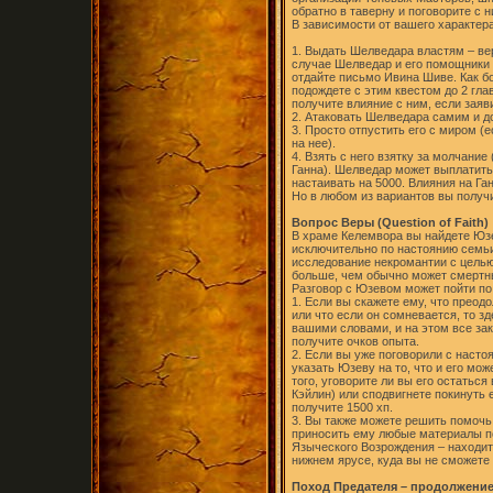
обратно в таверну и поговорите с н
В зависимости от вашего характер
1. Выдать Шелведара властям – вер
случае Шелведар и его помощники 
отдайте письмо Ивина Шиве. Как бо
подождете с этим квестом до 2 гла
получите влияние с ним, если заяв
2. Атаковать Шелведара самим и д
3. Просто отпустить его с миром (
на нее).
4. Взять с него взятку за молчани
Ганна). Шелведар может выплатить 
настаивать на 5000. Влияния на Га
Но в любом из вариантов вы получи
Вопрос Веры (Question of Faith)
В храме Келемвора вы найдете Юз
исключительно по настоянию семь
исследование некромантии с целью
больше, чем обычно может смертны
Разговор с Юзевом может пойти по
1. Если вы скажете ему, что преод
или что если он сомневается, то з
вашими словами, и на этом все зак
получите очков опыта.
2. Если вы уже поговорили с насто
указать Юзеву на то, что и его мо
того, уговорите ли вы его остаться
Кэйлин) или сподвигнете покинуть е
получите 1500 хп.
3. Вы также можете решить помочь
приносить ему любые материалы по
Языческого Возрождения – находит
нижнем ярусе, куда вы не сможете 
Поход Предателя – продолжени