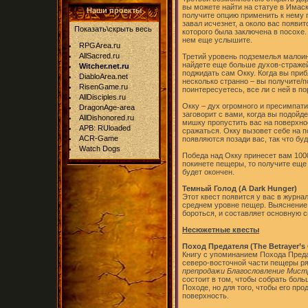
вы можете найти на статуе в Имаск
Наши проекты
получите опцию применить к нему п
завал исчезнет, а около вас появи
Показать\скрыть весь
которого была заключена в посохе.
нем еще услышите.
RPGArea.ru
AllSacred.ru
Третий уровень подземелья малоинт
найдете еще больше духов-стражей 
Witcher.net.ru
поджидать сам Окку. Когда вы приб
DiabloArea.net
несколько странно – вы получите/п
RisenGame.ru
поинтересуетесь, все ли с ней в по
AllDisciples.ru
Окку – дух огромного и пресимпат
DragonAge-area
заговорит с вами, когда вы подойд
AllDishonored.ru
мишку пропустить вас на поверхнос
APB: RUloaded
сражаться. Окку вызовет себе на 
ACR-Game
появляются позади вас, так что бу
Watch Dogs
Победа над Окку принесет вам 1000
покинете пещеры, то получите еще
будет окончен.
Темный Голод (A Dark Hunger)
Этот квест появится у вас в журна
среднем уровне пещер. Выяснение, 
бороться, и составляет основную 
Несюжетные квесты
Поход Предателя (The Betrayer’s
Книгу с упоминанием Похода Преда
северо-восточной части пещеры р
препродажи Благословление Мистр
состоит в том, чтобы собрать бол
Походе, но для того, чтобы его пр
поверхность.