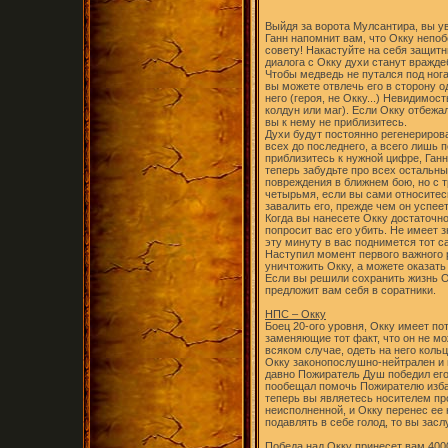
Выйдя за ворота Мулсантира, вы ув
Ганн напомнит вам, что Окку непоб
совету! Накастуйте на себя защитн
диалога с Окку духи станут вражде
Чтобы медведь не путался под ног
вы можете отвлечь его в сторону о
него (героя, не Окку...) Невидимо
колдун или маг). Если Окку отбежал
вы к нему не приблизитесь.
Духи будут постоянно регенерирова
всех до последнего, а всего лишь 
приблизитесь к нужной цифре, Ганн
теперь забудьте про всех остальны
повреждения в ближнем бою, но с 
четырьмя, если вы сами относитес
завалить его, прежде чем он успее
Когда вы нанесете Окку достаточно
попросит вас его убить. Не имеет 
эту минуту в вас поднимется тот с
Наступил момент первого важного 
уничтожить Окку, а можете оказат
Если вы решили сохранить жизнь О
предложит вам себя в соратники.
НПС – Окку
Боец 20-ого уровня, Окку имеет п
заменяющие тот факт, что он не мо
всяком случае, одеть на него кольц
Окку законопослушно-нейтрален и п
давно Пожиратель Душ победил его 
пообещал помочь Пожирателю изба
теперь вы являетесь носителем про
неисполненной, и Окку перенес ее 
подавлять в себе голод, то вы зас
Победа над Окку принесет вам 4000