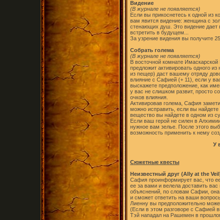
Видение
(В журнале не появляется)
Если вы прикоснетесь к одной из к
вам явится видение: женщина с зол
стенающих душ. Это видение дает в
встретить в будущем...
За узрение видения вы получите 25
Собрать голема
(В журнале не появляется)
В восточной комнате Имаскарской 
предложит активировать одного из 
из пещер) даст вашему отряду дов
влияние с Сафией (+ 11), если у в
выскажете предположение, как име
у вас не слишком развит, просто с
очков влияния.
Активировав голема, Сафия заметит,
можно исправить, если вы найдете
вещество вы найдете в одном из с
Если ваш герой не силен в Алхимии
нужное вам зелье. После этого выб
возможность применить к нему соз
У 
Сюжетные квесты
Неизвестный друг (Ally at the Veil
Сафия проинформирует вас, что ее 
ее за вами и велела доставить вас
объяснений, по словам Сафии, она
и сможет ответить на ваши вопрос
Лиенну вы предположительно может
(Если в этом разговоре с Сафией в
Тэй нападал на Рашемен в прошлом,