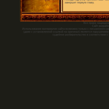
завершит первую главу.
Все права защищен
Сайт разраб
Использование материалов сайта возможно только с письменного р
(даже с установленной ссылкой на оригинал) является нарушением
судебное разбирательство в соответствии с