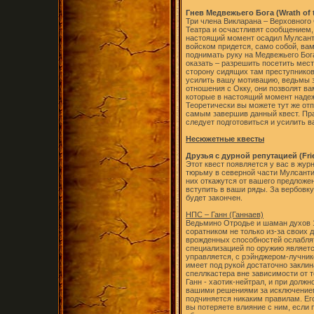
Гнев Медвежьего Бога (Wrath of 
Три члена Викларана – Верховного
Театра и осчастливят сообщением,
настоящий момент осадил Мулсанти
войском придется, само собой, вам
поднимать руку на Медвежьего Бог
оказать – разрешить посетить мес
сторону сидящих там преступников
усилить вашу мотивацию, ведьмы за
отношения с Окку, они позволят ва
которые в настоящий момент надеж
Теоретически вы можете тут же отп
самым завершив данный квест. Пра
следует подготовиться и усилить 
Несюжетные квесты
Друзья с дурной репутацией (Frien
Этот квест появляется у вас в жур
тюрьму в северной части Мулсанти
них откажутся от вашего предложен
вступить в ваши ряды. За вербовку
будет закончен.
НПС – Ганн (Ганнаев)
Ведьмино Отродье и шаман духов 1
соратником не только из-за своих д
врожденных способностей ослаблят
специализацией по оружию является
управляется, с рэйнджером-лучнико
имеет под рукой достаточно заклин
спеллкастера вне зависимости от то
Ганн - хаотик-нейтрал, и при долж
вашими решениями за исключением
подчиняется никаким правилам. Ег
вы потеряете влияние с ним, если 