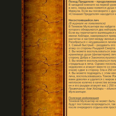
Поход Предателя – продолжени
В западной комнате на первой уров
в него, перед вами появятся души
Миркула. Если вы поговорите с духо
«Стенания Предателя» находится н
Несостоявшийся лич
(В журнале не появляется)
В Теневом Мулсантире вы найдете 
которого обнаружатся два нейтраль
Если вы перечитаете валяющиеся во
имени Хейлари, намеревался превра
расчетах и застрял между жизнью 
Разобраться с неудавшимся личе
1. Самый быстрый – раздавить его
атаку со стороны Рыцарей Смерти. 
2. Вы можете воспользоваться зна
хранилище души (филактерию) лича,
сторону Добра и Законопослушност
3. Вы можете воспользоваться пол
страдальца в лича. Однако поскольк
недоволен и атакует вместе со св
очков) сдвиг в сторону Зла и 250 хп
4. Вы можете подождать с этим кв
лича, воспользовавшись Томом Язы
вами доволен и удалится с миром 
неплохое колечко в качестве возна
он и его рыцари атакуют вас.) 250 х
Примечание: дом Хейлари – единс
Мулсантире.
Полезная информация
Теневой Мулсантир не может быть 
будут постоянно возрождаться, так
после очередного отдыха или прос