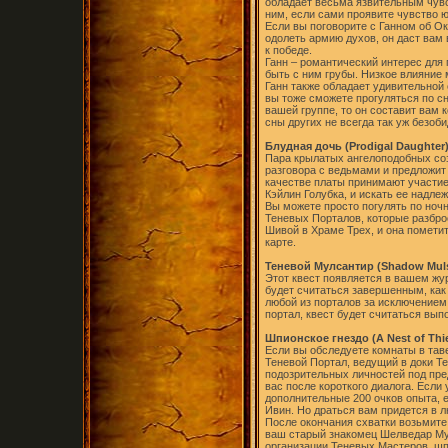
обладает весьма язвительным чувс
ним, если сами проявите чувство 
Если вы поговорите с Ганном об Ок
одолеть армию духов, он даст вам
к победе.
Ганн – романтический интерес для г
быть с ним грубы. Низкое влияние
Ганн также обладает удивительной
вы тоже сможете прогуляться по сн
вашей группе, то он составит вам к
сны других не всегда так уж безоби
Блудная дочь (Prodigal Daughter
Пара крылатых ангелоподобных соз
разговора с ведьмами и предложит 
качестве платы принимают участие
Кэйлин Голубка, и искать ее надле
Вы можете просто погулять по ночн
Теневых Порталов, которые разбро
Шивой в Храме Трех, и она пометит
карте.
Теневой Мулсантир (Shadow Muls
Этот квест появляется в вашем жу
будет считаться завершенным, как
любой из порталов за исключением 
портал, квест будет считаться вып
Шпионское гнездо (A Nest of Thie
Если вы обследуете комнаты в тав
Теневой Портал, ведущий в доки Т
подозрительных личностей под пре
вас после короткого диалога. Если
дополнительные 200 очков опыта, 
Ивин. Но драться вам придется в 
После окончания схватки возьмите 
ваш старый знакомец Шелведар Мун
организации Теневых Мастеров, ш