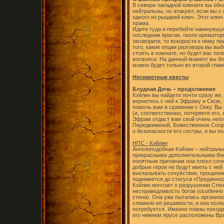
В северо-западной комнате вы обн
нейтральны, но атакуют, если вы с
одного из рыцарей ключ. Этот ключ
храма.
Идите туда и перебейте накинувшую
последним врагом, около крематор
заговорите, то вскорости к нему п
того, какие опции разговора вы выб
стоять в комнате, но будет вас по
восвояси. На данный момент вы бо
можно будет только во второй глав
Несюжетные квесты
Блудная Дочь – продолжение
Кэйлин вы найдете почти сразу же, 
вернетесь с ней к Эфраму и Сюзе,
помочь вам в сражении с Окку. Вы 
(и, соответственно, потеряете его,
Эфрам отдаст вам свой очень непл
Передвижений, Божественное Сопро
о безопасности его сестры, и вы п
НПС - Кэйлин
Ангелоподобная Кэйлин – нейтраль
прекрасными дополнительными бон
понятным причинам она плохо соче
добрые герои не будут иметь с ней
высказывать сочувствие, прощени
поднимется до статуса «Преданнос
Кэйлин мечтает о разрушении Сте
несправедливость богов (особенно 
стена). Она уже пыталась организо
сломило ее решимости, и она полна
потребуется. Именно планы похода
его нижнем ярусе расположены Вра