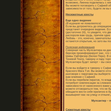
возможно, Лиенна поделилась с ке
Вы можете поговорить с Сафией об 
зависимости от того, будете ли вы
Несюжетные квесты
Еще одно видение
(В журнале не появляется)
Если вы дотронетесь до операционн
предстанет очередное видение. Ес
(достаточно 16), то увидите, что 
распороли вам грудь, причем одна 
Любовь - это, конечно, замечательн
останется открытым, но зато вы по
Полезная информация
Северная часть Мулсантира на да
берсерк проинформирует вас, что 
Шивы Уайтфезер (Белое Перо). В о
Теневой Театр, таверну и пару тор
Мулсантира будет заперт – вы смож
Если вы войдете в таверну с Сафие
Красного Мага Тэя. Вы можете отго
разговоре с пиратами вы выберете 
вам влияние с Сафией.
Если вы перебили пиратов, то влад
потребует компенсации за сломанн
зависимости от нанесенного вами 
можете отговориться тем, что не б
обещаете вести себя прилично в б
вышвырнет вас на улицу и отныне 
Мулсантир – п
Сюжетные квесты