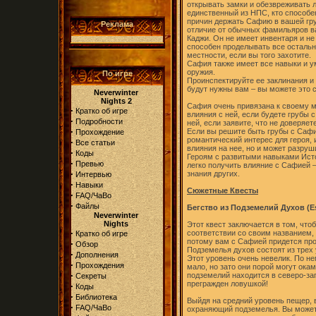
открывать замки и обезвреживать л
единственный из НПС, кто способен
причин держать Сафию в вашей груп
Реклама
отличие от обычных фамильяров в
Каджи. Он не имеет инвентаря и не
способен проделывать все остальн
местности, если вы того захотите.
Сафия также имеет все навыки и у
оружия.
По игре
Проинспектируйте ее заклинания и 
будут нужны вам – вы можете это 
Neverwinter
Nights 2
Сафия очень привязана к своему 
·
Кратко об игре
влияния с ней, если будете грубы 
·
Подробности
ней, если заявите, что не доверяе
·
Если вы решите быть грубы с Сафи
Прохождение
романтический интерес для героя, 
·
Все статьи
влияния на нее, но и может разру
·
Коды
Героям с развитыми навыками Истор
·
Превью
легко получить влияние с Сафией 
·
знания других.
Интервью
·
Навыки
Сюжетные Квесты
·
FAQ/ЧаВо
·
Файлы
Бегство из Подземелий Духов (Es
Neverwinter
Nights
Этот квест заключается в том, что
·
соответствии со своим названием
Кратко об игре
потому вам с Сафией придется про
·
Обзор
Подземелья духов состоят из трех
·
Дополнения
Этот уровень очень невелик. По не
·
Прохождения
мало, но зато они порой могут ока
·
подземелий находится в северо-зап
Секреты
прегражден ловушкой!
·
Коды
·
Библиотека
Выйдя на средний уровень пещер, в
·
FAQ/ЧаВо
охраняющий подземелья. Вы можете