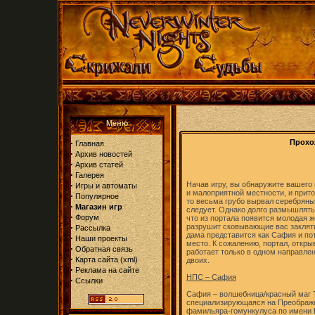
Меню
·
Прохож
Главная
·
Архив новостей
·
Архив статей
·
Галерея
·
Начав игру, вы обнаружите вашего
Игры и автоматы
и малоприятной местности, и притом
·
Популярное
то весьма грубо вырвал серебряный
·
Магазин игр
следует. Однако долго размышлять
·
Форум
что из портала появится молодая 
·
разрушит сковывающие вас закляти
Рассылка
дама представится как Сафия и по
·
Наши проекты
место. К сожалению, портал, откр
·
Обратная связь
работает только в одном направлен
·
Карта сайта
(
xml
)
двоих.
·
Реклама на сайте
НПС – Сафия
·
Ссылки
Сафия – волшебница/красный маг 
специализирующаяся на Преображен
фамильяра-гомункулуса по имени К