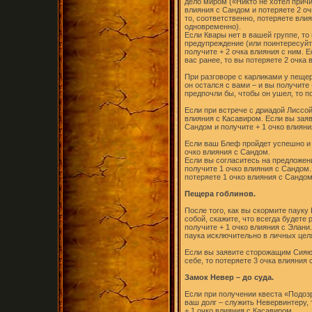
дело миром («Никто не хотел причин
влияния с Сандом и потеряете 2 оч
то, соответственно, потеряете вли
одновременно).
Если Квары нет в вашей группе, то
предупреждение (или поинтересуйт
получите + 2 очка влияния с ним. Е
вас ранее, то вы потеряете 2 очка 
При разговоре с карликами у пещер
он остался с вами – и вы получите 
предпочли бы, чтобы он ушел, то п
Если при встрече с дриадой Лиссой
влияния с Касавиром. Если вы заяви
Сандом и получите + 1 очко влияни
Если ваш Блеф пройдет успешно и 
очко влияния с Сандом.
Если вы согласитесь на предложен
получите 1 очко влияния с Сандом.
потеряете 1 очко влияния с Сандом
Пещера гоблинов.
После того, как вы скормите пауку
собой, скажите, что всегда будете
получите + 1 очко влияния с Элани
паука исключительно в личных целя
Если вы заявите сторожащим Сияю
себе, то потеряете 3 очка влияния 
Замок Невер – до суда.
Если при получении квеста «Подоз
ваш долг – служить Невервинтеру, 
+ 1 очко влияния с Касавиром,