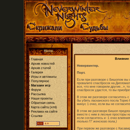
Меню
·
Влияние 
Главная
·
Архив новостей
Невервинтер.
·
Архив статей
·
Галерея
Порт.
·
Игры и автоматы
Если при разговоре с Бишопом вы 
·
Популярное
провалите спасбросок на Дипломати
·
Магазин игр
все, что мне говорили другие...», 
·
Форум
спасбросок удастся, то вы приобрет
·
Рассылка
В этом же разговоре согласитесь 
·
Наши проекты
бы убить ласканского посла Торио К
·
Обратная связь
минус 1 очко, если вы не согласите
·
Карта сайта
(
xml
)
·
В этом же разговоре Бишоп предло
Реклама на сайте
вместе с ним в лесные просторы на
·
Ссылки
если согласитесь и -1 очко влияни
только ГГ женского пола.)
При первом же разговоре с Касавир