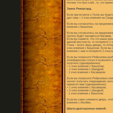
потому что был слаб...»), это прин
Замок Ривергард.
Если при встрече с Геллу вы будет
даст вам + 1 очко влияния на Санда
Если вы согласитесь на предложени
влияния с Бишопом.
Если вы согласитесь на предложени
группы будет находиться Касавир, 
Если вы скажете, что это ваше реш
данной местности, то потеряете 1 
Утанк – всего лишь дикарь, то пот
очко влияния с Бишопом. Если вы с
влияния с ним и потеряете 2 очка 
Если вы попросите Ребролома разби
иллефарнская статуя и позволите е
получите (одновременно):
+ 1 очко влияния с Бишопом;
– 1 очко влияния с Шандрой;
- 1 очко влияния с Касавиром.
Если вы попросите Ребролома слома
начнет получать повреждения, моти
принесет вам (одновременно):
+ 1 очко влияния с Касавиром;
+ 1 очко влияния с Шандрой;
- 1 очко влияния с Бишопом.
Если вы сами сломаете дверь, чтоб
влияния с Жиэйви.
Шахта драгоценных камней.