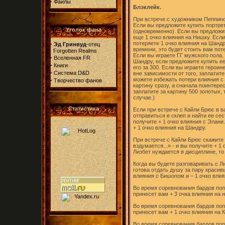
·
Файлы
Блэклейк.
При встрече с художником Пеппин
Если вы предложите купить портрет
Уголок фана
(одновременно). Если вы предложит
еще 1 очко влияния на Нишку. Если
·
потеряете 1 очко влияния на Шандру
Эд Гринвуд
-отец
времени, это будет стоить вам поте
Forgotten Realms
Если вы играете ГГ мужского пола, 
·
Вселенная FR
Шандру, если предложите купить ее 
·
Книги
его за 300. Если вы играете героин
·
Система D&D
вне зависимости от того, заплатите
·
можете избежать потери влияния с
Творчество фанов
картину сразу, а сначала поинтерес
заплатите за картину 500 золотых,
случае.)
Статистика
Если при встрече с Кайли Брюс в 
отправиться в склеп и найти ее сес
получите + 1 очко влияния с Элани
+ 1 очко влияния на Шандру.
При встрече с Кайли Брюс скажите е
вздумается...» - и вы получите + 1
Лизбет нуждается в дисциплине, то
Когда вы будете разговаривать с Л
готова отдать душу за пару красив
влияния с Бишопом и – 1 очко влия
Во время соревнования бардов попр
принесет вам + 3 очка влияния на н
Во время соревнования бардов поп
принесет вам + 1 очко влияния на К
Во время соревнования бардов поп