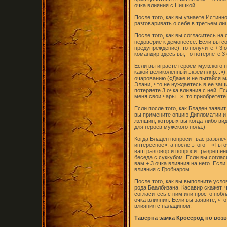
очка влияния с Нишкой.
После того, как вы узнаете Истинн
разговаривать о себе в третьем лиц
После того, как вы согласитесь на
недоверие к демонессе. Если вы со
предупреждение), то получите + 3 о
командир здесь вы, то потеряете 3 
Если вы играете героем мужского п
какой великолепный экземпляр...»)
очарованию («Даже и не пытайся ма
Элани, что не нуждаетесь в ее защ
потеряете 3 очка влияния с ней. Е
меня свои чары...», то приобретете
Если после того, как Бладен заявит
вы примените опцию Дипломатии и 
женщин, которых вы когда-либо вид
для героев мужского пола.)
Когда Бладен попросит вас развлеч
интересное», а после этого – «Ты
ваш разговор и попросит разрешен
беседа с суккубом. Если вы согла
вам + 3 очка влияния на него. Если
влияния с Гробнаром.
После того, как вы выполните усл
рода Баалбизана, Касавир скажет, 
согласитесь с ним или просто побл
очка влияния. Если вы заявите, что
влияния с паладином.
Таверна замка Кроссрод по воз