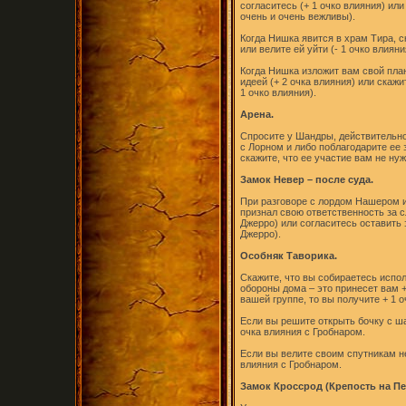
согласитесь (+ 1 очко влияния) или
очень и очень вежливы).
Когда Нишка явится в храм Тира, с
или велите ей уйти (- 1 очко влияни
Когда Нишка изложит вам свой план
идеей (+ 2 очка влияния) или скаж
1 очко влияния).
Арена.
Спросите у Шандры, действительно
с Лорном и либо поблагодарите ее з
скажите, что ее участие вам не нуж
Замок Невер – после суда.
При разговоре с лордом Нашером и
признал свою ответственность за 
Джерро) или согласитесь оставить 
Джерро).
Особняк Таворика.
Скажите, что вы собираетесь исп
обороны дома – это принесет вам +
вашей группе, то вы получите + 1 о
Если вы решите открыть бочку с ша
очка влияния с Гробнаром.
Если вы велите своим спутникам не
влияния с Гробнаром.
Замок Кроссрод (Крепость на Пе