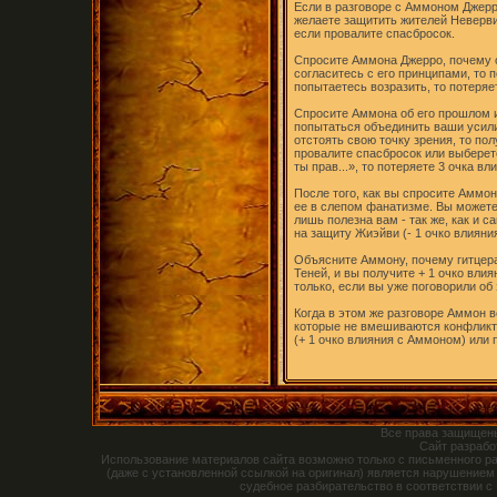
Если в разговоре с Аммоном Джерр
желаете защитить жителей Невервин
если провалите спасбросок.
Спросите Аммона Джерро, почему о
согласитесь с его принципами, то 
попытаетесь возразить, то потеряе
Спросите Аммона об его прошлом и
попытаться объединить ваши усил
отстоять свою точку зрения, то по
провалите спасбросок или выберет
ты прав...», то потеряете 3 очка вл
После того, как вы спросите Аммон
ее в слепом фанатизме. Вы можете 
лишь полезна вам - так же, как и 
на защиту Жиэйви (- 1 очко влияния
Объясните Аммону, почему гитцера
Теней, и вы получите + 1 очко вли
только, если вы уже поговорили об
Когда в этом же разговоре Аммон в
которые не вмешиваются конфликт, 
(+ 1 очко влияния с Аммоном) или п
Все права защищен
Сайт разраб
Использование материалов сайта возможно только с письменного р
(даже с установленной ссылкой на оригинал) является нарушением
судебное разбирательство в соответствии с