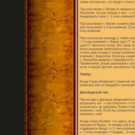
своих интересах, это будет стоить
При разговоре с Малин в таверне с
Бишопом, лучше забудь о них...» (
придержать язык (- 1 очко влияния)
При разговоре с Малин скажите Биш
для получения 1 очка влияния. Есл
очко влияния.
При получении награды у Нийи скаж
+ 2 очка влияния с Элани (для ГГ м
(для ГГ женского пола). Вы также 
всеуслышание поинтересуетесь, ск
стоить вам потери 2 очков влияния
влияния с Бишопом. Если вы скажет
с Элани/Касавиром и приобретете +
Примечание: опция разговора с в
если в вашей группе находится Эл
Эмбер.
Когда Санд обнаружит странный тру
влияния) или не придайте значения 
Дасквудский лес.
При входе в Дасквуд предложите и
разрешить ее – и вы получите + 3 о
опасаетесь за здоровье Элани и пр
влияния с ней. Если вы отмахнетес
влияния с ней.
Когда Санд объявит, что здесь не д
находится Квара, то между ней и С
поддержить Квару (+ 2 очка влияни
(+ 2 очка влияния с Сандом, - 2 оч