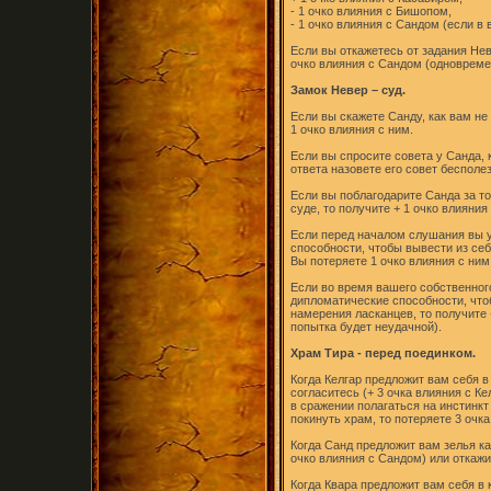
- 1 очко влияния с Бишопом,
- 1 очко влияния с Сандом (если в
Если вы откажетесь от задания Нев
очко влияния с Сандом (одновреме
Замок Невер – суд.
Если вы скажете Санду, как вам не
1 очко влияния с ним.
Если вы спросите совета у Санда, 
ответа назовете его совет бесполе
Если вы поблагодарите Санда за то
суде, то получите + 1 очко влияния
Если перед началом слушания вы 
способности, чтобы вывести из себ
Вы потеряете 1 очко влияния с ним
Если во время вашего собственног
дипломатические способности, что
намерения ласканцев, то получите 
попытка будет неудачной).
Храм Тира - перед поединком.
Когда Келгар предложит вам себя в
согласитесь (+ 3 очка влияния с Ке
в сражении полагаться на инстинкт 
покинуть храм, то потеряете 3 очка
Когда Санд предложит вам зелья ка
очко влияния с Сандом) или откажит
Когда Квара предложит вам себя в 