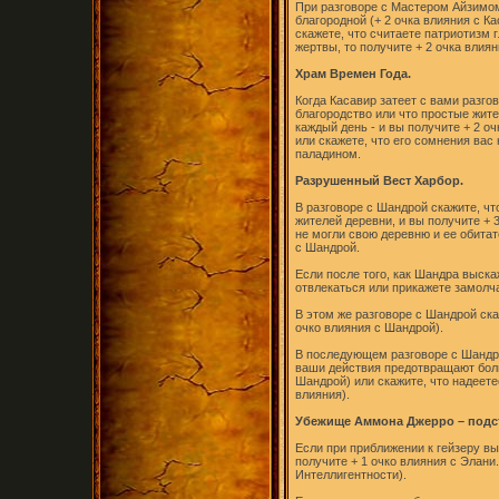
При разговоре с Мастером Айзимом
благородной (+ 2 очка влияния с К
скажете, что считаете патриотизм г
жертвы, то получите + 2 очка влия
Храм Времен Года.
Когда Касавир затеет с вами разгов
благородство или что простые жит
каждый день - и вы получите + 2 о
или скажете, что его сомнения вас 
паладином.
Разрушенный Вест Харбор.
В разговоре с Шандрой скажите, чт
жителей деревни, и вы получите + 3
не могли свою деревню и ее обитат
с Шандрой.
Если после того, как Шандра выска
отвлекаться или прикажете замолчат
В этом же разговоре с Шандрой ска
очко влияния с Шандрой).
В последующем разговоре с Шандро
ваши действия предотвращают боль
Шандрой) или скажите, что надеет
влияния).
Убежище Аммона Джерро – подст
Если при приближении к гейзеру вы
получите + 1 очко влияния с Элани
Интеллигентности).