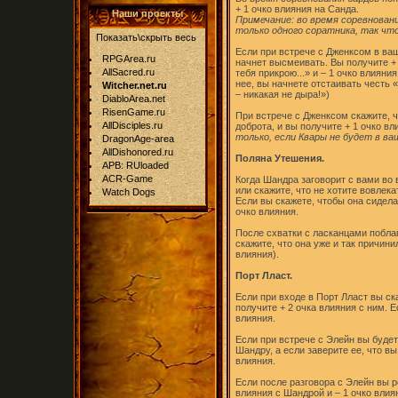
+ 1 очко влияния на Санда.
Наши проекты
Примечание: во время соревнован
только одного соратника, так чт
Показать\скрыть весь
Если при встрече с Дженксом в ваш
RPGArea.ru
начнет высмеивать. Вы получите + 
AllSacred.ru
тебя прикрою...» и – 1 очко влияни
нее, вы начнете отстаивать честь
Witcher.net.ru
– никакая не дыра!»)
DiabloArea.net
RisenGame.ru
При встрече с Дженксом скажите, 
AllDisciples.ru
доброта, и вы получите + 1 очко в
только, если Квары не будет в ваш
DragonAge-area
AllDishonored.ru
Поляна Утешения.
APB: RUloaded
ACR-Game
Когда Шандра заговорит с вами во 
или скажите, что не хотите вовлека
Watch Dogs
Если вы скажете, чтобы она сидела
очко влияния.
После схватки с ласканцами побла
скажите, что она уже и так причини
влияния).
Порт Лласт.
Если при входе в Порт Лласт вы ска
получите + 2 очка влияния с ним. 
влияния.
Если при встрече с Элейн вы будете
Шандру, а если заверите ее, что вы
влияния.
Если после разговора с Элейн вы ре
влияния с Шандрой и – 1 очко влия