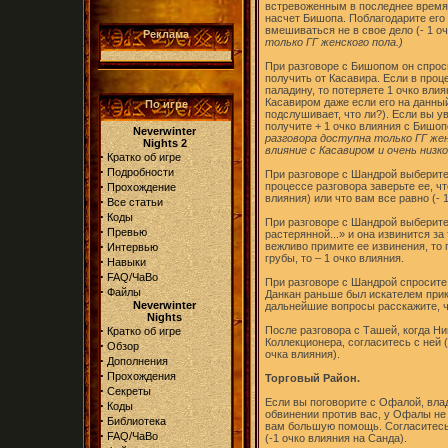
встревоженным в последнее время
насчет Бишопа. Поблагодарите его з
вмешиваться не в свое дело (- 1 о
Реклама
только ГГ женского пола.)
При разговоре с Бишопом он спроси
получить от Касавира. Если в проц
паладину, то потеряете 1 очко вли
Касавиром даже если его на данный
По игре
подслушивает, что ли?). Если вы у
получите + 1 очко влияния с Бишоп
Neverwinter
разговора доступна только ГГ жен
Nights 2
влияние с Касавиром и очень низко
·
Кратко об игре
·
Подробности
При разговоре с Шандрой выберите
·
процессе разговора заверьте ее, ч
Прохождение
влияния) или что вам все равно (- 
·
Все статьи
·
Коды
При разговоре с Шандрой выберит
·
Превью
растерянной...» и она извинится за 
·
вежливо примите ее извинения, то п
Интервью
грубы, то – 1 очко влияния.
·
Навыки
·
FAQ/ЧаВо
При разговоре с Шандрой спросите 
·
Файлы
Данкан раньше был искателем прикл
Neverwinter
дальнейшие вопросы расскажите, чт
Nights
·
После разговора с Ташей, когда Н
Кратко об игре
Коллекционера, согласитесь с ней (
·
Обзор
очка влияния).
·
Дополнения
·
Прохождения
Торговый Район.
·
Секреты
Если вы поговорите с Офалой, вла
·
Коды
обвинении против вас, у Офалы не 
·
Библиотека
вам большую помощь. Согласитесь с
·
FAQ/ЧаВо
(-1 очко влияния на Санда).