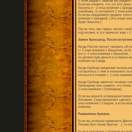
У поля рядом с замком вы увидите 
Если вы скажите, что это все лишь
Бишопа и – 2 очка влияния с Шанд
покойнику, то потеряете 2 очка вли
Если вы предложите предать тело к
влияния с Шандрой. (Эта опция раз
будет Бишопа.)
После того, как Гариус начнет свой
под ногами, и это принесет вам + 
Замок Кроссрод. После вступлен
Когда Пентин начнет говорить об у
(+ 1 очко влияния с Бишопом, если
его (+ 2 очка влияния с Бишопом, -
он должен вам деньги и успешно выт
влияния на Санда.
Когда Гробнар предложит использов
согласитесь с ним и похвалите за и
копаться в големе (- 1 очко влияни
Когда Гробнар закончит починку гол
Гробнаром) или скажите, что голем 
2 очка влияния с Гробнаром).
Если вы решите усовершенствовать
Алхимию, Санд предложит сделать э
очко влияния с Сандом, а если вели
влияния.
Развалины Арвана.
Если вы успешно примените Диплом
Лограм был твоим братом....), то п
Если в разговоре с Утанком вы выб