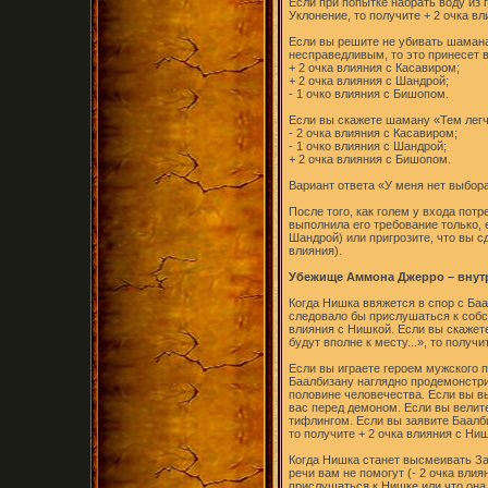
Если при попытке набрать воду из 
Уклонение, то получите + 2 очка в
Если вы решите не убивать шамана
несправедливым, то это принесет 
+ 2 очка влияния с Касавиром;
+ 2 очка влияния с Шандрой;
- 1 очко влияния с Бишопом.
Если вы скажете шаману «Тем легче
- 2 очка влияния с Касавиром;
- 1 очко влияния с Шандрой;
+ 2 очка влияния с Бишопом.
Вариант ответа «У меня нет выбора
После того, как голем у входа пот
выполнила его требование только, е
Шандрой) или пригрозите, что вы сд
влияния).
Убежище Аммона Джерро – внутр
Когда Нишка ввяжется в спор с Баа
следовало бы прислушаться к собст
влияния с Нишкой. Если вы скажете
будут вполне к месту...», то получ
Если вы играете героем мужского 
Баалбизану наглядно продемонстри
половине человечества. Если вы в
вас перед демоном. Если вы велите
тифлингом. Если вы заявите Баалби
то получите + 2 очка влияния с Ни
Когда Нишка станет высмеивать Зак
речи вам не помогут (- 2 очка влия
прислушаться к Нишке или что она 