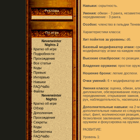
Навыки:
скрытность.
Реклама
Умения:
обман - 3 ранга, незаметно
передвижение - 3 ранга.
Особое:
членство в гильдии Тенев
Характеристики класса:
По игре
Хит пойнтов за уровень:
d6.
Neverwinter
Nights 2
Базовый модификатор атаки:
сре
·
Кратко об игре
модификатору атаки на каждом ново
·
Подробности
·
Высокие спасброски:
по реакции.
Прохождение
·
Все статьи
Владение оружием:
простое оруж
·
Коды
·
Превью
Ношение брони:
легкие доспехи.
·
Интервью
Очки умений:
6 + модификатор ин
·
Навыки
·
FAQ/ЧаВо
Умения класса:
оценка, обман, ал
·
Файлы
дипломатия, обезвреживание ловуше
Neverwinter
передвижение, открывание замков, 
Nights
рук, наблюдательность, насмешка и
·
Кратко об игре
Дополнительные навыки:
на 2-м
·
Обзор
дополнительные навыки из следующ
·
Дополнения
опыт, финт, молниеносная реакция,
·
Прохождения
безмолвное заклинание, неподвижн
·
оружием и фокусировка на оружии.
Секреты
·
Коды
РАЗВИТИЕ:
·
Библиотека
·
FAQ/ЧаВо
Уровень 1: