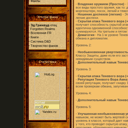
·
Файлы
-
Владение оружием (Простое)
- 
все виды простого оружия, как то: 
моргенштерн, посох, легкий и тяже
-
Ношение доспехов (легкие)
- Э
Уголок фана
легкие доспехи.
-
Скрытая атака Теневого вора (+
·
получает способность скрытой ата
Эд Гринвуд
-отец
идентична одноименной способност
Forgotten Realms
суммируются. На третьем и пятом 
·
Вселенная FR
-
Демагогия
- На 1-м уровне Тенев
·
Книги
обмана и дипломатии.
·
Система D&D
·
Уровень 2:
Творчество фанов
-
Необыкновенная увертливость
Классу Защиты, даже если его зас
невидимым существом.
Статистика
-
Дополнительный навык Тенево
Уровень 3:
-
Скрытая атака Теневого вора (+
-
Репутация Теневого Вора Амна
своей репутации, получает скидку 
всем проверкам обмана, запугиван
Уровень 4:
-
Дополнительный навык Тенево
Уровень 5:
-
Улучшенная необыкновенная у
навыком, не может быть жертвой ск
уровень в классе, который дает на
у того, кто проводит скрытую ата
персонажа, обладающего навыком 