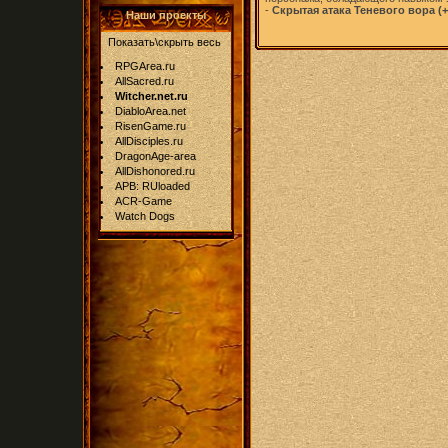
-
Скрытая атака Теневого вора (+
Наши проекты
Показать\скрыть весь
RPGArea.ru
AllSacred.ru
Witcher.net.ru
DiabloArea.net
RisenGame.ru
AllDisciples.ru
DragonAge-area
AllDishonored.ru
APB: RUloaded
ACR-Game
Watch Dogs