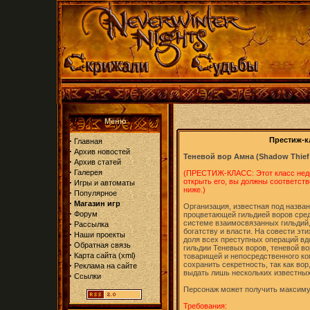
Меню
·
Престиж-к
Главная
·
Архив новостей
Теневой вор Амна (Shadow Thief
·
Архив статей
·
Галерея
(ПРЕСТИЖ-КЛАСС: Этот класс недо
·
открыть его, вы должны соответс
Игры и автоматы
ниже.)
·
Популярное
·
Магазин игр
Организация, известная под назван
·
Форум
процветающей гильдией воров сред
·
системе взаимосвязанных гильдий,
Рассылка
богатству и власти. На совести эт
·
Наши проекты
доля всех преступных операций вд
·
Обратная связь
гильдии Теневых воров, теневой во
·
Карта сайта
(
xml
)
товарищей и непосредственного ко
·
сохранить секретность, так как во
Реклама на сайте
выдать лишь нескольких известных
·
Ссылки
Персонаж может получить максимум
Требования: