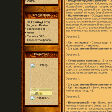
·
-
Владение оружием (Боевое)
- Э
Файлы
виды боевого оружия. К боевому ор
большой меч, алебарда, топорик, тя
длинный лук, длинный меч, рапира, 
метательный топорик, боевой молот
Уголок фана
-
Наложение рук
- Обладая этим н
каждый день своим прикосновением
·
классе, помноженному на модификат
Эд Гринвуд
-отец
например, божественный чемпион 7
Forgotten Realms
исцелять 21 очко урона каждый де
·
Вселенная FR
выполняется как атака касанием, и
·
Книги
·
Система D&D
Уровень 2:
·
Творчество фанов
-
Святая защита I
- Святая защита 
божественного чемпиона.
-
1-е доп. умение Божественног
Статистика
Уровень 3:
-
Сокрушение неверных
- Этот н
против существ, мировоззрение кот
собственного. К броску атаки Бож
харизмы, а к нанесенному урону -
использоваться один раз в день.
Уровень 4:
-
2-е доп. умение Божественног
-
Святая защита II
- Бонус ко всем
увеличивается до +2.
Уровень 5:
-
Божественный гнев
- Божествен
частицу силы своего божества. Это
течение количества раундов, равн
он получает поглощение урона 5/ма