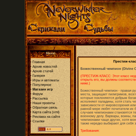
Меню
·
Престиж-кла
Главная
·
Архив новостей
Божественный чемпион (Divine 
·
Архив статей
·
Галерея
(ПРЕСТИЖ-КЛАСС: Этот класс недо
·
открыть его, вы должны соответс
Игры и автоматы
ниже.)
·
Популярное
·
Магазин игр
Божественный чемпион - правая рук
·
Форум
места, защищает пилигримов, возг
·
которые поклоняются добрым бога
Рассылка
исполняют паладины, хотя стать ч
·
Наши проекты
зависимости от мировоззрения или
·
Обратная связь
равной мере любят почитатели их б
·
Карта сайта
(
xml
)
случаев чемпионами становятся те
·
военному делу. Варвары, воины, 
Реклама на сайте
чемпионами чаще других, хотя мон
·
Ссылки
также нередко выбирают для себя э
Требования: