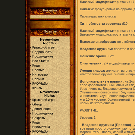
Базовый модификатор атаки:
+7
Навыки:
фокусировка на оружии (
Реклама
Характеристики класса:
Хит пойнтов за уровень:
d10.
Базовый модификатор атаки:
вы
По игре
Базовому модификатору атаки на к
Neverwinter
Высокие спасброски:
по стойкост
Nights 2
·
Кратко об игре
Владение оружием:
простое и бо
·
Подробности
·
Ношение брони:
нет.
Прохождение
·
Все статьи
Очки умений:
2 + модификатор ин
·
Коды
·
Превью
Умения класса:
алхимия, изготовл
·
изготовление оружия, знание и пар
Интервью
·
Навыки
Дополнительные навыки:
на 2-м
·
FAQ/ЧаВо
себе дополнительный навык из сле
·
Файлы
Увертливость, Владение оружием (
Neverwinter
Улучшенный боевой опыт, Улучшен
Nights
инициатива, Улучшенное парировани
·
м и 10-м уровнях божественный ч
Кратко об игре
навык из этого списка.
·
Обзор
·
Дополнения
РАЗВИТИЕ:
·
Прохождения
·
Уровень 1:
Секреты
·
Коды
-
Владение оружием (Простое)
- 
·
Библиотека
все виды простого оружия, как то: 
·
FAQ/ЧаВо
моргенштерн, посох, легкий и тяже