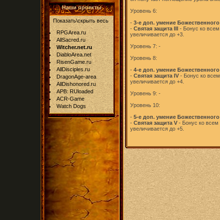
Наши проекты
Уровень 6:
Показать\скрыть весь
-
3-е доп. умение Божественног
-
Святая защита III
- Бонус ко все
RPGArea.ru
увеличивается до +3.
AllSacred.ru
Уровень 7: -
Witcher.net.ru
DiabloArea.net
Уровень 8:
RisenGame.ru
AllDisciples.ru
-
4-е доп. умение Божественног
-
Святая защита IV
- Бонус ко все
DragonAge-area
увеличивается до +4.
AllDishonored.ru
APB: RUloaded
Уровень 9: -
ACR-Game
Уровень 10:
Watch Dogs
-
5-е доп. умение Божественног
-
Святая защита V
- Бонус ко всем
увеличивается до +5.