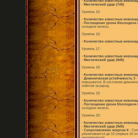
-
Количество известных инвокаци
-
Мистический удар (7d6)
Уровень 15:
-
Количество известных инвокаци
-
Поглощение урона 4/холодное 
холодное железо.
Уровень 16:
-
Количество известных инвокаци
Уровень 17:
-
Количество известных инвокаци
-
Мистический удар (8d6)
Уровень 18:
-
Количество известных инвокаци
-
Демоническая устойчивость 3
-
повышается. В состоянии демониче
пойнтов за раунд.
Уровень 19:
-
Количество известных инвокаци
-
Поглощение урона 5/холодное 
холодное железо.
Уровень 20:
-
Количество известных инвокаци
-
Мистический удар (9d6)
-
Сопротивление энергии II
- Соп
увеличивается до 10 (первые 10 оч
игнорируются).