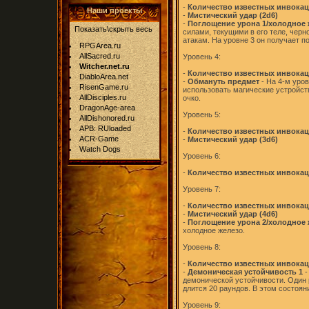
-
Количество известных инвокаци
Наши проекты
-
Мистический удар (2d6)
-
Поглощение урона 1/холодное 
Показать\скрыть весь
силами, текущими в его теле, чер
атакам. На уровне 3 он получает п
RPGArea.ru
AllSacred.ru
Уровень 4:
Witcher.net.ru
-
Количество известных инвокаци
DiabloArea.net
-
Обмануть предмет
- На 4-м уро
RisenGame.ru
использовать магические устройств
AllDisciples.ru
очко.
DragonAge-area
Уровень 5:
AllDishonored.ru
APB: RUloaded
-
Количество известных инвокаци
ACR-Game
-
Мистический удар (3d6)
Watch Dogs
Уровень 6:
-
Количество известных инвокаци
Уровень 7:
-
Количество известных инвокаци
-
Мистический удар (4d6)
-
Поглощение урона 2/холодное 
холодное железо.
Уровень 8:
-
Количество известных инвокаци
-
Демоническая устойчивость 1
-
демонической устойчивости. Один р
длится 20 раундов. В этом состояни
Уровень 9: