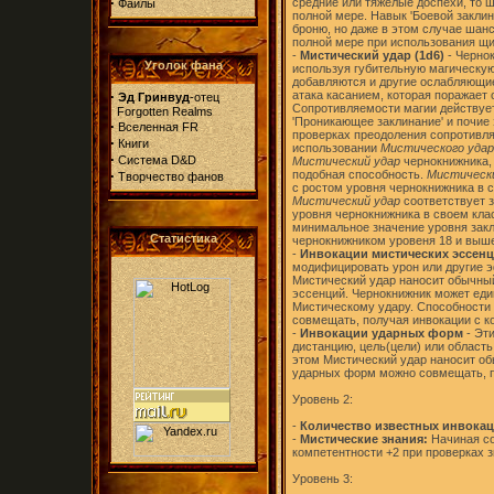
·
средние или тяжелые доспехи, то 
Файлы
полной мере. Навык 'Боевой закли
броню, но даже в этом случае шанс
полной мере при использования щи
-
Мистический удар (1d6)
- Чернок
Уголок фана
используя губительную магическую 
добавляются и другие ослабляющие
·
атака касанием, которая поражает 
Эд Гринвуд
-отец
Сопротивляемости магии действуе
Forgotten Realms
'Проникающее заклинание' и почи
·
Вселенная FR
проверках преодоления сопротивл
·
Книги
использовании
Мистического удар
·
Система D&D
Мистический удар
чернокнижника, 
·
подобная способность.
Мистическ
Творчество фанов
с ростом уровня чернокнижника в 
Мистический удар
соответствует з
уровня чернокнижника в своем кла
минимальное значение уровня закли
Статистика
чернокнижником уровеня 18 и выш
-
Инвокации мистических эссен
модифицировать урон или другие э
Мистический удар наносит обычны
эссенций. Чернокнижник может еди
Мистическому удару. Способности
совмещать, получая инвокации с 
-
Инвокации ударных форм
- Эт
дистанцию, цель(цели) или область
этом Мистический удар наносит об
ударных форм можно совмещать, 
Уровень 2:
-
Количество известных инвокаци
-
Мистические знания:
Начиная со
компетентности +2 при проверках з
Уровень 3: