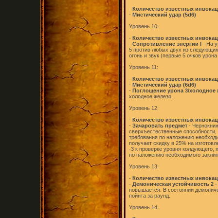
-
Количество известных инвокаци
-
Мистический удар (5d6)
Уровень 10:
-
Количество известных инвокаци
-
Сопротивление энергии I
- На 
5 против любых двух из следующих 
огонь и звук (первые 5 очков урон
Уровень 11:
-
Количество известных инвокаци
-
Мистический удар (6d6)
-
Поглощение урона 3/холодное 
холодное железо.
Уровень 12:
-
Количество известных инвокаци
-
Зачаровать предмет
- Чернокниж
сверхъестественные способности, 
требования по наложению необходи
получает скидку в 25% на изготовл
-3 к проверке уровня колдующего,
по наложению необходимого заклин
Уровень 13:
-
Количество известных инвокаци
-
Демоническая устойчивость 2
-
повышается. В состоянии демониче
пойнта за раунд.
Уровень 14: