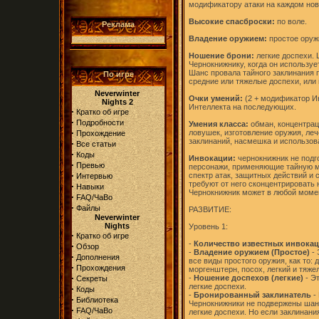
модификатору атаки на каждом новом
Высокие спасброски:
по воле.
Реклама
Владение оружием:
простое оруж
Ношение брони:
легкие доспехи. 
Чернокнижнику, когда он используе
Шанс провала тайного заклинания п
По игре
средние или тяжелые доспехи, или 
Neverwinter
Очки умений:
(2 + модификатор Ин
Nights 2
Интеллекта на последующих.
·
Кратко об игре
·
Подробности
Умения класса:
обман, концентрац
·
ловушек, изготовление оружия, леч
Прохождение
заклинаний, насмешка и использов
·
Все статьи
·
Коды
Инвокации:
чернокнижник не подго
·
Превью
персонажи, применяющие тайную м
·
спектр атак, защитных действий и 
Интервью
требуют от него сконцентрировать 
·
Навыки
Чернокнижник может в любой моме
·
FAQ/ЧаВо
·
Файлы
РАЗВИТИЕ:
Neverwinter
Nights
Уровень 1:
·
Кратко об игре
-
Количество известных инвокаци
·
Обзор
-
Владение оружием (Простое)
- 
·
Дополнения
все виды простого оружия, как то: 
·
Прохождения
моргенштерн, посох, легкий и тяже
·
-
Ношение доспехов (легкие)
- Э
Секреты
легкие доспехи.
·
Коды
-
Бронированный заклинатель
- 
·
Библиотека
Чернокнижники не подвержены шанс
·
FAQ/ЧаВо
легкие доспехи. Но если заклинан