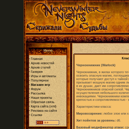
Меню
·
Кла
Главная
·
Архив новостей
Чернокнижник (Warlock)
·
Архив статей
·
Галерея
Чернокнижник, в жилах которого т
·
освоить опасную магию, поглощающ
Игры и автоматы
которые получают доступ к тайной
·
Популярное
призывает мощную магию одним ли
·
Магазин игр
в их душах, дает им сопротивляем
·
Форум
Чернокнижников опасной силой. Че
·
осуществления небольшого количе
Рассылка
инвокациями. Чернокнижники компе
·
Наши проекты
крепостью и сопротивляемостью - 
·
Обратная связь
·
Карта сайта
(
xml
)
Характеристики класса:
·
Реклама на сайте
Мировоззрение:
любое злое или х
·
Ссылки
Хит пойнтов за уровень:
d6.
Базовый модификатор атаки:
ср