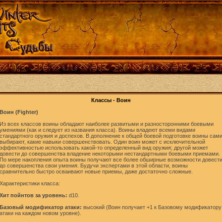
Классы - Воин
Воин (Fighter)
Из всех классов воины обладают наиболее развитыми и разносторонними боевыми
умениями (как и следует из названия класса). Воины владеют всеми видами
стандартного оружия и доспехов. В дополнение к общей боевой подготовке воины сам
выбирают, какие навыки совершенствовать. Один воин может с исключительной
эффективностью использовать какой-то определенный вид оружия; другой может
довести до совершенства владение некоторыми нестандартными боевыми приемами.
По мере накопления опыта воины получают все более обширные возможности довест
до совершенства свои умения. Будучи экспертами в этой области, воины
сравнительно быстро осваивают новые приемы, даже достаточно сложные.
Характеристики класса:
Хит пойнтов за уровень:
d10.
Базовый модификатор атаки:
высокий (Воин получает +1 к Базовому модификатору
атаки на каждом новом уровне).