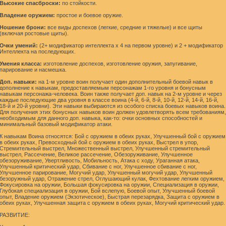
Высокие спасброски:
по стойкости.
Владение оружием:
простое и боевое оружие.
Ношение брони:
все виды доспехов (легкие, средние и тяжелые) и все щиты
(включая ростовые щиты).
Очки умений:
(2+ модификатор интеллекта x 4 на первом уровне) и 2 + модификатор
Интеллекта на последующих.
Умения класса:
изготовление доспехов, изготовление оружия, запугивание,
парирование и насмешка.
Доп. навыки:
на 1-м уровне воин получает один дополнительный боевой навык в
дополнение к навыкам, предоставляемым персонажам 1-го уровня и бонусным
навыкам персонажа-человека. Воин также получает доп. навык на 2-м уровне и через
каждые последующие два уровня в классе воина (4-й, 6-й, 8-й, 10-й, 12-й, 14-й, 16-й,
18-й и 20-й уровни). Эти навыки выбираются из особого списка боевых навыков воина.
Для получения этих бонусных навыков воин должен удовлетворять всем требованиям,
необходимым для данного доп. навыка, как-то: очки основных способностей и
минимальный базовый модификатор атаки.
К навыкам Воина относятся: Бой с оружием в обеих руках, Улучшенный бой с оружием
в обеих руках, Превосходный бой с оружием в обеих руках, Выстрел в упор,
Стремительный выстрел, Множественный выстрел, Улучшенный стремительный
выстрел, Рассечение, Великое рассечение, Обезоруживание, Улучшенное
обезоруживание, Увертливость, Мобильность, Атака с ходу, Ураганная атака,
Улучшенный критический удар, Сбивание с ног, Улучшенное сбивание с ног,
Улучшенное парирование, Могучий удар, Улучшенный могучий удар, Улучшенный
безоружный удар, Отражение стрел, Оглушающий кулак, Фехтование легким оружием,
Фокусировка на оружии, Большая фокусировка на оружии, Специализация в оружии,
Глубокая специализация в оружии, Бой вслепую, Боевой опыт, Улучшенный боевой
опыт, Владение оружием (Экзотическое), Быстрая перезарядка, Защита с оружием в
обеих руках, Улучшенная защита с оружием в обеих руках, Могучий критический удар.
РАЗВИТИЕ: