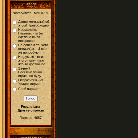
Опрос
Neverwinter - MMORPG
Давно мечтал(а) об
этом! Превосходно!
Нормально.
Главное, что бы
сделано было
интересно!
Не совсем то, чего
ожидал(а)... И все
же попробую.
Не думаю что из
этого получится
что-то достойное.
Зачем?
Бессмысленно -
играть не буду.
Отвратительно!
Упадок серии!
Свой вариант
Результаты
Другие опросы
Голосов: 4687