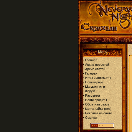
Меню
·
Главная
·
Архив новостей
·
Архив статей
·
Галерея
·
Игры и автоматы
·
Популярное
·
Магазин игр
·
Форум
·
Рассылка
·
Наши проекты
·
Обратная связь
·
Карта сайта
(
xml
)
·
Реклама на сайте
·
Ссылки