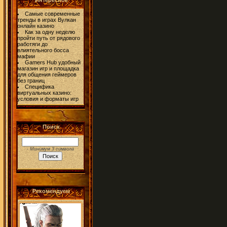
Интересное
Самые современные
тренды в играх Вулкан
онлайн казино
Как за одну неделю
пройти путь от рядового
работяги до
влиятельного босса
мафии
Gamers Hub удобный
магазин игр и площадка
для общения геймеров
без границ
Специфика
виртуальных казино:
условия и форматы игр
Поиск
- Минимум 3 символа
Рекомендуем