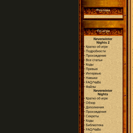
Реклама
По игре
Neverwinter
Nights 2
·
Кратко об игре
·
Подробности
·
Прохождение
·
Все статьи
·
Коды
·
Превью
·
Интервью
·
Навыки
·
FAQ/ЧаВо
·
Файлы
Neverwinter
Nights
·
Кратко об игре
·
Обзор
·
Дополнения
·
Прохождения
·
Секреты
·
Коды
·
Библиотека
·
FAQ/ЧаВо