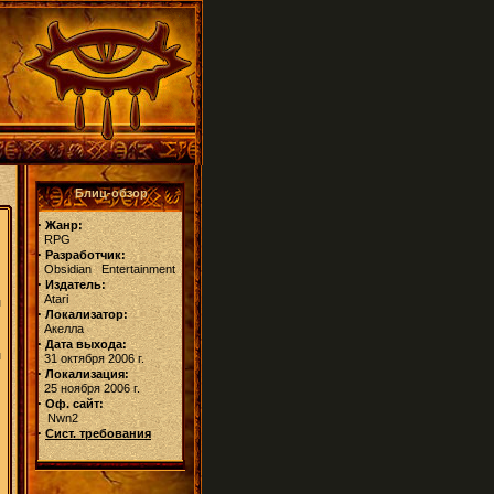
Блиц-обзор
·
Жанр:
RPG
·
Разработчик:
Obsidian Entertainment
·
Издатель:
Atari
и
·
Локализатор:
Акелла
·
Дата выхода:
и
31 октября 2006 г.
·
Локализация:
25 ноября 2006 г.
·
Оф. сайт:
Nwn2
·
Сист. требования