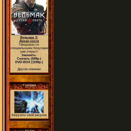
Ведьмак 3:
Дикая охота
Предзаказ со
специальными бонусами
уже открыт!
Заказать:
Скачать (599р.)
DVD-BOX (1199р.)
Другие новинки
Галерея
Загрузить свой рисунок