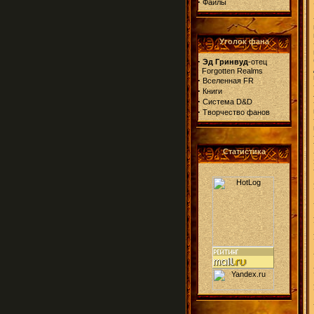
·
Файлы
Уголок фана
·
Эд Гринвуд
-отец
Forgotten Realms
·
Вселенная FR
·
Книги
·
Система D&D
·
Творчество фанов
Статистика