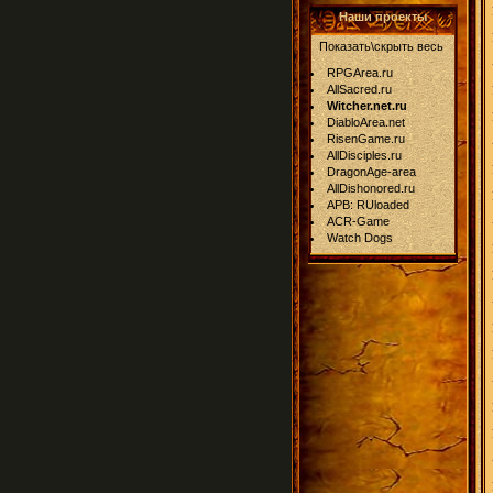
Наши проекты
Показать\скрыть весь
RPGArea.ru
AllSacred.ru
Witcher.net.ru
DiabloArea.net
RisenGame.ru
AllDisciples.ru
DragonAge-area
AllDishonored.ru
APB: RUloaded
ACR-Game
Watch Dogs