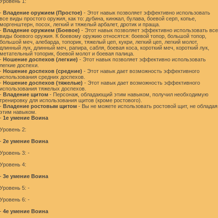
Уровень 1:
-
Владение оружием (Простое)
- Этот навык позволяет эффективно использовать
все виды простого оружия, как то: дубина, кинжал, булава, боевой серп, копье,
моргенштерн, посох, легкий и тяжелый арбалет, дротик и праща.
-
Владение оружием (Боевое)
- Этот навык позволяет эффективно использовать все
виды боевого оружия. К боевому оружию относятся: боевой топор, большой топор,
большой меч, алебарда, топорик, тяжелый цеп, кукри, легкий цеп, легкий молот,
длинный лук, длинный меч, рапира, сабля, боевая коса, короткий меч, короткий лук,
метательный топорик, боевой молот и боевая палица.
-
Ношение доспехов (легкие)
- Этот навык позволяет эффективно использовать
легкие доспехи.
-
Ношение доспехов (средние)
- Этот навык дает возможность эффективного
использования средних доспехов.
-
Ношение доспехов (тяжелые)
- Этот навык дает возможность эффективного
использования тяжелых доспехов.
-
Владение щитом
- Персонаж, обладающий этим навыком, получил необходимую
тренировку для использования щитов (кроме ростового).
-
Владение ростовым щитом
- Вы не можете использовать ростовой щит, не обладая
этим навыком.
-
1е умение Воина
Уровень 2:
-
2е умение Воина
Уровень 3: -
Уровень 4:
-
3е умение Воина
Уровень 5: -
Уровень 6: -
-
4е умение Воина