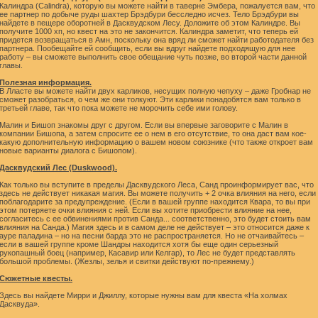
Калиндра (Calindra), которую вы можете найти в таверне Эмбера, пожалуется вам, что
ее партнер по добыче руды шахтер Брэдбури бесследно исчез. Тело Брэдбури вы
найдете в пещере оборотней в Дасквудском Лесу. Доложите об этом Калиндре. Вы
получите 1000 хп, но квест на это не закончится. Калиндра заметит, что теперь ей
придется возвращаться в Амн, поскольку она вряд ли сможет найти работодателя без
партнера. Пообещайте ей сообщить, если вы вдруг найдете подходящую для нее
работу – вы сможете выполнить свое обещание чуть позже, во второй части данной
главы.
Полезная информация.
В Лласте вы можете найти двух карликов, несущих полную чепуху – даже Гробнар не
сможет разобраться, о чем же они толкуют. Эти карлики понадобятся вам только в
третьей главе, так что пока можете не морочить себе ими голову.
Малин и Бишоп знакомы друг с другом. Если вы впервые заговорите с Малин в
компании Бишопа, а затем спросите ее о нем в его отсутствие, то она даст вам кое-
какую дополнительную информацию о вашем новом союзнике (что также откроет вам
новые варианты диалога с Бишопом).
Дасквудский Лес (Duskwood).
Как только вы вступите в пределы Дасквудского Леса, Санд проинформирует вас, что
здесь не действует никакая магия. Вы можете получить + 2 очка влияния на него, если
поблагодарите за предупреждение. (Если в вашей группе находится Квара, то вы при
этом потеряете очки влияния с ней. Если вы хотите приобрести влияние на нее,
согласитесь с ее обвинениями против Санда... соответственно, это будет стоить вам
влияния на Санда.) Магия здесь и в самом деле не действует – это относится даже к
ауре паладина – но на песни барда это не распространяется. Но не отчаивайтесь –
если в вашей группе кроме Шандры находится хотя бы еще один серьезный
рукопашный боец (например, Касавир или Келгар), то Лес не будет представлять
большой проблемы. (Жезлы, зелья и свитки действуют по-прежнему.)
Сюжетные квесты.
Здесь вы найдете Мирри и Джиллу, которые нужны вам для квеста «На холмах
Дасквуда».