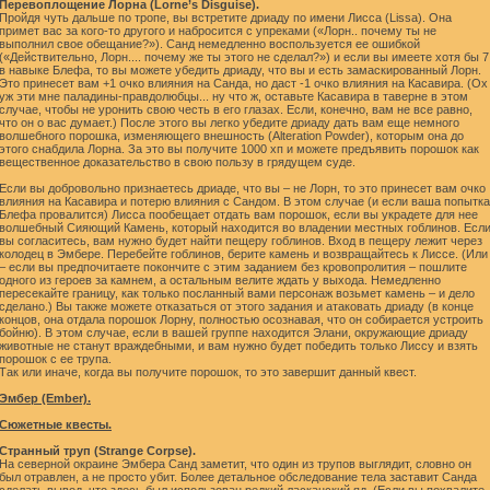
Перевоплощение Лорна (Lorne’s Disguise).
Пройдя чуть дальше по тропе, вы встретите дриаду по имени Лисса (Lissa). Она
примет вас за кого-то другого и набросится с упреками («Лорн.. почему ты не
выполнил свое обещание?»). Санд немедленно воспользуется ее ошибкой
(«Действительно, Лорн.... почему же ты этого не сделал?») и если вы имеете хотя бы 7
в навыке Блефа, то вы можете убедить дриаду, что вы и есть замаскированный Лорн.
Это принесет вам +1 очко влияния на Санда, но даст -1 очко влияния на Касавира. (Ох
уж эти мне паладины-правдолюбцы... ну что ж, оставьте Касавира в таверне в этом
случае, чтобы не уронить свою честь в его глазах. Если, конечно, вам не все равно,
что он о вас думает.) После этого вы легко убедите дриаду дать вам еще немного
волшебного порошка, изменяющего внешность (Alteration Powder), которым она до
этого снабдила Лорна. За это вы получите 1000 хп и можете предъявить порошок как
вещественное доказательство в свою пользу в грядущем суде.
Если вы добровольно признаетесь дриаде, что вы – не Лорн, то это принесет вам очко
влияния на Касавира и потерю влияния с Сандом. В этом случае (и если ваша попытка
Блефа провалится) Лисса пообещает отдать вам порошок, если вы украдете для нее
волшебный Сияющий Камень, который находится во владении местных гоблинов. Есл
вы согласитесь, вам нужно будет найти пещеру гоблинов. Вход в пещеру лежит через
колодец в Эмбере. Перебейте гоблинов, берите камень и возвращайтесь к Лиссе. (Или
– если вы предпочитаете покончите с этим заданием без кровопролития – пошлите
одного из героев за камнем, а остальным велите ждать у выхода. Немедленно
пересекайте границу, как только посланный вами персонаж возьмет камень – и дело
сделано.) Вы также можете отказаться от этого задания и атаковать дриаду (в конце
концов, она отдала порошок Лорну, полностью осознавая, что он собирается устроить
бойню). В этом случае, если в вашей группе находится Элани, окружающие дриаду
животные не станут враждебными, и вам нужно будет победить только Лиссу и взять
порошок с ее трупа.
Так или иначе, когда вы получите порошок, то это завершит данный квест.
Эмбер (Ember).
Сюжетные квесты.
Странный труп (Strange Corpse).
На северной окраине Эмбера Санд заметит, что один из трупов выглядит, словно он
был отравлен, а не просто убит. Более детальное обследование тела заставит Санда