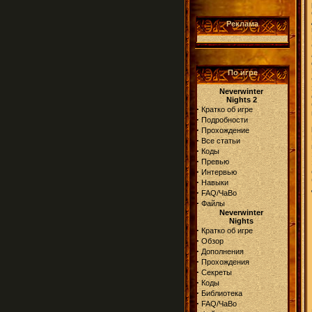
Реклама
По игре
Neverwinter
Nights 2
·
Кратко об игре
·
Подробности
·
Прохождение
·
Все статьи
·
Коды
·
Превью
·
Интервью
·
Навыки
·
FAQ/ЧаВо
·
Файлы
Neverwinter
Nights
·
Кратко об игре
·
Обзор
·
Дополнения
·
Прохождения
·
Секреты
·
Коды
·
Библиотека
·
FAQ/ЧаВо