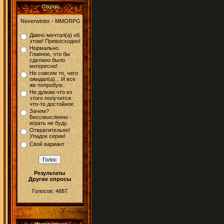
Опрос
Neverwinter - MMORPG
Давно мечтал(а) об
этом! Превосходно!
Нормально.
Главное, что бы
сделано было
интересно!
Не совсем то, чего
ожидал(а)... И все
же попробую.
Не думаю что из
этого получится
что-то достойное.
Зачем?
Бессмысленно -
играть не буду.
Отвратительно!
Упадок серии!
Свой вариант
Результаты
Другие опросы
Голосов: 4687