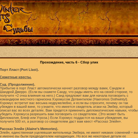
Прохождение, часть 6 - Сбор улик
Порт Лласт (Port Llast).
Сюжетные квесты.
Суд. (Продолжение).
Прибытие в порт Лласт автоматически начнет разговор между вами, Сандом и
Шандрой Джерро. (Если вы скажете Санду, что рады иметь его на своей стороне, то
получите +2 очка влияния на него.) Санд предложит вам для начала поговорить с
командиром местного гарнизона Хэромусом Дотвинтилом (Haeromos Dothwintyl).
Хэромус встретит вас весьма недружелюбно, и если вы спросите, почему он так
убежден в вашей вине, то узнаете, что имеется свидетель атаки на Эмбер, который
описал вас во всех деталях. Вам придется применить дипломатические навыки, чтобы
убедить Хэромуса разрешить вам поговорить со свидетелем. (Это может быть
Дипломатия, Блеф или Угроза.) Если Хэромус поддастся на ваши убеждения, вы
получите 500 хп, а разговор со свидетелем даст вам квест «Рассказ Элейн».
Рассказ Элейн (Alaine’s Memories).
Элейн, единственная уцелевшая жительница Эмбера, не имеет никаких сомнений – вы
и именно вы были предводителем нападающих. Но все же некоторые детали ее