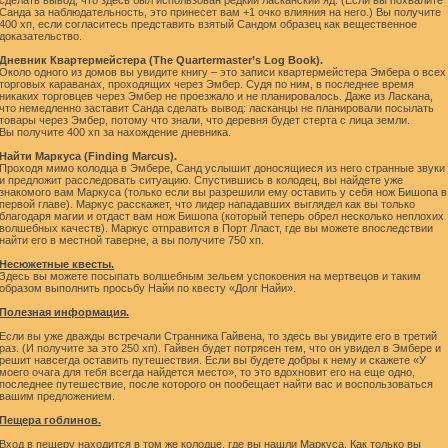
сделать вывод, что здесь был использован редкий ласканский яд. (Если вы похвалите
Санда за наблюдательность, это принесет вам +1 очко влияния на него.) Вы получите
400 хп, если согласитесь представить взятый Сандом образец как вещественное
доказательство.
Дневник Квартермейстера (The Quartermaster’s Log Book).
Около одного из домов вы увидите книгу – это записи квартермейстера Эмбера о всех
торговых караванах, проходящих через Эмбер. Судя по ним, в последнее время
никаких торговцев через Эмбер не проезжало и не планировалось. Даже из Ласкана,
что немедленно заставит Санда сделать вывод: ласканцы не планировали посылать
товары через Эмбер, потому что знали, что деревня будет стерта с лица земли.
Вы получите 400 хп за нахождение дневника.
Найти Маркуса (Finding Marcus).
Проходя мимо колодца в Эмбере, Санд услышит доносящиеся из него странные звуки
и предложит расследовать ситуацию. Спустившись в колодец, вы найдете уже
знакомого вам Маркуса (только если вы разрешили ему оставить у себя нож Бишопа в
первой главе). Маркус расскажет, что лидер нападавших выглядел как вы только
благодаря магии и отдаст вам нож Бишопа (который теперь обрел несколько неплохих
волшебных качеств). Маркус отправится в Порт Лласт, где вы можете впоследствии
найти его в местной таверне, а вы получите 750 хп.
Несюжетные квесты.
Здесь вы можете посыпать волшебным зельем успокоения на мертвецов и таким
образом выполнить просьбу Найи по квесту «Долг Найи».
Полезная информация.
Если вы уже дважды встречали Странника Гайвена, то здесь вы увидите его в третий
раз. (И получите за это 250 хп). Гайвен будет потрясен тем, что он увидел в Эмбере и
решит навсегда оставить путешествия. Если вы будете добры к нему и скажете «У
моего очага для тебя всегда найдется место», то это вдохновит его на еще одно,
последнее путешествие, после которого он пообещает найти вас и воспользоваться
вашим предложением.
Пещера гоблинов.
Вход в пещеру находится в том же колодце, где вы нашли Маркуса. Как только вы