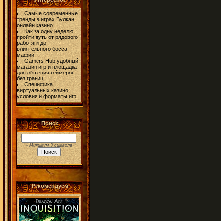
Интересное
Самые современные
тренды в играх Вулкан
онлайн казино
Как за одну неделю
пройти путь от рядового
работяги до
влиятельного босса
мафии
Gamers Hub удобный
магазин игр и площадка
для общения геймеров
без границ
Специфика
виртуальных казино:
условия и форматы игр
Поиск
- Минимум 3 символа
Рекомендуем