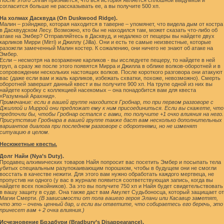
После этого Элган признается, что вся история является сплошной выдумкой и
согласится больше не рассказывать ее, а вы получите 500 хп.
На холмах Дасквуда (On Duskwood Ridge).
Малин – рэйнджер, которая находится в таверне – упомянет, что видела дым от костра
в Дасквудском Лесу. Возможно, кто бы не находился там, может сказать что-либо об
атаке на Эмбер? Отправляйтесь в Дасквуд, и недалеко от пещеры вы найдете двух
карликов Мирри (Mirri) и Джиллу (Jilla). Они и есть те самые неизвестные, которые
разожгли замеченный Малин костер. К сожалению, они ничего не знают об атаке на
Эмбер.
Если – несмотря на возражение карликов - вы исследуете пещеру, то найдете в ней
труп, а сразу же после этого появятся Мирра и Джилла в облике волков-оборотней и в
сопровождении нескольких настоящих волков. После короткого разговора они атакуют
вас (даже если вам и жаль карликов, избежать схватки, похоже, невозможно). Смерть
оборотней завершит данный квест и вы получите 900 хп. На трупе одной из них вы
найдете коробку с коллекцией насекомых – она понадобится вам для квеста
«Разумный Арахнид».
Примечание: если в вашей группе находится Гробнар, то при первом разговоре с
Джиллой и Миррой они предложат ему к ним присоединиться. Если вы скажете, что
предпочли бы, чтобы Гробнар остался с вами, то получите +1 очко влияния на него.
Присутствие Гробнара в вашей группе также даст вам несколько дополнительных
вариантов диалога при последнем разговоре с оборотнями, но не изменят
ситуацию в целом.
Несюжетные квесты.
Долг Найи (Nya’s Duty).
Продавец алхимических товаров Найя попросит вас посетить Эмбер и посыпать тела
убитых специальным разупокаивающим порошком, чтобы в будущем они не смогли
восстать в качестве нежити. Для этого вам нужно обработать каждого мертвеца, не
пропустив ни одного (у вас в журнале появится соответствующая запись, когда вы
найдете всех покойников). За это вы получите 750 хп и Найя будет свидетельствовать
в вашу защиту в суде. Она также даст вам Амулет Судьбоносца, который защищает от
Магии Смерти.
(В зависимости от пола вашего героя Элани или Касавир заметят,
что это – очень ценный дар, и если вы ответите, что собираетесь его беречь, это
принесет вам + 2 очка влияния.)
Исчезновение Брэдбури (Bradbury’s Disappearance).