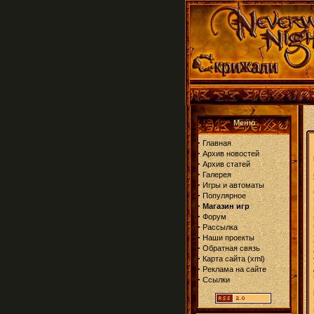
Меню
·
Главная
·
Архив новостей
·
Архив статей
·
Галерея
·
Игры и автоматы
·
Популярное
·
Магазин игр
·
Форум
·
Рассылка
·
Наши проекты
·
Обратная связь
·
Карта сайта
(
xml
)
·
Реклама на сайте
·
Ссылки