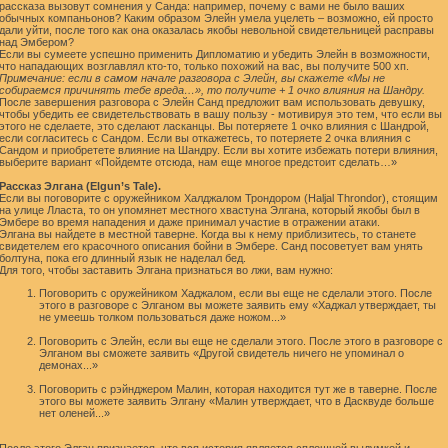
рассказа вызовут сомнения у Санда: например, почему с вами не было ваших
обычных компаньонов? Каким образом Элейн умела уцелеть – возможно, ей просто
дали уйти, после того как она оказалась якобы невольной свидетельницей расправы
над Эмбером?
Если вы сумеете успешно применить Дипломатию и убедить Элейн в возможности,
что нападающих возглавлял кто-то, только похожий на вас, вы получите 500 хп.
Примечание: если в самом начале разговора с Элейн, вы скажете «Мы не
собираемся причинять тебе вреда…», то получите + 1 очко влияния на Шандру.
После завершения разговора с Элейн Санд предложит вам использовать девушку,
чтобы убедить ее свидетельствовать в вашу пользу - мотивируя это тем, что если вы
этого не сделаете, это сделают ласканцы. Вы потеряете 1 очко влияния с Шандрой,
если согласитесь с Сандом. Если вы откажетесь, то потеряете 2 очка влияния с
Сандом и приобретете влияние на Шандру. Если вы хотите избежать потери влияния,
выберите вариант «Пойдемте отсюда, нам еще многое предстоит сделать…»
Рассказ Элгана (Elgun’s Tale).
Если вы поговорите с оружейником Халджалом Трондором (Haljal Throndor), стоящим
на улице Лласта, то он упомянет местного хвастуна Элгана, который якобы был в
Эмбере во время нападения и даже принимал участие в отражении атаки.
Элгана вы найдете в местной таверне. Когда вы к нему приблизитесь, то станете
свидетелем его красочного описания бойни в Эмбере. Санд посоветует вам унять
болтуна, пока его длинный язык не наделал бед.
Для того, чтобы заставить Элгана признаться во лжи, вам нужно:
Поговорить с оружейником Хаджалом, если вы еще не сделали этого. После
этого в разговоре с Элганом вы можете заявить ему «Хаджал утверждает, ты
не умеешь толком пользоваться даже ножом...»
Поговорить с Элейн, если вы еще не сделали этого. После этого в разговоре с
Элганом вы сможете заявить «Другой свидетель ничего не упоминал о
демонах...»
Поговорить с рэйнджером Малин, которая находится тут же в таверне. После
этого вы можете заявить Элгану «Малин утверждает, что в Дасквуде больше
нет оленей...»