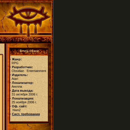
Блиц-обзор
·
Жанр:
RPG
·
Разработчик:
Obsidian Entertainment
·
Издатель:
Atari
·
Локализатор:
Акелла
·
Дата выхода:
31 октября 2006 г.
·
Локализация:
25 ноября 2006 г.
·
Оф. сайт:
Nwn2
·
Сист. требования