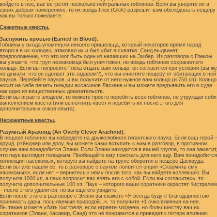
войдете в нее, вас встретят несколько нейтральных гоблинов. Если вы уверите их в
своих добрых намерениях, то их вождь Глек (Glek) разрешит вам обследовать пещеру
как вы только пожелаете.
Сюжетные квесты.
Заслужить кровью (Earned in Blood).
Гоблины у входа упомянули некоего пришельца, который некоторое время назад
вторгся в их колодец, атаковал их и был убит в схватке. Санд выдвинет
предположение, что это мог быть один из напавших на Эмбер. Из разговора с Глеком
вы узнаете, что труп незнакомца был уничтожен, но вождь гоблинов сохранил его
кольцо. Если вы попросите Глека отдать вам кольцо, он согласится при условии (вы же
не думали, что он сделает это задаром?), что вы очистите пещеру от обитающих в ней
пауков. Перебейте пауков, и вы получите от него нужное вам кольцо (и 750 хп). Кольцо
носит на себе печать гильдии ассасинов Ласкана и вы можете предъявить его в суде
как одно из вещественных доказательств.
Если вы играете злодеем, то можете просто перебить всех гоблинов, не утруждая себя
выполнением квеста (или выполнить квест и перебить их после этого для
дополнительных очков опыта).
Несюжетные квесты.
Разумный Арахнид (An Overly Clever Arachnid).
В пещере гоблинов вы набредете на дружелюбного гигантского паука. Если ваш герой 
друид, рэйнджер или дроу, вы можете сами вступить с ним в разговор, в противном
случае вам понадобится Элани. Если Элани находится в вашей группе, то она заметит
что паук выглядит голодным. Пообещайте ему поискать для него еду. Вам понадобится
коллекция насекомых, которую вы найдете на трупе оборотня в пещере Дасквуда.
Если вы уже нашли ее, то в разговоре с пауком появится опция «Скормить ему
насекомых», если нет – вернитесь к нему после того, как вы найдете коллекцию. Вы
получите 1000 хп, а паук попросит вас взять его с собой. Если вы согласитесь, то
получите дополнительные 100 хп. Паук – которого ваши соратники окрестят Кистрелем
– после этого удалится, но вы еще его увидите.
Если после этого в разговоре с Элани вы скажете «Я всегда буду с благодарностью
принимать дары, посылаемые природой...», то получите +1 очко влияния на нее.
Вы также можете убить Кистреля, если играете злодеем, но большинству ваших
соратников (Элани, Касавир, Санд) это не понравится и приведет к потере влияния.