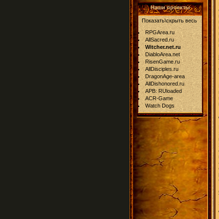
Наши проекты
Показать\скрыть весь
RPGArea.ru
AllSacred.ru
Witcher.net.ru
DiabloArea.net
RisenGame.ru
AllDisciples.ru
DragonAge-area
AllDishonored.ru
APB: RUloaded
ACR-Game
Watch Dogs