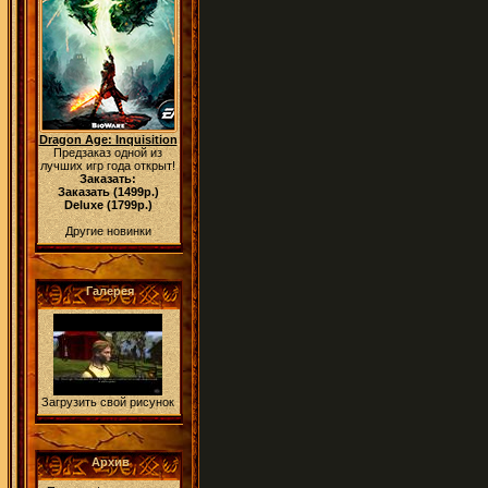
Dragon Age: Inquisition
Предзаказ одной из
лучших игр года открыт!
Заказать:
Заказать (1499р.)
Deluxe (1799р.)
Другие новинки
Галерея
Загрузить свой рисунок
Архив