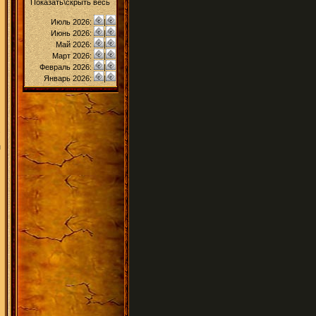
Показать\скрыть весь
Июль 2026:
|
Июнь 2026:
|
Май 2026:
|
Март 2026:
|
Февраль 2026:
|
Январь 2026:
|
и