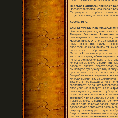
Просьба Натрисса (Natrisse’s Req
Настоятель храма Латандера в Блэ
Меррику в Вест Харборе. Это очень
отдайте посылку и получите свои з
Квесты НПС.
Самый лучший вор (Neverwinter’s 
В первый же раз, когда вы покинете
Лелдона. Она заявит Нишке, что Л
Коллекционера и тем самым подтве
Невервинтера. От этого заявления 
примет вызов. (Вы получите +1 оч
свое горячее желание помочь ей об
попытаетесь ее образумить.)
Особняк Коллекционера состоит из
нескольких враждебных охранников 
попытаться проскользнуть на второ
которыми вы можете поступить как
перебить, связать, просто оставит
вы найдете пустую бутылку и вазу 
просто поместите ее в инвентарь ва
В одной из комнат первого этажа н
которая примет вас за охранников
диалога. У нее находится ключ, от
зависимости от вашего мировоззре
либо убить ее и забрать ключ с тр
Коллекционера, то можете убедить
скупитесь на комлименты - пол ваше
значения) - тогда она сама отдаст
Также вы можете притвориться сл
Ваньи с тем же результатом - сов
добровольно согласится помочь вам
потребуется выдержать два спасбр
будет сочтена Ваньей слишком груб
сыграет никакого значения - Колл