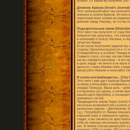
успехе. От Кайли вы получите 300 з
Дневник Арвала (Arval’s Journal)
Этот небольшой квест вы получите,
комнате в склепе Брюсов. Из него 
поручению воих хозяев исследовал 
дневник лорду Нашеру, за что вы по
Подозрительные связи (Disturbin
Этот квест вы получите от сэра Не
попросит вас разузнать, что связы
в шпионаже в пользу Ласкана, и ло
зачастил Ларим.
Если после получения задания вы ск
сторону Законопослушности и +1 о
Отправляйтесь в особняк Темара в 
Скажите слуге, что вас послал Нев
как вы поведете разговор – в его 
а цель лорда –не много и не мало 
драться с ними обоими плюс страж
рапортуйте Невалю и получайте 15
И снова контрабандисты... (City 
Этот квест вам даст капитан Брел
особняк в Блэклейке и изобразить 
(лорда) Ганиш(а). Ваша цель – до
согласились на сделку, а затем аре
вашей карте Брелейна, и поговорит
принимать гостей.
Предводитель воров Лимм (Limm) б
несколько возможностей усыпить е
различные навыки – Дипломатия, Б
т.д.). Потребуйте от Лимма показа
хороший знак) и завершите сделку.
гладко, и вы сможете их арестоват
себе на помощь нескольких воров).
вас. В любом случае рапортуйте о
получите 1000 хп (плюс 300 хп и о