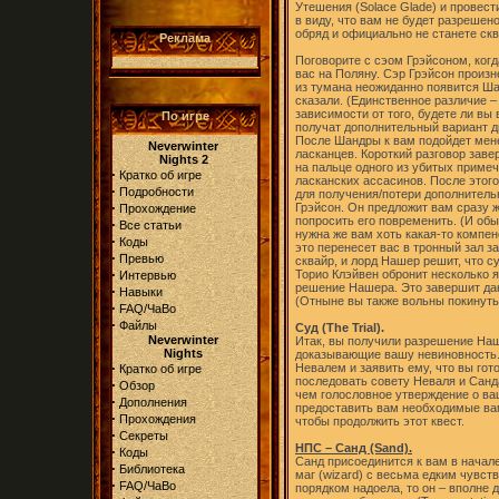
Утешения (Solace Glade) и провес
в виду, что вам не будет разрешен
обряд и официально не станете скв
Реклама
Поговорите с сэом Грэйсоном, когд
вас на Поляну. Сэр Грэйсон произн
из тумана неожиданно появится Ша
сказали. (Единственное различие –
зависимости от того, будете ли вы
По игре
получат дополнительный вариант ди
После Шандры к вам подойдет мене
Neverwinter
ласканцев. Короткий разговор зав
Nights 2
на пальце одного из убитых приме
·
Кратко об игре
ласканских ассасинов. После этого
·
Подробности
для получения/потери дополнительн
·
Грэйсон. Он предложит вам сразу 
Прохождение
попросить его повременить. (И обы
·
Все статьи
нужна же вам хоть какая-то компен
·
Коды
это перенесет вас в тронный зал за
·
Превью
сквайр, и лорд Нашер решит, что с
·
Торио Клэйвен обронит несколько 
Интервью
решение Нашера. Это завершит дан
·
Навыки
(Отныне вы также вольны покинуть 
·
FAQ/ЧаВо
·
Файлы
Суд (The Trial).
Neverwinter
Итак, вы получили разрешение Наш
Nights
доказывающие вашу невиновность.
·
Невалем и заявить ему, что вы гот
Кратко об игре
последовать совету Неваля и Санд
·
Обзор
чем голословное утверждение о ва
·
Дополнения
предоставить вам необходимые вам
·
Прохождения
чтобы продолжить этот квест.
·
Секреты
НПС – Санд (Sand).
·
Коды
Санд присоединится к вам в начал
·
Библиотека
маг (wizard) с весьма едким чувс
·
FAQ/ЧаВо
порядком надоела, то он – вполне 