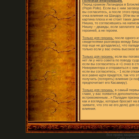
Полезная информация.
Перед храмом Латандера в Блэкле
(Pepin Pollo). Если вы с ним загов
вы согласитесь, а после этого пред
очка влияния на Шандру. (Или вы м
картина плоха и не стоит таких ден
Нишка, то согласившись на написан
Нишку – дважды, если заплатите за
героиней, а не героем.
Только для героинь:
после одного и
свидетелями разговора между Бишо
пор еще не догадались), что палад
только если у вас очень высокое в
Только для героинь:
если вы погово
нет ли у него совета по поводу суд
если вы согласитесь и +1 очко в ст
Невервинтера и отправиться с ним 
если вы согласитесь, - 1 если отка
все равно идти придется, так что 
получить (потерять) влияние (и п
предпочитает его Касавиру).
Только для героинь:
в самый первый
главе, у вас появится дополнител
встревоженным...» Паладин призна
как и взгляды, которые бросает на 
заявите, что это не его дело) для 
влияния.
Все права защищен
Сайт разраб