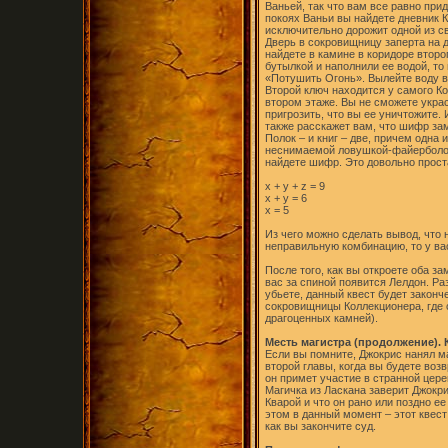
Ваньей, так что вам все равно прид
покоях Ваньи вы найдете дневник К
исключительно дорожит одной из св
Дверь в сокровищницу заперта на 
найдете в камине в коридоре второ
бутылкой и наполнили ее водой, то
«Потушить Огонь». Вылейте воду в 
Второй ключ находится у самого Ко
втором этаже. Вы не сможете украс
пригрозить, что вы ее уничтожите.
также расскажет вам, что шифр зам
Полок – и книг – две, причем одна 
неснимаемой ловушкой-файерболом.
найдете шифр. Это довольно прост
x + y + z = 9
x + y = 6
x = 5
Из чего можно сделать вывод, что 
неправильную комбинацию, то у ва
После того, как вы откроете оба з
вас за спиной появится Лелдон. Раз
убьете, данный квест будет законч
сокровищницы Коллекционера, где 
драгоценных камней).
Месть магистра (продолжение). 
Если вы помните, Джокрис нанял ма
второй главы, когда вы будете воз
он примет участие в странной цере
Магичка из Ласкана заверит Джокри
Кварой и что он рано или поздно е
этом в данный момент – этот квест
как вы закончите суд.