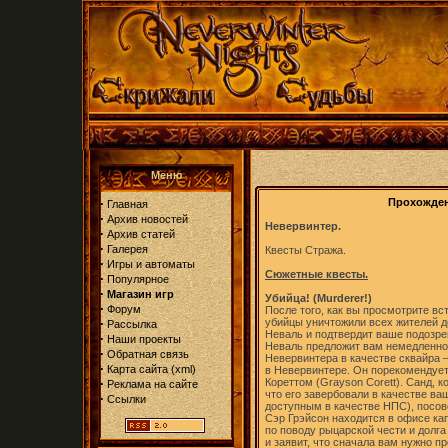
Меню
·
Прохождени
Главная
·
Архив новостей
Невервинтер.
·
Архив статей
·
Галерея
Квесты Стража.
·
Игры и автоматы
Сюжетные квесты.
·
Популярное
·
Магазин игр
Убийца! (Murderer!)
·
Форум
После того, как вы просмотрите вс
·
убийцы уничтожили всех жителей д
Рассылка
Неваль и подтвердит ваше подозре
·
Наши проекты
Неваль предложит вам немедленно 
·
Обратная связь
Невервинтера в качестве сквайра –
·
Карта сайта
(
xml
)
в Невервинтере. Он порекомендует
·
Кореттом (Grayson Corett). Санд, к
Реклама на сайте
что его завербовали в качестве ваш
·
Ссылки
доступным в качестве НПС), посов
Сэр Грэйсон находится в офисе ка
по поводу рыцарской чести и долга
и заявит, что сначала вам нужно п