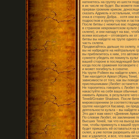
наткнетесь на группу из шести под
в их числе не будет. Вы можете пов
прерван громким криком, доносящим
сказать Адриель и остальным, что
очка в сторону Добра... хотя они 
подростков и группу гоулов и гасто
После битвы с нежитью вас поджи
в странном некромантском культе 
склепе), и они нападут на вас, что
всеми восьмью – отговорить их от
битвы вы найдете на трупе одного 
часть склепа.
Продвигайтесь дальше по склепу, п
вы не набредете на нейтральную гр
вы приблизитесь к ним, это автома
сумеете убедить ее покинуть культ
вашей стороне в последующей битве
когда после сражения поговорите с
и может погибнуть в схватке.
На трупе Рэйвен вы найдете ключ,
Там находится Арвал (Жрец Тени),
зависимости от того, как вы поведе
приспешниками (Лизбет останется 
Не торопитесь говорить с Лизбет п
накастуйте на себя ваши обычные 
оживить Арвала, в результате чего
Теней/Greater Shadows. После битв
мировоззрением (и соответствущих
группе находится Касавир, он пред
деятельности культа – вы найдете и
Это даст вам квест «Дневник Арвал
По словам Лизбет, ее заклинание п
Высших Теней, так что на выход ва
том, чтобы примкнуть к вашей груп
будет приказать ей оставаться на 
склеп, а уже потом разрешить ей с
вас и удалится, и все, что вам ос