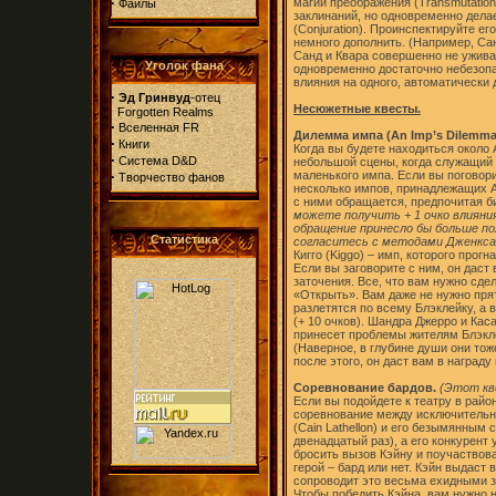
·
магии преображения (Transmutation
Файлы
заклинаний, но одновременно дел
(Conjuration). Проинспектируйте ег
немного дополнить. (Например, Са
Санд и Квара совершенно не уживаю
Уголок фана
одновременно достаточно небезопа
влияния на одного, автоматически 
·
Эд Гринвуд
-отец
Несюжетные квесты.
Forgotten Realms
·
Вселенная FR
Дилемма импа (An Imp’s Dilemma
·
Книги
Когда вы будете находиться около 
·
Система D&D
небольшой сцены, когда служащий 
·
маленького импа. Если вы поговори
Творчество фанов
несколько импов, принадлежащих 
с ними обращается, предпочитая 
можете получить + 1 очко влияния
обращение принесло бы больше пол
Статистика
согласитесь с методами Дженкса
Кигго (Kiggo) – имп, которого прог
Если вы заговорите с ним, он даст
заточения. Все, что вам нужно сде
«Открыть». Вам даже не нужно пря
разлетятся по всему Блэклейку, а
(+ 10 очков). Шандра Джерро и Кас
принесет проблемы жителям Блэкле
(Наверное, в глубине души они тоже
после этого, он даст вам в награду
Соревнование бардов.
(Этот кв
Если вы подойдете к театру в райо
соревнование между исключительн
(Cain Lathellon) и его безымянным 
двенадцатый раз), а его конкурент
бросить вызов Кэйну и поучаствова
герой – бард или нет. Кэйн выдаст 
сопроводит это весьма ехидными 
Чтобы победить Кэйна, вам нужно 