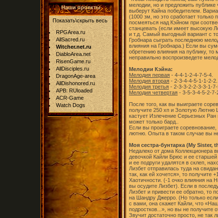
мелодии, но и предложить публике 
Наши проекты
выберут Кайна победителем. Вариа
(1000 зм, но это сработает только
Показать\скрыть весь
посмеяться над Кэйном при соотв
станцевать (если имеет высокую Л
RPGArea.ru
и т.д. Самый выгодный вариант с т
AllSacred.ru
Гробнара сыграть последнюю мелод
влияния на Гробнара.) Если вы су
Witcher.net.ru
обретению влияния на публику, то
DiabloArea.net
неправильно воспроизведете мело
RisenGame.ru
AllDisciples.ru
Мелодии Кэйна:
Мелодия первая
- 4-4-1-2-4-7-5-4.
DragonAge-area
Мелодия вторая
- 2-3-4-4-5-1-1-2-2.
AllDishonored.ru
Мелодия третья
- 2-3-3-2-2-3-3-1-7-
APB: RUloaded
Мелодия четвертая
- 3-5-3-4-5-2-7-
ACR-Game
После того, как вы выиграете соре
Watch Dogs
получите 250 хп и Золотую Лютню Ша
кастует Излечение Серьезных Ран и
может только бард..
Если вы проиграете соревнование, 
лютню. Опыта в таком случае вы не
Моя сестра-бунтарка (My Sister, t
Недалеко от дома Коллекционера в
девочкой Кайли Брюс и ее старшей 
и ее подруги удалятся в склеп, на
Лизбет отправилась туда на свидан
так, как ей хочется», то получите 
Хаотичности. (-1 очко влияния на 
вы осудите Лизбет). Если в после
Лизбет и привести ее обратно, то п
на Шандру Джерро. (Но только если
с вами, она скажет Кайли, что «На
подростков...», но вы не получите о
Звучит достаточно просто, не так 