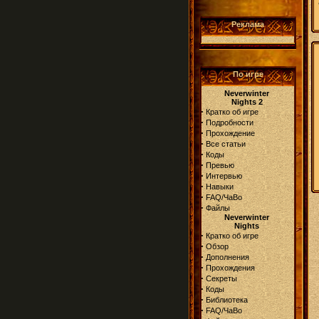
Реклама
По игре
Neverwinter
Nights 2
·
Кратко об игре
·
Подробности
·
Прохождение
·
Все статьи
·
Коды
·
Превью
·
Интервью
·
Навыки
·
FAQ/ЧаВо
·
Файлы
Neverwinter
Nights
·
Кратко об игре
·
Обзор
·
Дополнения
·
Прохождения
·
Секреты
·
Коды
·
Библиотека
·
FAQ/ЧаВо