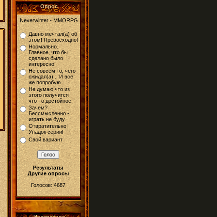
Опрос
Neverwinter - MMORPG
Давно мечтал(а) об
этом! Превосходно!
Нормально.
Главное, что бы
сделано было
интересно!
Не совсем то, чего
ожидал(а)... И все
же попробую.
Не думаю что из
этого получится
что-то достойное.
Зачем?
Бессмысленно -
играть не буду.
Отвратительно!
Упадок серии!
Свой вариант
Результаты
Другие опросы
Голосов: 4687