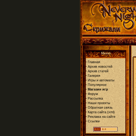
Меню
·
Главная
·
Архив новостей
·
Архив статей
·
Галерея
·
Игры и автоматы
·
Популярное
·
Магазин игр
·
Форум
·
Рассылка
·
Наши проекты
·
Обратная связь
·
Карта сайта
(
xml
)
·
Реклама на сайте
·
Ссылки