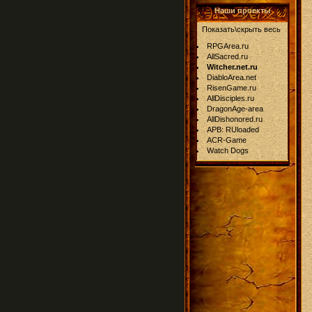
Наши проекты
Показать\скрыть весь
RPGArea.ru
AllSacred.ru
Witcher.net.ru
DiabloArea.net
RisenGame.ru
AllDisciples.ru
DragonAge-area
AllDishonored.ru
APB: RUloaded
ACR-Game
Watch Dogs