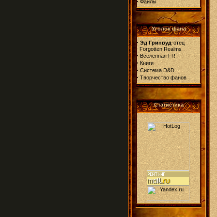
·
Файлы
Уголок фана
·
Эд Гринвуд
-отец
Forgotten Realms
·
Вселенная FR
·
Книги
·
Система D&D
·
Творчество фанов
Статистика