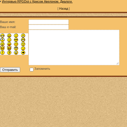
•
Интервью RPGDot с Крисом Авелоном. Диалоги.
[
Назад
]
Ваше имя:
Ваш e-mail:
Запомнить