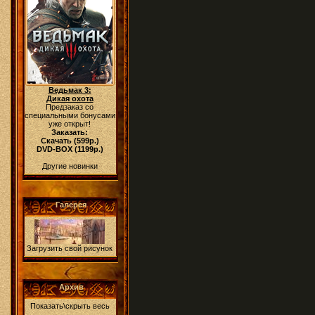
Ведьмак 3:
Дикая охота
Предзаказ со
специальными бонусами
уже открыт!
Заказать:
Скачать (599р.)
DVD-BOX (1199р.)
Другие новинки
Галерея
Загрузить свой рисунок
Архив
Показать\скрыть весь