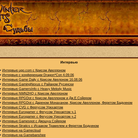
Интервью
•
Интервью ugo.com с Крисом Авеллоном
•
Интервью с конференции Dragon*Con 4.09.06
•
Интервью Game Daily с Крисом Авелоном 16.08.06
•
Интервью GamingNexus с Райаном Русински
•
Интервью GamersInfo с Heavy Melody Music
•
Интервью NWN2HQ с Крисом Авеллоном
•
Интервью RPGDot с Крисом Авеллоном и Дж.Е.Сойером
•
Интервью RPGDot с Дареном Монаханом, Крисом Авеллоном, Феретом Бадуином
•
Интервью CVG с Фергусом Уркхартом
•
Интервью Eurogamer с Фегусом Уркхартом ч.1
•
Интервью Eurogamer с Фегусом Уркхартом ч.2
•
Интервью Gamespot с Джошуа Сойером
•
Интервью Stratics с Исааком Трамелем и Феретом Бодуином
•
Интервью на Gamecloud
•
Интервью на Gamebanshee