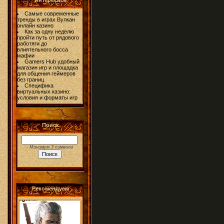
Интересное
Самые современные
тренды в играх Вулкан
онлайн казино
Как за одну неделю
пройти путь от рядового
работяги до
влиятельного босса
мафии
Gamers Hub удобный
магазин игр и площадка
для общения геймеров
без границ
Специфика
виртуальных казино:
условия и форматы игр
Поиск
- Минимум 3 символа
Рекомендуем