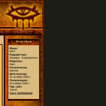
Блиц-обзор
·
Жанр:
RPG
·
Разработчик:
Obsidian Entertainment
·
Издатель:
Atari
·
Локализатор:
Акелла
·
Дата выхода:
31 октября 2006 г.
·
Локализация:
25 ноября 2006 г.
·
Оф. сайт:
Nwn2
·
Сист. требования