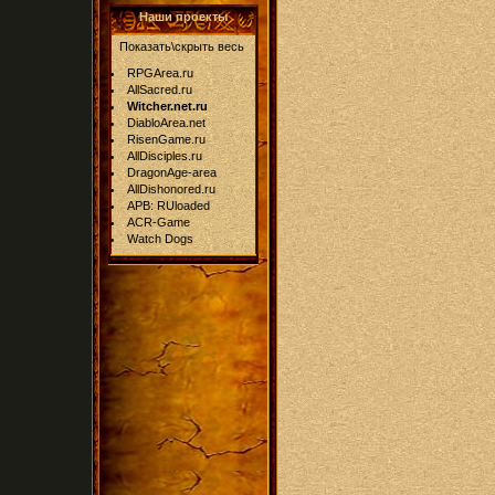
Наши проекты
Показать\скрыть весь
RPGArea.ru
AllSacred.ru
Witcher.net.ru
DiabloArea.net
RisenGame.ru
AllDisciples.ru
DragonAge-area
AllDishonored.ru
APB: RUloaded
ACR-Game
Watch Dogs