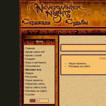
Меню
·
Главная
·
Архив новостей
·
Архив статей
Списо
·
Галерея
·
Игры и автоматы
Наши проекты
·
Популярное
Реклама на сайте
·
Магазин игр
·
Форум
·
Рассылка
·
Наши проекты
·
Обратная связь
·
Карта сайта
(
xml
)
·
Реклама на сайте
·
Ссылки