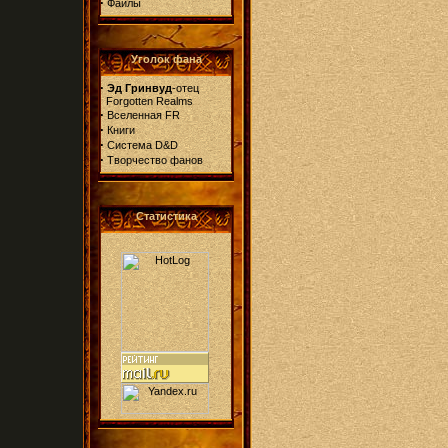
·
Файлы
Уголок фана
·
Эд Гринвуд
-отец
Forgotten Realms
·
Вселенная FR
·
Книги
·
Система D&D
·
Творчество фанов
Статистика