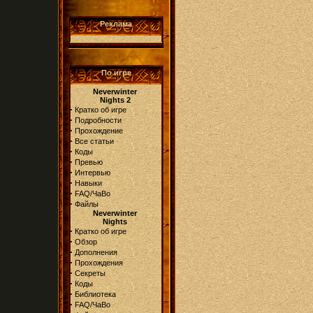
Реклама
По игре
Neverwinter
Nights 2
·
Кратко об игре
·
Подробности
·
Прохождение
·
Все статьи
·
Коды
·
Превью
·
Интервью
·
Навыки
·
FAQ/ЧаВо
·
Файлы
Neverwinter
Nights
·
Кратко об игре
·
Обзор
·
Дополнения
·
Прохождения
·
Секреты
·
Коды
·
Библиотека
·
FAQ/ЧаВо